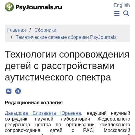
Перейти к основному содержанию
English
НОВОСТИ
Главная
Сборники
ИЗДАНИЯ
Тематические сетевые сборники PsyJournals
АВТОРЫ
ПОДАТЬ РУКОПИСЬ
Технологии сопровождения
БАЗА ЗНАНИЙ
КЛЮЧЕВЫЕ СЛОВА
детей с расстройствами
Регистрация
Вход
аутистического спектра
Редакционная коллегия
Давыдова Елизавета Юрьевна
, ведущий научный
сотрудник научной лаборатории Федерального
ресурсного центра по организации комплексного
сопровождения детей с РАС, Московский