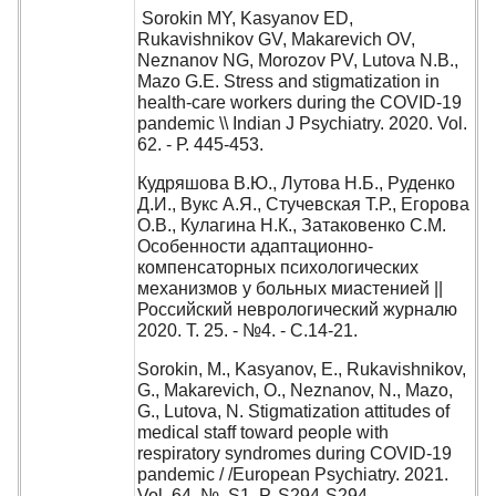
Sorokin MY, Kasyanov ED,
Rukavishnikov GV, Makarevich OV,
Neznanov NG, Morozov PV, Lutova N.B.,
Mazo G.E. Stress and stigmatization in
health‑care workers during the COVID‑19
pandemic \\ Indian J Psychiatry. 2020. Vol.
62. - Р. 445-453.
Кудряшова В.Ю., Лутова Н.Б., Руденко
Д.И., Вукс А.Я., Стучевская Т.Р., Егорова
О.В., Кулагина Н.К., Затаковенко С.М.
Особенности адаптационно-
компенсаторных психологических
механизмов у больных миастенией ||
Российский неврологический журналю
2020. Т. 25. - №4. - С.14-21.
Sorokin, M., Kasyanov, E., Rukavishnikov,
G., Makarevich, O., Neznanov, N., Mazo,
G., Lutova, N. Stigmatization attitudes of
medical staff toward people with
respiratory syndromes during COVID-19
pandemic / /European Psychiatry. 2021.
Vol. 64. №. S1. P. S294-S294.