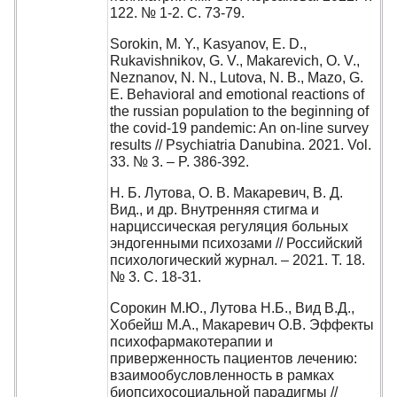
122. № 1-2. С. 73-79.
Sorokin, M. Y., Kasyanov, E. D.,
Rukavishnikov, G. V., Makarevich, O. V.,
Neznanov, N. N., Lutova, N. B., Mazo, G.
E. Behavioral and emotional reactions of
the russian population to the beginning of
the covid-19 pandemic: An on-line survey
results // Psychiatria Danubina. 2021. Vol.
33. № 3. – P. 386-392.
Н. Б. Лутова, О. В. Макаревич, В. Д.
Вид., и др. Внутренняя стигма и
нарциссическая регуляция больных
эндогенными психозами // Российский
психологический журнал. – 2021. Т. 18.
№ 3. С. 18-31.
Сорокин М.Ю., Лутова Н.Б., Вид В.Д.,
Хобейш М.А., Макаревич О.В. Эффекты
психофармакотерапии и
приверженность пациентов лечению:
взаимообусловленность в рамках
биопсихосоциальной парадигмы //