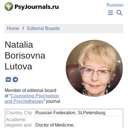
Skip to Main Content
Russian
NEWS
Home
Editorial Boards
PUBLICATIONS
AUTHORS
Natalia
MANUSCRIPT SUBMISSION
EDITOR'S CHOICE
Borisovna
Sign Up
Log In
Lutova
Member of editorial board
of “
Counseling Psychology
and Psychotherapy
” journal
Country, City
Russian Federation, St.Petersburg
Academic
degrees and
Doctor of Medicine,