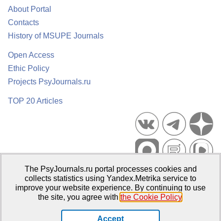
About Portal
Contacts
History of MSUPE Journals
Open Access
Ethic Policy
Projects PsyJournals.ru
TOP 20 Articles
The PsyJournals.ru portal processes cookies and
Psychological Publications Portal PsyJournals.ru, 2007–2026
collects statistics using Yandex.Metrika service to
improve your website experience. By continuing to use
Publisher:
Moscow State University of Psychology and Education
the site, you agree with
the Cookie Policy
.
Open Access Repository
Accept