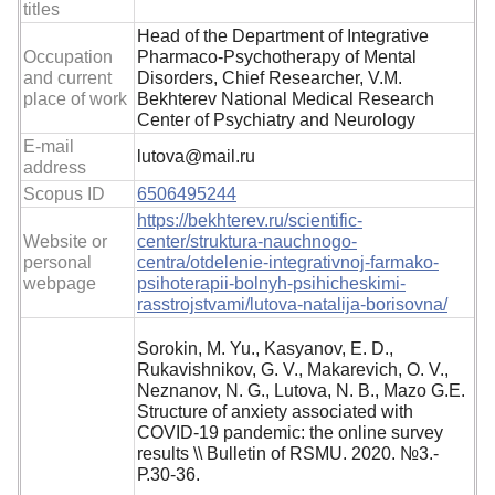
titles
Head of the Department of Integrative
Occupation
Pharmaco-Psychotherapy of Mental
and current
Disorders, Chief Researcher, V.M.
place of work
Bekhterev National Medical Research
Center of Psychiatry and Neurology
E-mail
lutova@mail.ru
address
Scopus ID
6506495244
https://bekhterev.ru/scientific-
Website or
center/struktura-nauchnogo-
personal
centra/otdelenie-integrativnoj-farmako-
webpage
psihoterapii-bolnyh-psihicheskimi-
rasstrojstvami/lutova-natalija-borisovna/
Sorokin, M. Yu., Kasyanov, E. D.,
Rukavishnikov, G. V., Makarevich, O. V.,
Neznanov, N. G., Lutova, N. B., Mazo G.E.
Structure of anxiety associated with
СOVID-19 pandemic: the online survey
results \\ Bulletin of RSMU. 2020. №3.-
Р.30-36.