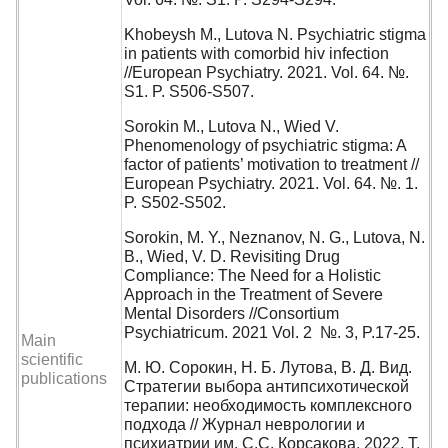
Khobeysh M., Lutova N. Psychiatric stigma
in patients with comorbid hiv infection
//European Psychiatry. 2021. Vol. 64. №.
S1. P. S506-S507.
Sorokin M., Lutova N., Wied V.
Phenomenology of psychiatric stigma: A
factor of patients’ motivation to treatment //
European Psychiatry. 2021. Vol. 64. №. 1.
P. S502-S502.
Sorokin, M. Y., Neznanov, N. G., Lutova, N.
B., Wied, V. D. Revisiting Drug
Compliance: The Need for a Holistic
Approach in the Treatment of Severe
Mental Disorders //Consortium
Psychiatricum. 2021 Vol. 2 №. 3, P.17-25.
Main
scientific
М. Ю. Сорокин, Н. Б. Лутова, В. Д. Вид.
publications
Стратегии выбора антипсихотической
терапии: необходимость комплексного
подхода // Журнал неврологии и
психиатрии им. C.C. Корсакова. 2022. Т.