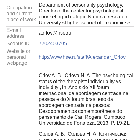
Department of personality psychology,
Occupation
Director of the center for psychological
and current
counseling «Trialog», National research
place of work
University «Higher school of Economics»
E-mail
aorlov@hse.ru
address
Scopus ID
7202403705
Website or
personal
http://www.hse.ru/staff/Alexander_Orlov
webpage
Orlov A. B., Orlova N. A. The psychological
status of the therapist: individuality vs.
individity , in: Anaıs do XII forum
ınternacıonal da abordagem centrada na
pessoa e do X forum brasıleıro da
abordagem centrada na pessoa:
Desdobramentos contemporâneos do
pensamento de Carl Rogers. Cumbuco :
Universidad de Fortaleza, 2013. P. 19-21.
Орлов А. Б., Орлова Н. А. Критическая
психология в действии: социетальная