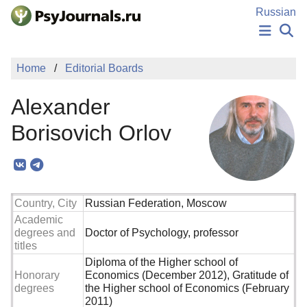
Skip to Main Content
Russian
NEWS
Home
Editorial Boards
PUBLICATIONS
AUTHORS
Alexander
MANUSCRIPT SUBMISSION
EDITOR'S CHOICE
Borisovich Orlov
Sign Up
Log In
Country, City
Russian Federation, Moscow
Academic
degrees and
Doctor of Psychology, professor
titles
Diploma of the Higher school of
Honorary
Economics (December 2012), Gratitude of
degrees
the Higher school of Economics (February
2011)