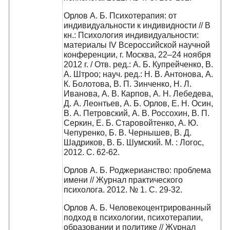
Орлов А. Б. Психотерапия: от
индивидуальности к индивидности // В
кн.: Психология индивидуальности:
материалы IV Всероссийской научной
конференции, г. Москва, 22–24 ноября
2012 г. / Отв. ред.: А. Б. Купрейченко, В.
А. Штроо; науч. ред.: Н. В. Антонова, А.
К. Болотова, В. П. Зинченко, Н. Л.
Иванова, А. В. Карпов, А. Н. Лебедева,
Д. А. Леонтьев, А. Б. Орлов, Е. Н. Осин,
В. А. Петровский, А. В. Россохин, В. П.
Серкин, Е. Б. Старовойтенко, А. Ю.
Чепуренко, Б. В. Чернышев, В. Д.
Шадриков, В. Б. Шумский. М. : Логос,
2012. С. 62-62.
Орлов А. Б. Роджерианство: проблема
имени // Журнал практического
психолога. 2012. № 1. С. 29-32.
Орлов А. Б. Человекоцентрированный
подход в психологии, психотерапии,
образовании и политике // Журнал