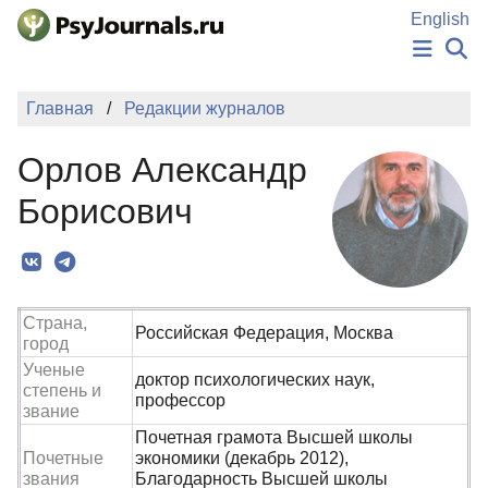
Перейти к основному содержанию
English
НОВОСТИ
Главная
Редакции журналов
ИЗДАНИЯ
АВТОРЫ
Орлов Александр
ПОДАТЬ РУКОПИСЬ
БАЗА ЗНАНИЙ
Борисович
КЛЮЧЕВЫЕ СЛОВА
Регистрация
Вход
Страна,
Российская Федерация, Москва
город
Ученые
доктор психологических наук,
степень и
профессор
звание
Почетная грамота Высшей школы
Почетные
экономики (декабрь 2012),
звания
Благодарность Высшей школы