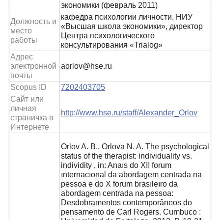
экономики (февраль 2011)
кафедра психологии личности, НИУ
Должность и
«Высшая школа экономики», директор
место
Центра психологического
работы
консультирования «Trialog»
Адрес
электронной
aorlov@hse.ru
почты
Scopus ID
7202403705
Сайт или
личная
http://www.hse.ru/staff/Alexander_Orlov
страничка в
Интернете
Orlov A. B., Orlova N. A. The psychological
status of the therapist: individuality vs.
individity , in: Anaıs do XII forum
ınternacıonal da abordagem centrada na
pessoa e do X forum brasıleıro da
abordagem centrada na pessoa:
Desdobramentos contemporâneos do
pensamento de Carl Rogers. Cumbuco :