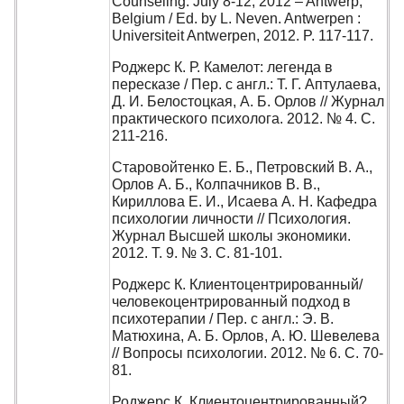
Counseling. July 8-12, 2012 – Antwerp,
Belgium / Ed. by L. Neven. Antwerpen :
Universiteit Antwerpen, 2012. P. 117-117.
Роджерс К. Р. Камелот: легенда в
пересказе / Пер. с англ.: Т. Г. Аптулаева,
Д. И. Белостоцкая, А. Б. Орлов // Журнал
практического психолога. 2012. № 4. С.
211-216.
Старовойтенко Е. Б., Петровский В. А.,
Орлов А. Б., Колпачников В. В.,
Кириллова Е. И., Исаева А. Н. Кафедра
психологии личности // Психология.
Журнал Высшей школы экономики.
2012. Т. 9. № 3. С. 81-101.
Роджерс К. Клиентоцентрированный/
человекоцентрированный подход в
психотерапии / Пер. с англ.: Э. В.
Матюхина, А. Б. Орлов, А. Ю. Шевелева
// Вопросы психологии. 2012. № 6. С. 70-
81.
Роджерс К. Клиентоцентрированный?