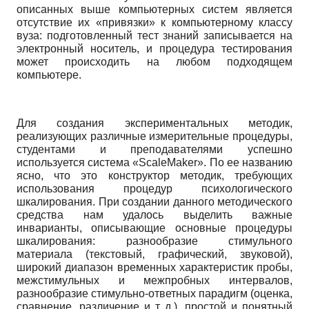
описанных выше компьютерных систем является
отсутствие их «привязки» к компьютерному классу
вуза: подготовленный тест знаний записывается на
электронный носитель, и процедура тестирования
может происходить на любом подходящем
компьютере.
Для создания экспериментальных методик,
реализующих различные измерительные процедуры,
студентами и преподавателями успешно
используется система «
ScaleMaker
». По ее названию
ясно, что это конструктор методик, требующих
использования процедур психологического
шкалирования. При создании данного методического
средства нам удалось выделить важные
инварианты, описывающие основные процедуры
шкалирования: разнообразие стимульного
материала (текстовый, графический, звуковой),
широкий диапазон временных характеристик пробы,
межстимульных и межпроб­ных интервалов,
разнообразие стимульно-ответных парадигм (оценка,
сравнение, различение и т д.), простой и понятный