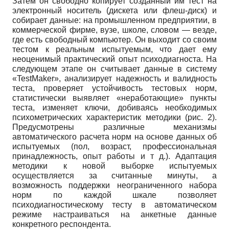
Затем он свободно копирует созданный им тест на
электронный носитель (дискета или флеш-диск) и
собирает данные: на промышленном предприятии, в
коммерческой фирме, вузе, школе, словом — везде,
где есть свободный компьютер. Он выходит со своим
тестом к реальным испытуемым, что дает ему
неоценимый практический опыт психодиагноста. На
следующем этапе он считывает данные в систему
«
TestMaker
», анализирует надежность и валидность
теста, проверяет устойчивость тестовых норм,
статистически выявляет «неработающие» пункты
теста, изменяет ключи, добиваясь необходимых
психометрических характеристик методики (рис. 2).
Предусмотрены различные механизмы
автоматического расчета норм на основе данных об
испытуемых (пол, возраст, профессиональная
принадлежность, опыт работы и т д.). Адаптация
методики к новой выборке испытуемых
осуществляется за считанные минуты, а
возможность поддержки неограниченного набора
норм по каждой шкале позволяет
психодиагностическому тесту в автоматическом
режиме настраиваться на анкетные данные
конкретного респондента.