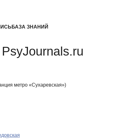
ПИСЬ
БАЗА ЗНАНИЙ
PsyJournals.ru
станция метро «Сухаревская»)
едовская