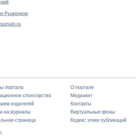
ский
ин Рыженков
urnals.ru
ы портала
О портале
ционное спонсорство
Медиакит
аем издателей
Контакты
а на журналы
Виртуальные фоны
льная страница
Кодекс этики публикаций
6