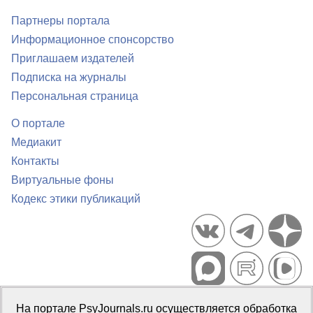
Партнеры портала
Информационное спонсорство
Приглашаем издателей
Подписка на журналы
Персональная страница
О портале
Медиакит
Контакты
Виртуальные фоны
Кодекс этики публикаций
Портал психологических изданий PsyJournals.ru, 2007–2026
На портале PsyJournals.ru осуществляется обработка