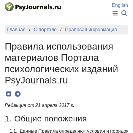
Перейти к основному содержанию
English
НОВОСТИ
Главная
О портале
Правовая информация
ИЗДАНИЯ
АВТОРЫ
Правила использования
ПОДАТЬ РУКОПИСЬ
БАЗА ЗНАНИЙ
материалов Портала
КЛЮЧЕВЫЕ СЛОВА
психологических изданий
Регистрация
Вход
PsyJournals.ru
Редакция от 21 апреля 2017 г.
1. Общие положения
1.1. Данные Правила определяют условия и порядок