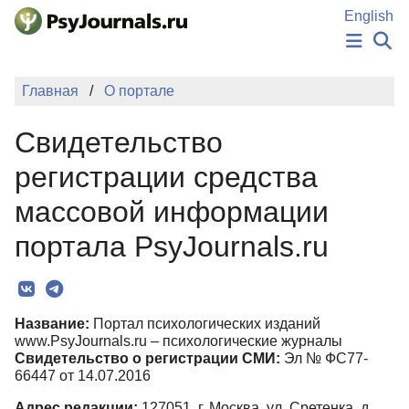
Перейти к основному содержанию
English
НОВОСТИ
Главная
О портале
ИЗДАНИЯ
АВТОРЫ
Свидетельство
ПОДАТЬ РУКОПИСЬ
БАЗА ЗНАНИЙ
регистрации средства
КЛЮЧЕВЫЕ СЛОВА
массовой информации
Регистрация
Вход
портала PsyJournals.ru
Название:
Портал психологических изданий
www.PsyJournals.ru – психологические журналы
Свидетельство о регистрации СМИ:
Эл № ФС77-
66447 от 14.07.2016
Адрес редакции:
127051, г. Москва, ул. Сретенка, д.