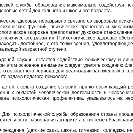
ческой службы образования: максимально содействуя пс
оровью детей дошкольного и школьного возраста.
ическое здоровье неразрывно связано со здоровьем психич
сихических функций, психических процессов и механизм
логическое здоровье предполагает духовное становление 
о психического развития. Психологическое здоровье обесп
находить достойное, с его точки зрения, удовлетворяюще
а каждой возрастной ступени.
адачей службы остается содействие психическому и лич
При этом основное внимание следует уделять созданию бла
го возрастного периода, для реализации заложенных в со
что задача педагога-психолога
х детей, сколько создание условий, при которых каждый р
енных областей человеческой деятельности и человече
нана психологическая профилактика, указывалось на не
кве. Для психологической службы образования страны про
ятельности, завоевания авторитета в системе образовани
реждения (детские сады, школы, гимназии, колледжи, инт