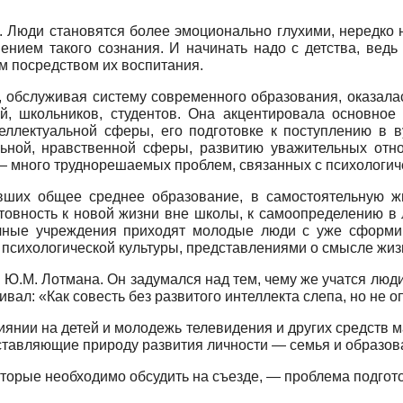
. Люди становятся более эмоционально глухими, нередко н
нением такого сознания. И начинать надо с детства, вед
м посредством их воспитания.
я, обслуживая систему современного образования, оказала
ей, школьников, студентов. Она акцентировала основно
теллектуальной сферы, его подготовке к поступлению в 
льной, нравственной сферы, развитию уважительных от
— много труднорешаемых проблем, связанных с психологи
ших общее среднее образование, в самостоятельную ж
отовность к новой жизни вне школы, к самоопределению в
личные учреждения приходят молодые люди с уже сфор
психологической культуры, представлениями о смысле жиз
 Ю.М. Лотмана. Он задумался над тем, чему же учатся люди
ал: «Как совесть без развитого интеллекта слепа, но не оп
янии на детей и молодежь телевидения и других средств 
оставляющие природу развития личности — семья и образо
оторые необходимо обсудить на съезде,
— проблема подгото