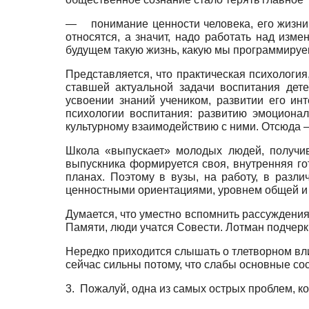
—
понимание ценности человека, его жизни
относятся, а значит, надо работать над изме
будущем такую жизнь, какую мы программируе
Представляется, что практическая психологи
ставшей актуальной задачи воспитания дет
усвоении знаний учеником, развитии его ин
психологии воспитания: развитию эмоциона
культурному взаимодействию с ними. Отсюда 
Школа «выпускает» молодых людей, получив
выпускника формируется своя, внутренняя г
планах. Поэтому в вузы, на работу, в раз
ценностными ориентациями, уровнем общей и 
Думается, что уместно вспомнить рассуждения
Памяти, люди учатся Совести. Лотман подчеркив
Нередко приходится слышать о тлетворном вли
сейчас сильны потому, что слабы основные с
3.
Пожалуй, одна из самых острых проблем, к