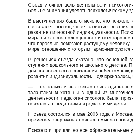
Съезд уточнил цель деятельности психологи
больше внимания уделять психологическому зд
В выступлениях было отмечено, что психолог
составляет полноценное развитие высших п
развитие личностной индивидуальности. Психо
мира на основе полноценного и всестороннег
что взрослые помогают растущему человеку 
мире, отношения с которым гармонизируются н
В решениях съезда сказано, что основной з
ступенях дошкольного и школьного детства. 
для полноценного проживания ребенком каждо
развития индивидуальности. Подчеркивалось, 
—
не только и не столько поиск одаренны
талантливым хотя бы в одной из многочисл
деятельности педагога-психолога была приз
психолога с педагогами и родителями детей.
III съезд состоялся в мае 2003 года в Мос
временем энергичных поисков смысла своей де
Психологи пришли во все образовательные уч