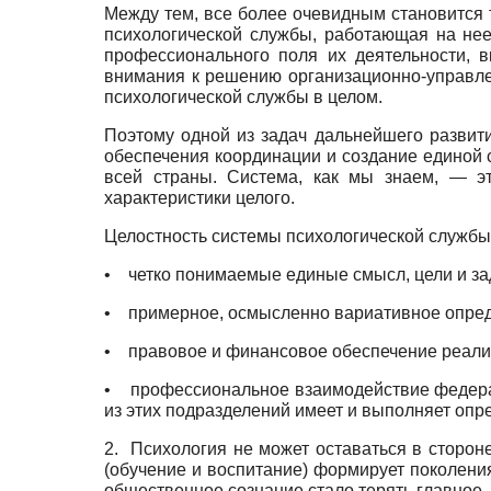
Между тем, все более очевидным становится т
психологической службы, работающая на нее
профессионального поля их деятельности, 
внимания к решению организационно-управле
психологической службы в целом.
Поэтому одной из задач дальнейшего развит
обеспечения координации и создание единой 
всей страны. Система, как мы знаем, — эт
характеристики целого.
Целостность системы психологической службы о
•
четко понимаемые единые смысл, цели и за
•
примерное, осмысленно вариативное опред
•
правовое и финансовое обеспечение реализ
•
профессиональное взаимодействие федерал
из этих подразделений имеет и выполняет оп
2.
Психология не может оставаться в сторон
(обучение и воспитание) формирует поколения
общественное сознание стало терять главное