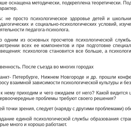
ше оснащена методически, подкреплена теоретически. Под
арактер.
: не просто психологическое здоровье детей и школьни
дагогических и социально-психологических условий, изуч
тельности педагога-психолога.
о одним из основных просчетов психологической службы 
мотрении всех ее компонентов и при подготовке специал
вещения: психологов становится все больше, а психологи
венность. После съезда во многих городах
Санкт- Петербурге, Нижнем Новгороде и др. прошли кон
просу взаимной зависимости психологической культуры и бе
 к нему приходим и чего ожидаем от него? Какой видится
 первоочередные проблемы требуют своего решения?
й точки зрения, следует (наряду с другими проблемами) обс
дание единой психологической службы образования страны
орые много и хорошо работают.