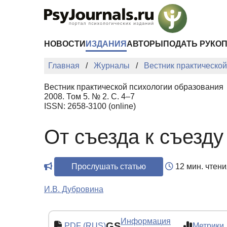
Перейти к основному содержанию
НОВОСТИ
ИЗДАНИЯ
АВТОРЫ
ПОДАТЬ РУКО
Главная
Журналы
Вестник практическо
Вестник практической психологии образования
2008. Том 5. № 2. С. 4–7
ISSN: 2658-3100 (online)
От съезда к съезду
Прослушать статью
12 мин. чтени
И.В. Дубровина
Информация
GS
PDF (RUS)
Метрики