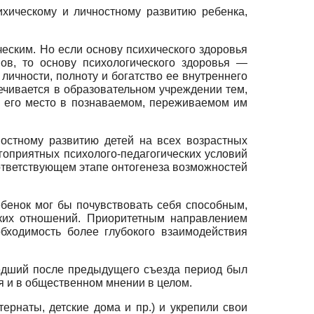
ихическому и личностному развитию ребенка,
еским. Но если основу психического здоровья
ов, то основу психологического здоровья —
личности, полноту и богатство ее внутреннего
ечивается в образовательном учреждении тем,
е его место в познаваемом, переживаемом им
ностному развитию детей на всех возрастных
гоприятных психолого-педагогических условий
ответствующем этапе онтогенеза возможностей
ебенок мог бы почувствовать себя способным,
ских отношений. Приоритетным направлением
обходимость более глубокого взаимодействия
шедший после предыдущего съезда период был
я и в общественном мнении в целом.
ернаты, детские дома и пр.) и укрепили свои