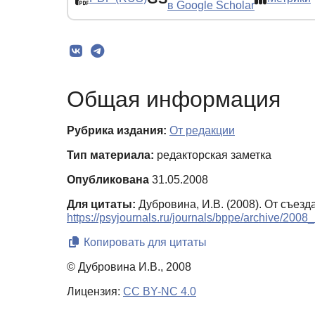
в Google Scholar
Общая информация
Рубрика издания:
От редакции
Тип материала:
редакторская заметка
Опубликована
31.05.2008
Для цитаты:
Дубровина, И.В. (2008). От съезда
https://psyjournals.ru/journals/bppe/archive/200
Копировать для цитаты
© Дубровина И.В., 2008
Лицензия:
CC BY-NC 4.0