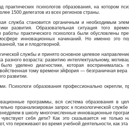
зд практических психологов образования, на котором пс
олее 1500 делегатов из всех регионов страны.
ская служба становится органичным и необходимым элем
ики развития. Образовательная ситуация того време
 работы практического психолога были обусловлены преж
тмосфере инновационных начинаний. Но именно это по
ванной, так и плодотворной.
гической службы и принято основное целевое направлени
а разного возраста: развитию интеллектуальному, мотива
было уделено диагностике, которая воспринималась п
войственная тому времени эйфория — безграничная вера в
го развитии.
ерми. Психологи образования профессионально окрепли, 
овационные программы, вся система образования в це
тельно проанализирован запрос к психологической службе 
внедряем в школу многочисленные инновационные програм
чувствуют себя дети? Как это сказывается не только на
уют, что переживают во время учебной деятельности, как эт