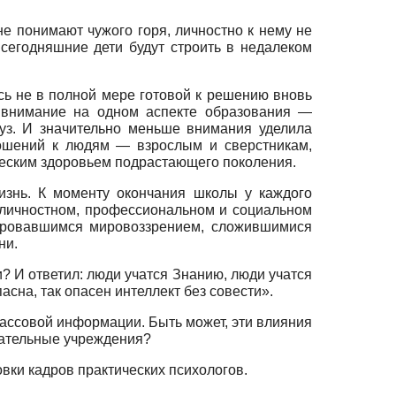
е понимают чужого горя, личностно к нему не
ь сегодняшние дети будут строить в недалеком
сь не в полной мере готовой к решению вновь
е внимание на одном аспекте образования —
вуз. И значительно меньше внимания уделила
ношений к людям — взрослым и сверстникам,
ческим здоровьем подрастающего поколения.
изнь. К моменту окончания школы у каждого
 личностном, профессиональном и социальном
мировавшимся мировоззрением, сложившимися
ни.
? И ответил: люди учатся Знанию, люди учатся
асна, так опасен интеллект без совести».
массовой информации. Быть может, эти влияния
вательные учреждения?
вки кадров практических психологов.