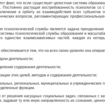
от факт, что если существует целостная система образов
. Постоянно растущая востребованность психологов со с
включение в орбиту их взаимодействия всех субъектов о
нческих вопросов, регламентирующих профессиональную де
ия психологической службы является задача преодоления 
системы психологической службы образования в масштабах 
о единство взаимозависимых частей, каждая из котор
беспечивается тем, что на всех своих уровнях она опирает
дачи деятельности;
еление содержания деятельности;
ации этих целей, методов и содержания деятельности;
ьных, региональных, муниципальных и учрежденческих по
ределенные функции.
е от решения насущных социальных задач, связанных с к
, задавая ту или иную направленность их сознания, ценно