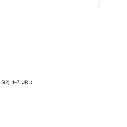
,
5
(2), 4–7. URL: