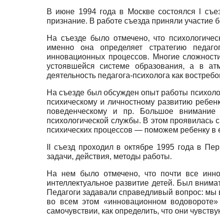
В июне 1994 года в Москве состоялся I съе
признание. В работе съезда приняли участие б
На съезде было отмечено, что психологиче
именно она определяет стратегию педагог
инновационных процессов. Многие сложности
устоявшейся системе образования, а в а
деятельность педагога-психолога как востребо
На съезде был обсужден опыт работы психоло
психическому и личностному развитию ребенк
поведенческому и пр. Большое внимание 
психологической службы. В этом проявилась с
психических процессов — поможем ребенку в е
II съезд проходил в октябре 1995 года в П
задачи, действия, методы работы.
На нем было отмечено, что почти все инн
интеллектуальное развитие детей. Был внима
Педагоги задавали справедливый вопрос: мы 
во всем этом «инновационном водовороте» 
самочувствии, как определить, что они чувств