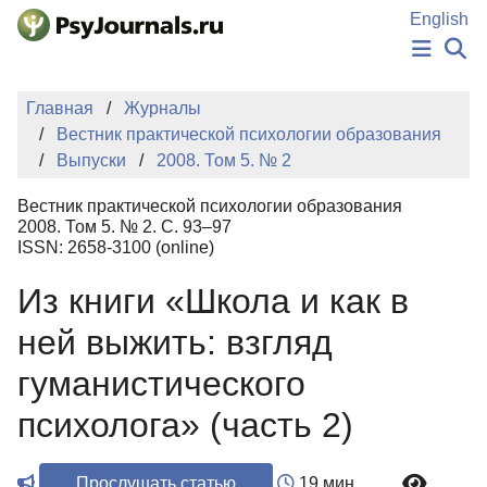
Перейти к основному содержанию
English
НОВОСТИ
Главная
Журналы
ИЗДАНИЯ
Вестник практической психологии образования
АВТОРЫ
Выпуски
2008. Том 5. № 2
ПОДАТЬ РУКОПИСЬ
БАЗА ЗНАНИЙ
Вестник практической психологии образования
КЛЮЧЕВЫЕ СЛОВА
2008. Том 5. № 2. С. 93–97
Регистрация
Вход
ISSN: 2658-3100 (online)
Из книги «Школа и как в
ней выжить: взгляд
гуманистического
психолога» (часть 2)
Прослушать статью
19 мин.