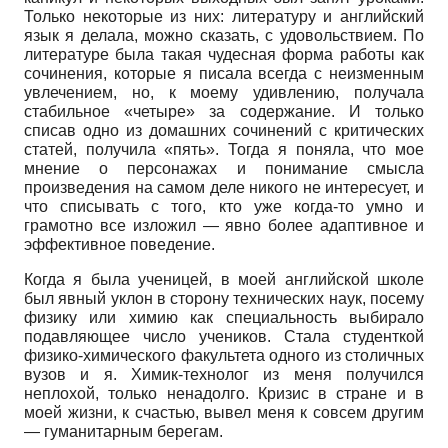
Только некоторые из них: литературу и английский
язык я делала, можно сказать, с удовольствием. По
литературе была такая чудесная форма работы как
сочинения, которые я писала всегда с неизменным
увлечением, но, к моему удивлению, получала
стабильное «четыре» за содержание. И только
списав одно из домашних сочинений с критических
статей, получила «пять». Тогда я поняла, что мое
мнение о персонажах и понимание смысла
произведения на самом деле никого не интересует, и
что списывать с того, кто уже когда-то умно и
грамотно все изложил — явно более адаптивное и
эффективное поведение.
Когда я была ученицей, в моей английской школе
был явный уклон в сторону технических наук, посему
физику или химию как специальность выбирало
подавляющее число учеников. Стала студенткой
физико-химического факультета одного из столичных
вузов и я. Химик-технолог из меня получился
неплохой, только ненадолго. Кризис в стране и в
моей жизни, к счастью, вывел меня к совсем другим
— гуманитарным берегам.