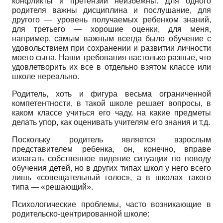
конфликты и претензии неизбежны. Для одного
родителя важны дисциплина и послушание, для
другого — уровень получаемых ребенком знаний,
для третьего — хорошие оценки, для меня,
например, самым важным всегда было обучение с
удовольствием при сохранении и развитии личности
моего сына. Наши требования настолько разные, что
удовлетворить их все в отдельно взятом классе или
школе нереально.
Родитель, хоть и фигура весьма ограниченной
компетентности, в такой школе решает вопросы, в
каком классе учиться его чаду, на какие предметы
делать упор, как оценивать учителям его знания и т.д.
Поскольку родитель является взрослым
представителем ребенка, он, конечно, вправе
излагать собственное видение ситуации по поводу
обучения детей, но в других типах школ у него всего
лишь «совещательный голос», а в школах такого
типа — «решающий».
Психологические проблемы, часто возникающие в
родительско-центрированной школе: