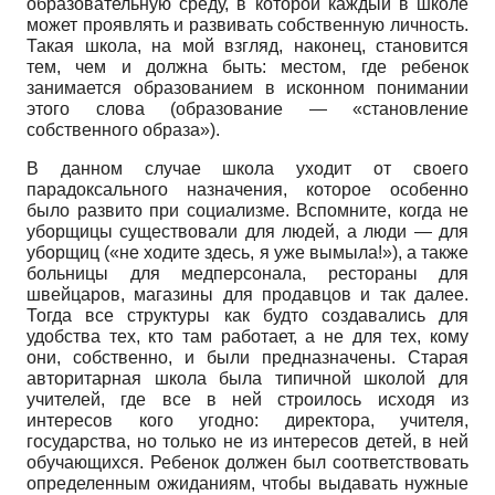
образовательную среду, в которой каждый в школе
может проявлять и развивать собственную личность.
Такая школа, на мой взгляд, наконец, становится
тем, чем и должна быть: местом, где ребенок
занимается образованием в исконном понимании
этого слова (образование — «становление
собственного образа»).
В данном случае школа уходит от своего
парадоксального назначения, которое особенно
было развито при социализме. Вспомните, когда не
уборщицы существовали для людей, а люди — для
уборщиц («не ходите здесь, я уже вымыла!»), а также
больницы для медперсонала, рестораны для
швейцаров, магазины для продавцов и так далее.
Тогда все структуры как будто создавались для
удобства тех, кто там работает, а не для тех, кому
они, собственно, и были предназначены. Старая
авторитарная школа была типичной школой для
учителей, где все в ней строилось исходя из
интересов кого угодно: директора, учителя,
государства, но только не из интересов детей, в ней
обучающихся. Ребенок должен был соответствовать
определенным ожиданиям, чтобы выдавать нужные