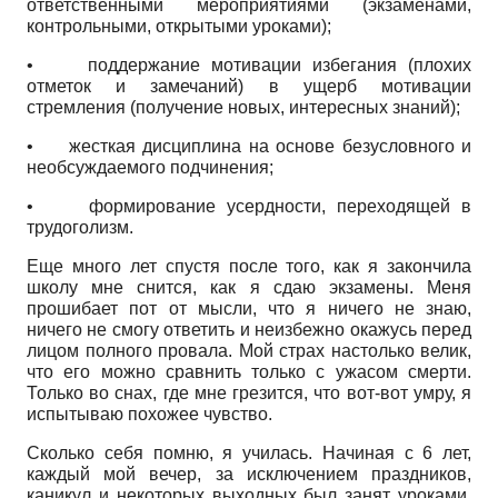
ответственными мероприятиями (экзаменами,
контрольными, открытыми уроками);
•
поддержание мотивации избегания (плохих
отметок и замечаний) в ущерб мотивации
стремления (получение новых, интересных знаний);
•
жесткая дисциплина на основе безусловного и
необсуждаемого подчинения;
•
формирование усердности, переходящей в
трудоголизм.
Еще много лет спустя после того, как я закончила
школу мне снится, как я сдаю экзамены. Меня
прошибает пот от мысли, что я ничего не знаю,
ничего не смогу ответить и неизбежно окажусь перед
лицом полного провала. Мой страх настолько велик,
что его можно сравнить только с ужасом смерти.
Только во снах, где мне грезится, что вот-вот умру, я
испытываю похожее чувство.
Сколько себя помню, я училась. Начиная с 6 лет,
каждый мой вечер, за исключением праздников,
каникул и некоторых выходных был занят уроками.