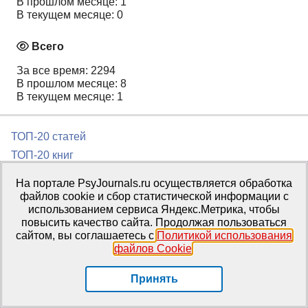
В прошлом месяце: 1
В текущем месяце: 0
Всего
За все время: 2294
В прошлом месяце: 8
В текущем месяце: 1
ТОП-20 статей
ТОП-20 книг
База знаний
На портале PsyJournals.ru осуществляется обработка
Проекты PsyJournals.ru
файлов cookie и сбор статистической информации с
использованием сервиса Яндекс.Метрика, чтобы
История журналов МГППУ
повысить качество сайта. Продолжая пользоваться
сайтом, вы соглашаетесь с
Политикой использования
Партнеры портала
файлов Cookie
.
Информационное спонсорство
Приглашаем издателей
Принять
Подписка на журналы