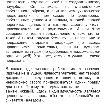
показатели, и слушаться, чтобы не создавать никому
неудобств. Он занимался не становлением
собственного образа, а впитыванием учительского
представления о нем самом, не формировал
собственные ценности и взгляды, а волей-неволей
перенимал ценности и взгляды своего учителя,
присовокупляя их к родительским. И при этом
совершенно терял представление о том, кто он
такой. А потом получал бесконечные нарекания: за
подражание старшим товарищам (не всегда
нравившимся родителям), разным кумирам,
западным взглядам (не одобряемым комсомольской
организацией). Хотя все, чему его учили — слепо
подражать.
В школе, где личность ребенка имеет значение
(причем не в ущерб личности учителя), нет твердой
дисциплины, послушания и тишины, потому что
невозможно строго придерживаться одних правил
для всех. Потому что здесь важны не все, здесь
важен каждый. Здесь индивидуальность является
ценностью, а вопрос: «Ты что, особенный?» не
считается «наездом».