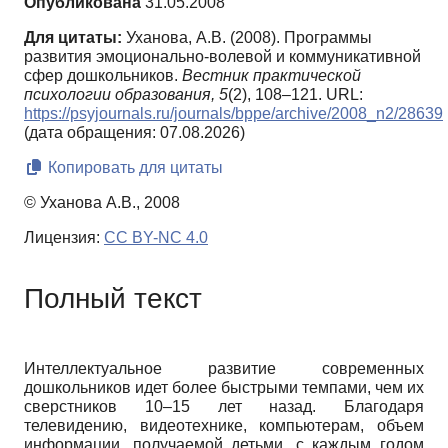
Опубликована
31.05.2008
Для цитаты:
Уханова, А.В. (2008). Программы
развития эмоционально-волевой и коммуникативной
сфер дошкольников.
Вестник практической
психологии образования,
5
(2), 108–121. URL:
https://psyjournals.ru/journals/bppe/archive/2008_n2/28639
(дата обращения: 07.08.2026)
Копировать для цитаты
© Уханова А.В., 2008
Лицензия:
CC BY-NC 4.0
Полный текст
Интеллектуальное развитие современных
дошкольников идет более быстрыми темпами, чем их
сверстников 10–15 лет назад. Благодаря
телевидению, видеотехнике, компьютерам, объем
информации, получаемой детьми, с каждым годом