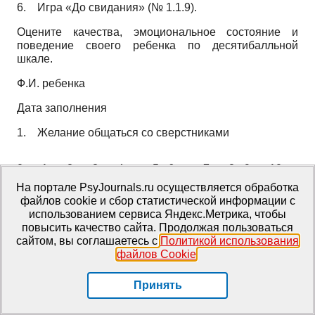
6.
Игра «До свидания» (№ 1.1.9).
Оцените качества, эмоциональное состояние и
поведение своего ребенка по десятибалльной
шкале.
Ф.И. ребенка
Дата заполнения
1.
Желание общаться со сверстниками
0
1
2
3
4
5
6
7
8
9
10
На портале PsyJournals.ru осуществляется обработка
файлов cookie и сбор статистической информации с
использованием сервиса Яндекс.Метрика, чтобы
повысить качество сайта. Продолжая пользоваться
сайтом, вы соглашаетесь с
Политикой использования
2. Умение познакомиться, завязать отношения
файлов Cookie
.
Принять
0
1
2
3
4
5
6
7
8
9
10