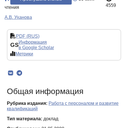
4559
чтения
А.В. Уханова
PDF (RUS)
Информация
GS
в Google Scholar
Метрики
Общая информация
Рубрика издания:
Работа с персоналом и развитие
квалификаций
Тип материала:
доклад