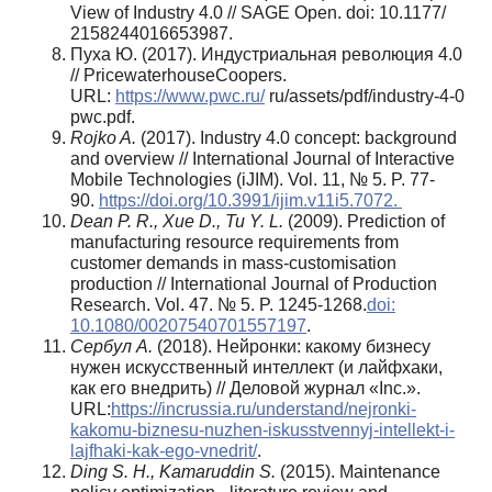
View of Industry 4.0 // SAGE Open. doi: 10.1177/
2158244016653987.
Пуха Ю. (2017). Индустриальная революция 4.0
// PricewaterhouseCoopers.
URL:
https://www.pwc.ru/
ru/assets/pdf/industry-4-0
pwc.pdf.
Rojko A.
(2017). Industry 4.0 concept: background
and overview // International Journal of Interactive
Mobile Technologies (iJIM). Vol. 11, № 5. P. 77-
90.
https://doi.org/10.3991/ijim.v11i5.7072.
Dean P. R., Xue D., Tu Y. L.
(2009). Prediction of
manufacturing resource requirements from
customer demands in mass-customisation
production // International Journal of Production
Research. Vol. 47. № 5. P. 1245-1268.
doi:
10.1080/00207540701557197
.
Сербул А.
(2018). Нейронки: какому бизнесу
нужен искусственный интеллект (и лайфхаки,
как его внедрить) // Деловой журнал «Inc.».
URL:
https://incrussia.ru/understand/nejronki-
kakomu-biznesu-nuzhen-iskusstvennyj-intellekt-i-
lajfhaki-kak-ego-vnedrit/
.
Ding S. H., Kamaruddin S.
(2015). Maintenance