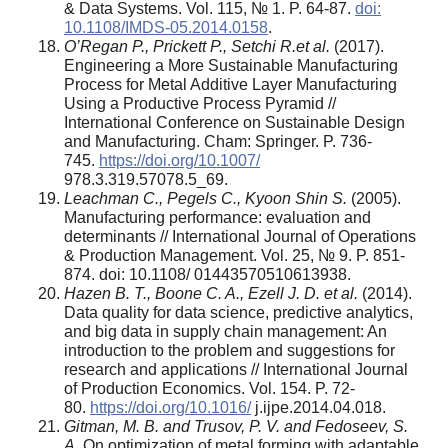
& Data Systems. Vol. 115, № 1. P. 64-87.
doi:
10.1108/IMDS-05.2014.0158
.
O’Regan P., Prickett P., Setchi R.et al.
(2017).
Engineering a More Sustainable Manufacturing
Process for Metal Additive Layer Manufacturing
Using a Productive Process Pyramid //
International Conference on Sustainable Design
and Manufacturing. Cham: Springer. P. 736-
745.
https://doi.org/10.1007/
978.3.319.57078.5_69.
Leachman C., Pegels C., Kyoon Shin S.
(2005).
Manufacturing performance: evaluation and
determinants // International Journal of Operations
& Production Management. Vol. 25, № 9. P. 851-
874. doi: 10.1108/ 01443570510613938.
Hazen B. T., Boone C. A., Ezell J. D. et al.
(2014).
Data quality for data science, predictive analytics,
and big data in supply chain management: An
introduction to the problem and suggestions for
research and applications // International Journal
of Production Economics. Vol. 154. P. 72-
80.
https://doi.org/10.1016/
j.ijpe.2014.04.018.
Gitman, M. B. and Trusov, P. V. and Fedoseev, S.
A.
On optimization of metal forming with adaptable