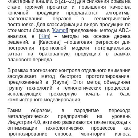
кластерный анализ. В [21--23] для снижения брака на
стане горячей прокатки и повышения качества
конечной продукции предлагаются алгоритмы
распознавания образов в геометрической
постановке. Для классификации видов продукции по
стоимости брака в
[
Kampf
]
предложены методы ABC-
анализа, в
[
Kim
]
– методы на основе дерева
решений, в
[
Квасова
]
–пошаговая регрессия для
построения прогнозной модели потенциальных
затрат на бракованную продукцию в рамках
планового периода.
В рамках прогнозного контроля отдельного внимания
заслуживает метод быстрого прототипирования,
предложенный в
[
Rayna
]
. Этот метод объединяет
группу технологий и технологических процессов,
использующих трехмерную печать на базе
компьютерного моделирования.
Таким образом, в парадигме перехода
металлургических предприятий на уровень
Индустрии 4.0, активно развиваются такие подходы к
оптимизации технологических процессов как
прогнозирование спроса, мониторинг износа