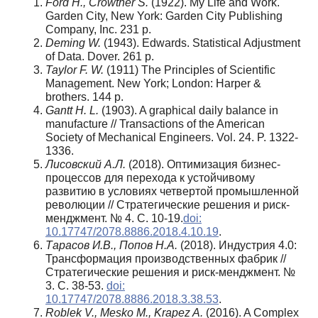
Ford H., Crowther S.
(1922). My Life and Work.
Garden City, New York: Garden City Publishing
Company, Inc. 231 p.
Deming W.
(1943). Edwards. Statistical Adjustment
of Data. Dover. 261 p.
Taylor F. W.
(1911) The Principles of Scientific
Management. New York; London: Harper &
brothers. 144 p.
Gantt H. L.
(1903). A graphical daily balance in
manufacture // Transactions of the American
Society of Mechanical Engineers. Vol. 24. P. 1322-
1336.
Лисовский А.Л.
(2018). Оптимизация бизнес-
процессов для перехода к устойчивому
развитию в условиях четвертой промышленной
революции // Стратегические решения и риск-
менджмент. № 4. С. 10-19.
doi:
10.17747/2078.8886.2018.4.10.19
.
Тарасов И.В., Попов Н.А.
(2018). Индустрия 4.0:
Трансформация производственных фабрик //
Стратегические решения и риск-менджмент. №
3. С. 38-53.
doi:
10.17747/2078.8886.2018.3.38.53
.
Roblek V., Mesko M., Krapez A.
(2016). A Complex