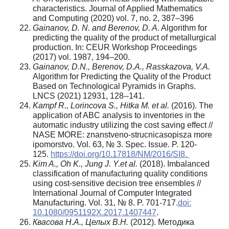
characteristics. Journal of Applied Mathematics
and Computing (2020) vol. 7, no. 2, 387–396
Gainanov, D. N. and Berenov, D. A.
Algorithm for
predicting the quality of the product of metallurgical
production. In: CEUR Workshop Proceedings
(2017) vol. 1987, 194–200.
Gainanov, D.N.
,
Berenov, D.A.
,
Rasskazova, V.A.
Algorithm for Predicting the Quality of the Product
Based on Technological Pyramids in Graphs.
LNCS (2021) 12931, 128--141.
Kampf R., Lorincova S., Hitka M. et al.
(2016). The
application of ABC analysis to inventories in the
automatic industry utilizing the cost saving effect //
NASE MORE: znanstveno-strucnicasopisza more
ipomorstvo. Vol. 63, № 3. Spec. Issue. P. 120-
125.
https://doi.org/10.17818/NM/2016/SI8.
Kim A., Oh K., Jung J. Y.et al.
(2018). Imbalanced
classification of manufacturing quality conditions
using cost-sensitive decision tree ensembles //
International Journal of Computer Integrated
Manufacturing. Vol. 31, № 8. P. 701-717.
doi:
10.1080/0951192X.2017.1407447
.
Квасова Н.А., Целых В.Н.
(2012). Методика