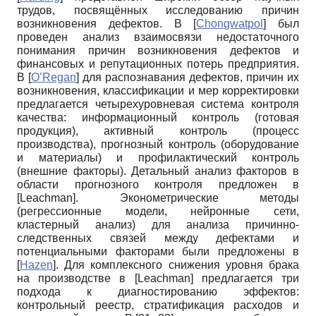
трудов, посвящённых исследованию причин
возникновения дефектов. В
[
Chongwatpol
]
был
проведен анализ взаимосвязи недостаточного
понимания причин возникновения дефектов и
финансовых и репутационных потерь предприятия.
В
[
O’Regan
]
для распознавания дефектов, причин их
возникновения, классификации и мер корректировки
предлагается четырехуровневая система контроля
качества: информационный контроль (готовая
продукция), активный контроль (процесс
производства), прогнозный контроль (оборудование
и материалы) и профилактический контроль
(внешние факторы). Детальный анализ факторов в
области прогнозного контроля предложен в
[
Leachman
]
. Эконометрические методы
(регрессионные модели, нейронные сети,
кластерный анализ) для анализа причинно-
следственных связей между дефектами и
потенциальными факторами были предложены в
[
Hazen
]
. Для комплексного снижения уровня брака
на производстве в
[
Leachman
]
предлагается три
подхода к диагностированию эффектов:
контрольный реестр, стратификация расходов и