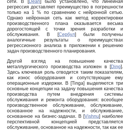
сети. В
[
Dean
]
было установлено, что линейная
регрессия доставляет преимущество в погрешности
только на 1 % по сравнению с нейронной сетью.
Однако нейронная сеть как метод корректировки
производственного плана оказывается весьма
дорогостоящей с точки зрения разработки и
обслуживания. В
[
Сербул
]
были получены
аналогичные результаты о преимуществах
регрессионного анализа в приложении к решению
задач производственного планирования.
Другой взгляд на повышение качества
металлургического производства изложен в
[
Ding
]
.
Здесь ключевая роль отводится таким показателям,
как износ оборудования и сопутствующие ему
операционные издержки. В
[
Tinga
]
выделяются три
основные концепции на задачу повышения качества
производства путем внедрения системы
обслуживания и ремонта оборудования: всеобщее
производственное обслуживание, обслуживание,
основанное на надежности, и обслуживание,
основанное на бизнес-задачах. В
[
Vishnu
]
наиболее
перспективной концепцией представляется
обслуживание, основанное на надежности, так как ее