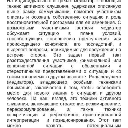
На индивидуальных встречах медиатор с помощью
техник активного слушания, удерживая описанную
выше рамку коммуникации, помогает участникам
описать и осознать собственную ситуацию и роль
восстановительной программы для ее изменения. С
возможными участниками встречи медиатор
обсуждает ситуацию в плане условий,
способствующих совершению преступления или
происходящего конфликта, его последствий, и
выделяет вопросы, необходимые для обсуждения на
встрече сторон. Это задает первый такт
разотождествления участников криминальной или
конфликтной ситуации с обыденными и
стереотипными представлениями о ситуации и со
своим «знанием» о другом человеке. Роль ведущего
(медиатора), владеющего особыми техниками
понимания, заключается в том, чтобы освободить
место для нового знания о ситуации и другом
человеке. На наш взгляд, это техники активного
слушания, включающие отражение, резюмирование,
переформулирование, а также техники
конкретизации и рефлексивно ориентированной
интерпретации и позиционирования. Этот такт
можно назвать потенциальным