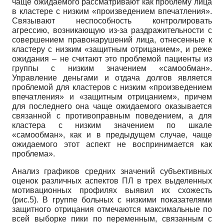
чаще ожидаемого рассматривают как проблему лица
в кластере с низким «произведением впечатления».
Связывают неспособность контролировать
агрессию, возникающую из-за раздражительности с
совершением правонарушений лица, отнесенные к
кластеру с низким «защитным отрицанием», и реже
ожидания – не считают это проблемой пациенты из
группы с низким значением «самообман».
Управление деньгами и отдача долгов является
проблемой для кластеров с низким «произведением
впечатления» и «защитным отрицанием», причем
для последнего она чаще ожидаемого оказывается
связанной с противоправным поведением, а для
кластера с низким значением по шкале
«самообман», как и в предыдущем случае, чаще
ожидаемого этот аспект не воспринимается как
проблема».
Анализ графиков средних значений субъективных
оценок различных аспектов ПЛ в трех выделенных
мотивационных профилях выявил их схожесть
(рис.5). В группе больных с низкими показателями
защитного отрицания отмечаются максимальные по
всей выборке пики по переменным, связанным с