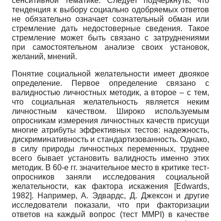
сенситивной тематике. Следует подчеркнуть, что
тенденция к выбору социально одобряемых ответов
не обязательно означает сознательный обман или
стремление дать недостоверные сведения. Такое
стремление может быть связано с затруднениями
при самостоятельном анализе своих установок,
желаний, мнений.
Понятие социальной желательности имеет двоякое
определение. Первое определение связано с
валидностью личностных методик, а второе – с тем,
что социальная желательность является неким
личностным качеством. Широко используемым
опросникам измерения личностных качеств присущи
многие атрибуты эффективных тестов: надежность,
дискриминативность и стандартизованность. Однако,
в силу природы личностных переменных, труднее
всего бывает установить валидность именно этих
методик. В 60-е гг. значительное место в критике тест-
опросников заняли исследования социальной
желательности, как фактора искажения
[
Edwards,
1982
]
. Например, А. Эдвардс, Д. Джексон и другие
исследователи показали, что при факторизации
ответов на каждый вопрос (тест MMPI) в качестве