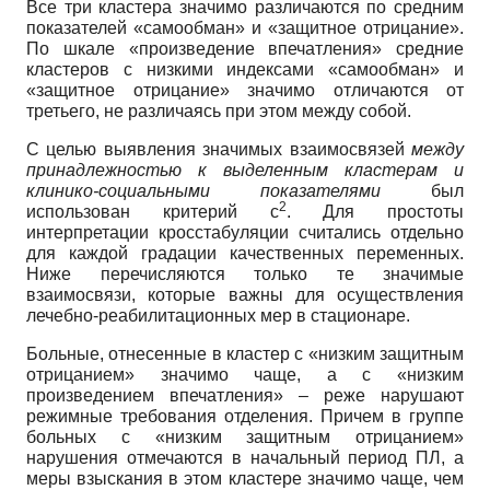
Все три кластера значимо различаются по средним
показателей «самообман» и «защитное отрицание».
По шкале «произведение впечатления» средние
кластеров с низкими индексами «самообман» и
«защитное отрицание» значимо отличаются от
третьего, не различаясь при этом между собой.
С целью выявления значимых взаимосвязей
между
принадлежностью к выделенным кластерам и
клинико-социальными показателями
был
2
использован критерий c
. Для простоты
интерпретации кросстабуляции считались отдельно
для каждой градации качественных переменных.
Ниже перечисляются только те значимые
взаимосвязи, которые важны для осуществления
лечебно-реабилитационных мер в стационаре.
Больные, отнесенные в кластер с «низким защитным
отрицанием» значимо чаще, а с «низким
произведением впечатления» – реже нарушают
режимные требования отделения. Причем в группе
больных с «низким защитным отрицанием»
нарушения отмечаются в начальный период ПЛ, а
меры взыскания в этом кластере значимо чаще, чем