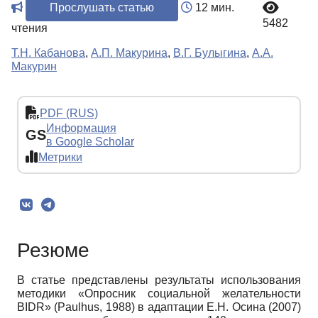
Прослушать статью
12 мин.
5482
чтения
Т.Н. Кабанова
,
А.П. Макурина
,
В.Г. Булыгина
,
А.А.
Макурин
PDF (RUS)
Информация
GS
в Google Scholar
Метрики
Резюме
В статье представлены результаты использования
методики «Опросник социальной желательности
BIDR» (Paulhus, 1988) в адаптации Е.Н. Осина (2007)