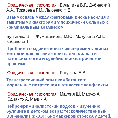
Юридическая психология
|
Булыгина В.Г., Дубинский
А.А., Токарева Г.М., Лысенко Н.Е.
Взаимосвязь между факторами риска насилия и
защитными факторами у психически больных с
криминальным анамнезом
Булыгина В.Г., Жумагалиева М.Ю., Макурина А.П.,
Кабанова Т.Н.
Проблема создания новых экспериментальных
методов для решения прикладных задач в
патопсихологии и судебно-психиатрической
практике
Юридическая психология
|
Рягузова Е.В.
Трансгрессивный опыт комбатантов:
моральные потрясения и этические конфликты
Юридическая психология
|
Маулия Ш, Маруф А,
Юдианто А, Мачин А
Нейро-криминалистский подход к изучению
буллинга в детском возрасте: количественный
ЭЭГ-анализ (q-ЭЭГ) биомаркеров стресса у детей,