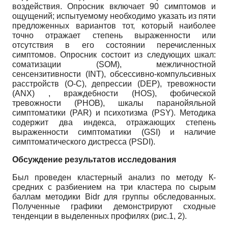
воздействия. Опросник включает 90 симптомов и
ощущений; испытуемому необходимо указать из пяти
предложенных вариантов тот, который наиболее
точно отражает степень выраженности или
отсутствия в его состоянии перечисленных
симптомов. Опросник состоит из следующих шкал:
соматизации (SOM), межличностной
сенсензитивности (INT), обсессивно-компульсивных
расстройств (O-C), депрессии (DEP), тревожности
(ANX) , враждебности (HOS), фобической
тревожности (PHOB), шкалы паранойяльной
симптоматики (PAR) и психотизма (PSY). Методика
содержит два индекса, отражающих степень
выраженности симптоматики (GSI) и наличие
симптоматического дистресса (PSDI).
Обсуждение результатов исследования
Был проведен кластерный анализ по методу К-
средних с разбиением на три кластера по сырым
баллам методики Bidr для группы обследованных.
Полученные графики демонстрируют сходные
тенденции в выделенных профилях (рис.1, 2).