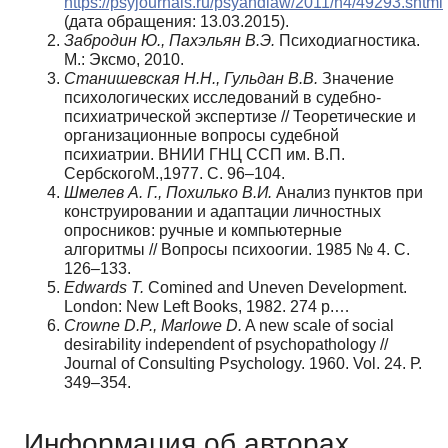
https://psyjournals.ru/psyandlaw/2011/n4/49293.shtml
(дата обращения: 13.03.2015).
Забродин Ю., Пахэльян В.Э.
Психодиагностика.
М.: Эксмо, 2010.
Станишевская Н.Н., Гульдан В.В.
Значение
психологических исследований в судебно-
психиатрической экспертизе // Теоретические и
организационные вопросы судебной
психиатрии. ВНИИ ГНЦ ССП им. В.П.
СербскогоМ.,1977. С. 96–104.
Шмелев А. Г., Похилько В.И.
Анализ пунктов при
конструировании и адаптации личностных
опросников: ручные и компьютерные
алгоритмы // Вопросы психоогии. 1985 № 4. С.
126–133.
Edwards T.
Comined and Uneven Development.
London: New Left Books, 1982. 274 p.…
Crowne D.P., Marlowe D.
A new scale of social
desirability independent of psychopathology //
Journal of Consulting Psychology. 1960. Vol. 24. Р.
349–354.
Информация об авторах