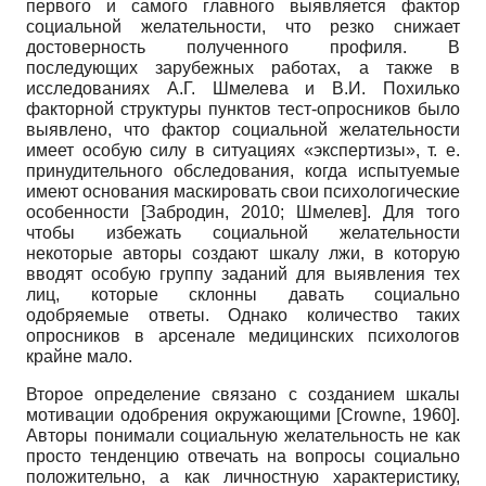
первого и самого главного выявляется фактор
социальной желательности, что резко снижает
достоверность полученного профиля. В
последующих зарубежных работах, а также в
исследованиях А.Г. Шмелева и В.И. Похилько
факторной структуры пунктов тест-опросников было
выявлено, что фактор социальной желательности
имеет особую силу в ситуациях «экспертизы», т. е.
принудительного обследования, когда испытуемые
имеют основания маскировать свои психологические
особенности
[
Забродин, 2010
;
Шмелев
]
. Для того
чтобы избежать социальной желательности
некоторые авторы создают шкалу лжи, в которую
вводят особую группу заданий для выявления тех
лиц, которые склонны давать социально
одобряемые ответы. Однако количество таких
опросников в арсенале медицинских психологов
крайне мало.
Второе определение связано с созданием шкалы
мотивации одобрения окружающими
[
Crowne, 1960
]
.
Авторы понимали социальную желательность не как
просто тенденцию отвечать на вопросы социально
положительно, а как личностную характеристику,