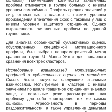
ошибок»). Наименьшее количество заявленных
проблем отмечается в группе больных с низким
уровнем самообмана. Профиль средних значений у
лиц, отнесенных в кластер с низким уровнем
произведения впечатления схож с таковым у лиц с
низким уровнем защитного отрицания. Однако
выраженность заявленных проблем по данной
группе ниже.
Для анализа особенностей субъективных оценок,
обусловленных спецификой мотивационного
профиля, был выбран непараметрический метод
сравнения групп U Манна–Уитни для попарного
сравнения всех трех кластеров.
Исследование взаимосвязей мотивационных
профилей и субъективных оценок по методике
Сисоп
. Были получены следующие значимые
взаимосвязи. Испытуемые в кластере с низким
значением по шкале «защитное отрицание» значимо
чаще, а остальные реже рассматривают как
проблему для себя «повторение тех же самых
ошибок». Агрессивность в периоды
раздражительности, а также управление деньгами