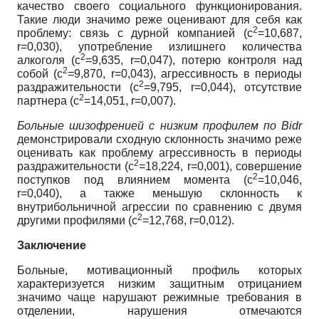
качество своего социального функционирования.
Такие люди значимо реже оценивают для себя как
2
проблему: связь с дурной компанией (c
=10,687,
r=0,030), употребление излишнего количества
2
алкоголя (c
=9,635, r=0,047), потерю контроля над
2
собой (c
=9,870, r=0,043), агрессивность в периоды
2
раздражительности (c
=9,795, r=0,044), отсутствие
2
партнера (c
=14,051, r=0,007).
Больные шизофренией с низким профилем по
Bidr
демонстрировали сходную склонность значимо реже
оценивать как проблему агрессивность в периоды
2
раздражительности (c
=18,224, r=0,001), совершение
2
поступков под влиянием момента (c
=10,046,
r=0,040), а также меньшую склонность к
внутрибольничной агрессии по сравнению с двумя
2
другими профилями (c
=12,768, r=0,012).
Заключение
Больные, мотивационный профиль которых
характеризуется низким защитным отрицанием
значимо чаще нарушают режимные требования в
отделении, нарушения отмечаются