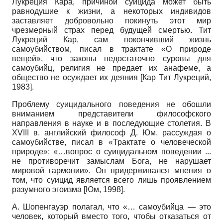
Лукреция Кара, причиной суицида может быть
равнодушие к жизни, а некоторых индивидов
заставляет добровольно покинуть этот мир
чрезмерный страх перед будущей смертью. Тит
Лукреций Кар, сам покончивший жизнь
самоубийством, писал в трактате «О природе
вещей», что законы недостаточно суровы для
самоубийц, религия не предает их анафеме, а
общество не осуждает их деяния
[
Кар Тит Лукреций,
1983
]
.
Проблему суицидального поведения не обошли
вниманием представители философского
направления в науке и в последующие столетия. В
XVIII в. английский философ Д. Юм, рассуждая о
самоубийстве, писал в «Трактате о человеческой
природе»: «…вопрос о суицидальном поведении ...
не противоречит замыслам Бога, не нарушает
мировой гармонии». Он придерживался мнения о
том, что суицид является всего лишь проявлением
разумного эгоизма
[
Юм, 1998
]
.
А. Шопенгауэр полагал, что «… самоубийца — это
человек, который вместо того, чтобы отказаться от