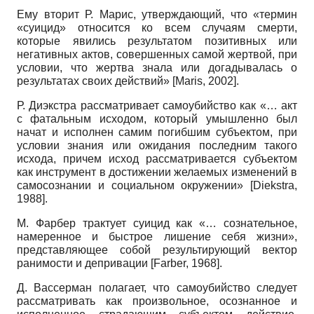
Ему вторит Р. Марис, утверждающий, что «термин
«суицид» относится ко всем случаям смерти,
которые явились результатом позитивных или
негативных актов, совершенных самой жертвой, при
условии, что жертва знала или догадывалась о
результатах своих действий»
[
Maris, 2002
]
.
Р. Диэкстра рассматривает самоубийство как «… акт
с фатальным исходом, который умышленно был
начат и исполнен самим погибшим субъектом, при
условии знания или ожидания последним такого
исхода, причем исход рассматривается субъектом
как инструмент в достижении желаемых изменений в
самосознании и социальном окружении»
[
Diekstra,
1988
]
.
М. Фарбер трактует суицид как «… сознательное,
намеренное и быстрое лишение себя жизни»,
представляющее собой результирующий вектор
ранимости и депривации
[
Farber, 1968
]
.
Д. Вассерман полагает, что самоубийство следует
рассматривать как произвольное, осознанное и