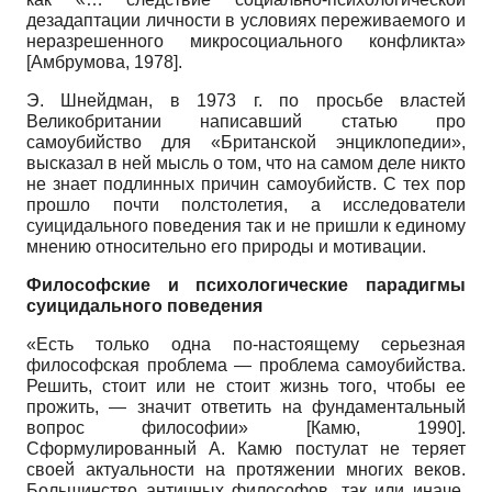
дезадаптации личности в условиях переживаемого и
неразрешенного микросоциального конфликта»
[
Амбрумова, 1978
]
.
Э. Шнейдман, в 1973 г. по просьбе властей
Великобритании написавший статью про
самоубийство для «Британской энциклопедии»,
высказал в ней мысль о том, что на самом деле никто
не знает подлинных причин самоубийств. С тех пор
прошло почти полстолетия, а исследователи
суицидального поведения так и не пришли к единому
мнению относительно его природы и мотивации.
Философские и психологические парадигмы
суицидального поведения
«Есть только одна по-настоящему серьезная
философская проблема — проблема самоубийства.
Решить, стоит или не стоит жизнь того, чтобы ее
прожить, — значит ответить на фундаментальный
вопрос философии»
[
Камю, 1990
]
.
Сформулированный А. Камю постулат не теряет
своей актуальности на протяжении многих веков.
Большинство античных философов, так или иначе,