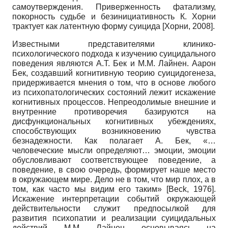
самоутверждения. Приверженность фатализму,
покорность судьбе и безинициативность К. Хорни
трактует как латентную форму суицида
[
Хорни, 2008
]
.
Известными представителями клинико-
психологического подхода к изучению суицидального
поведения являются А.Т. Бек и М.М. Лайнен. Аарон
Бек, создавший когнитивную теорию суицидогенеза,
придерживается мнения о том, что в основе любого
из психопатологических состояний лежит искажение
когнитивных процессов. Непреодолимые внешние и
внутренние противоречия базируются на
дисфункциональных когнитивных убеждениях,
способствующих возникновению чувства
безнадежности. Как полагает А. Бек, «…
человеческие мысли определяют… эмоции, эмоции
обусловливают соответствующее поведение, а
поведение, в свою очередь, формирует наше место
в окружающем мире. Дело не в том, что мир плох, а в
том, как часто мы видим его таким»
[
Beck, 1976
]
.
Искажение интерпретации событий окружающей
действительности служит предпосылкой для
развития психопатии и реализации суицидальных
действий. М.М. Лайнен, основываясь на