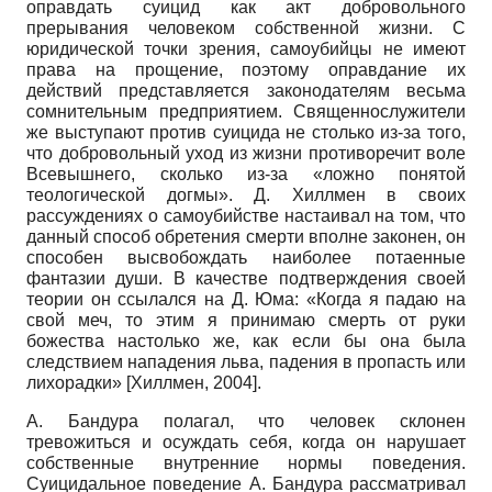
оправдать суицид как акт добровольного
прерывания человеком собственной жизни. С
юридической точки зрения, самоубийцы не имеют
права на прощение, поэтому оправдание их
действий представляется законодателям весьма
сомнительным предприятием. Священнослужители
же выступают против суицида не столько из-за того,
что добровольный уход из жизни противоречит воле
Всевышнего, сколько из-за «ложно понятой
теологической догмы». Д. Хиллмен в своих
рассуждениях о самоубийстве настаивал на том, что
данный способ обретения смерти вполне законен, он
способен высвобождать наиболее потаенные
фантазии души. В качестве подтверждения своей
теории он ссылался на Д. Юма: «Когда я падаю на
свой меч, то этим я принимаю смерть от руки
божества настолько же, как если бы она была
следствием нападения льва, падения в пропасть или
лихорадки»
[
Хиллмен, 2004
]
.
А. Бандура полагал, что человек склонен
тревожиться и осуждать себя, когда он нарушает
собственные внутренние нормы поведения.
Суицидальное поведение А. Бандура рассматривал