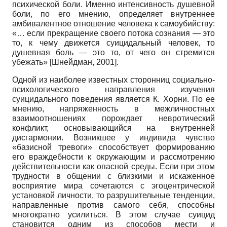
психической боли. Именно интенсивность душевной
боли, по его мнению, определяет внутреннее
амбивалентное отношение человека к самоубийству:
«… если прекращение своего потока сознания — это
то, к чему движется суицидальный человек, то
душевная боль — это то, от чего он стремится
убежать»
[
Шнейдман, 2001
]
.
Одной из наиболее известных сторонниц социально-
психологического направления изучения
суицидального поведения является К. Хорни. По ее
мнению, напряженность в межличностных
взаимоотношениях порождает невротический
конфликт, основывающийся на внутренней
дисгармонии. Возникшее у индивида чувство
«базисной тревоги» способствует формированию
его враждебности к окружающим и рассмотрению
действительности как опасной среды. Если при этом
трудности в общении с близкими и искаженное
восприятие мира сочетаются с эгоцентрической
установкой личности, то разрушительные тенденции,
направленные против самого себя, способны
многократно усилиться. В этом случае суицид
становится одним из способов мести и