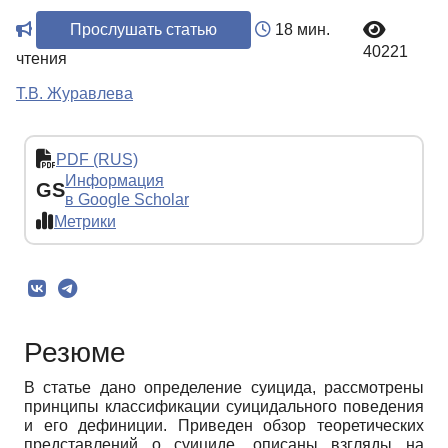
Прослушать статью
18 мин.
40221
чтения
Т.В. Журавлева
PDF (RUS)
Информация
GS
в Google Scholar
Метрики
Резюме
В статье дано определение суицида, рассмотрены
принципы классификации суицидального поведения
и его дефиниции. Приведен обзор теоретических
представлений о суициде, описаны взгляды на