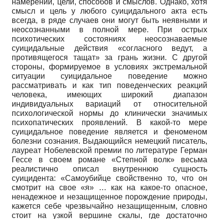
намерений, цели, способов и смыслов. Однако, хотя
смысл и цель у любого суицидального акта есть
всегда, в ряде случаев они могут быть неявными и
неосознанными в полной мере. При острых
психотических состояниях неосознаваемые
суицидальные действия «согласного ведут, а
противящегося тащат» за грань жизни. С другой
стороны, формируемое в условиях экстремальной
ситуации суицидальное поведение можно
рассматривать и как тип поведенческих реакций
человека, имеющих широкий диапазон
индивидуальных вариаций от относительной
психологической нормы до клинически значимых
психопатических проявлений. В какой-то мере
суицидальное поведение является и феноменом
болезни сознания. Выдающийся немецкий писатель,
лауреат Нобелевской премии по литературе Герман
Гессе в своем романе «Степной волк» весьма
реалистично описал внутреннюю сущность
суицидента: «Самоубийце свойственно то, что он
смотрит на свое «я» … как на какое-то опасное,
ненадежное и незащищенное порождение природы,
кажется себе чрезвычайно незащищенным, словно
стоит на узкой вершине скалы, где достаточно