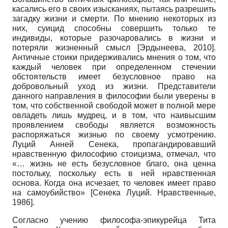
касались его в своих изысканиях, пытаясь разрешить
загадку жизни и смерти. По мнению некоторых из
них, суицид способны совершить только те
индивиды, которые разочаровались в жизни и
потеряли жизненный смысл
[
Эрдынеева, 2010
]
.
Античные стоики придерживались мнения о том, что
каждый человек при определенном стечении
обстоятельств имеет безусловное право на
добровольный уход из жизни. Представители
данного направления в философии были уверены в
том, что собственной свободой может в полной мере
овладеть лишь мудрец, и в том, что наивысшим
проявлением свободы является возможность
распоряжаться жизнью по своему усмотрению.
Луций Анней Сенека, пропагандировавший
нравственную философию стоицизма, отмечал, что
«… жизнь не есть безусловное благо, она ценна
постольку, поскольку есть в ней нравственная
основа. Когда она исчезает, то человек имеет право
на самоубийство»
[
Сенека Луций. Нравственные,
1986
]
.
Согласно учению философа-эпикурейца Тита