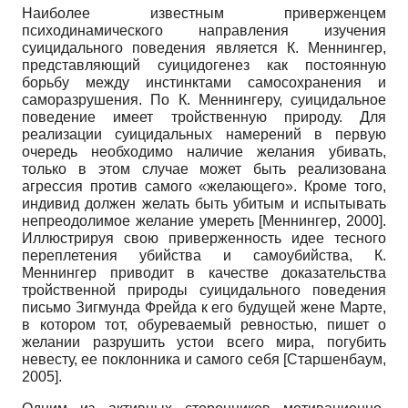
Наиболее известным приверженцем
психодинамического направления изучения
суицидального поведения является К. Меннингер,
представляющий суицидогенез как постоянную
борьбу между инстинктами самосохранения и
саморазрушения. По К. Меннингеру, суицидальное
поведение имеет тройственную природу. Для
реализации суицидальных намерений в первую
очередь необходимо наличие желания убивать,
только в этом случае может быть реализована
агрессия против самого «желающего». Кроме того,
индивид должен желать быть убитым и испытывать
непреодолимое желание умереть
[
Меннингер, 2000
]
.
Иллюстрируя свою приверженность идее тесного
переплетения убийства и самоубийства, К.
Меннингер приводит в качестве доказательства
тройственной природы суицидального поведения
письмо Зигмунда Фрейда к его будущей жене Марте,
в котором тот, обуреваемый ревностью, пишет о
желании разрушить устои всего мира, погубить
невесту, ее поклонника и самого себя
[
Старшенбаум,
2005
]
.