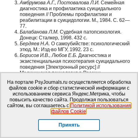
Амбрумова А.Г., Постовалова Л.И.
Семейная
диагностика и профилактика суицидального
поведения // Проблемы профилактики и
реабилитации в суицидологии. М., 1984. С. 62—
77.
Балабанова Л.М.
Судебная патопсихология.
Донецк: Сталкер, 1998. 432 с.
Бердяев Н.А.
О самоубийстве: психологический
этюд. М.: Изд-во МГУ, 1992. 23 с.
Борисов И.В., Любов Е.Б.
Диагностика и
экзистенциальная психотерапия суицидального
поведения [Электронный ресурс] //
Медицинская психология в России:
электронный научный журнал. 2013.№ 2 (19).
На портале PsyJournals.ru осуществляется обработка
URL:
http://medpsy.ru
(дата обращения:
файлов cookie и сбор статистической информации с
15.12.2013).
использованием сервиса Яндекс.Метрика, чтобы
Вассерман Д.
Напрасная смерть: причины и
повысить качество сайта. Продолжая пользоваться
профилактика самоубийств. М.: Смысл, 2005.
сайтом, вы соглашаетесь с
Политикой использования
160 с.
файлов Cookie
.
Войцех В.Ф.
Клиническая суицидология. М.:
Миклош, 2008. 280 с.
Принять
Гроллман Э.
Суицид: превенция, интервенция,
поственция // Современная зарубежная
психология. 2013. № 2. С. 79—89.