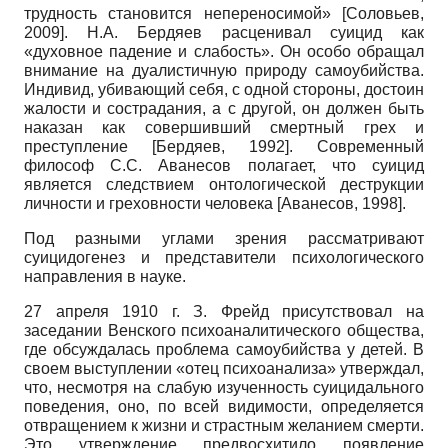
трудность становится непереносимой»
[
Соловьев,
2009
]
. Н.А. Бердяев расценивал суицид как
«духовное падение и слабость». Он особо обращал
внимание на дуалистичную природу самоубийства.
Индивид, убивающий себя, с одной стороны, достоин
жалости и сострадания, а с другой, он должен быть
наказан как совершивший смертный грех и
преступление
[
Бердяев, 1992
]
. Современный
философ С.С. Аванесов полагает, что суицид
является следствием онтологической деструкции
личности и греховности человека
[
Аванесов, 1998
]
.
Под разными углами зрения рассматривают
суицидогенез и представители психологического
направления в науке.
27 апреля 1910 г. З. Фрейд присутствовал на
заседании Венского психоаналитического общества,
где обсуждалась проблема самоубийства у детей. В
своем выступлении «отец психоанализа» утверждал,
что, несмотря на слабую изученность суицидального
поведения, оно, по всей видимости, определяется
отвращением к жизни и страстным желанием смерти.
Это утверждение предвосхитило появление