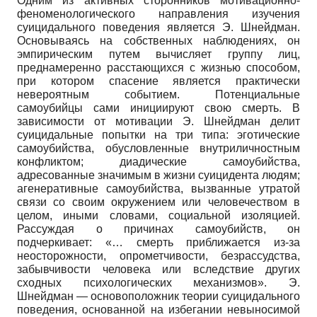
Одним из активных сторонников мотивационно-
феноменологического направления изучения
суицидального поведения является Э. Шнейдман.
Основываясь на собственных наблюдениях, он
эмпирическим путем вычисляет группу лиц,
преднамеренно расстающихся с жизнью способом,
при котором спасение является практически
невероятным событием. Потенциальные
самоубийцы сами инициируют свою смерть. В
зависимости от мотивации Э. Шнейдман делит
суицидальные попытки на три типа: эготические
самоубийства, обусловленные внутриличностным
конфликтом; диадические самоубийства,
адресованные значимым в жизни суицидента людям;
агенеративные самоубийства, вызванные утратой
связи со своим окружением или человечеством в
целом, иными словами, социальной изоляцией.
Рассуждая о причинах самоубийств, он
подчеркивает: «… смерть приближается из-за
неосторожности, опрометчивости, безрассудства,
забывчивости человека или вследствие других
сходных психологических механизмов». Э.
Шнейдман — основоположник теории суицидального
поведения, основанной на избегании невыносимой