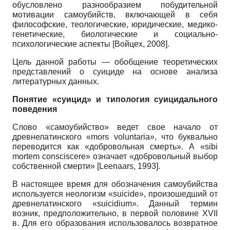
обусловлено разнообразием побудительной
мотивации самоубийств, включающей в себя
философские, теологические, юридические, медико-
генетические, биологические и социально-
психологические аспекты
[
Войцех, 2008
]
.
Цель данной работы — обобщение теоретических
представлений о суициде на основе анализа
литературных данных.
Понятие «суицид» и типология суицидального
поведения
Слово «самоубийство» ведет свое начало от
древнелатинского «mors voluntaria», что буквально
переводится как «добровольная смерть». А «sibi
mortem consciscere» означает «добровольный выбор
собственной смерти»
[
Leenaars, 1993
]
.
В настоящее время для обозначения самоубийства
используется неологизм «suicide», произошедший от
древнелатинского «suicidium». Данный термин
возник, предположительно, в первой половине XVII
в. Для его образования использовалось возвратное