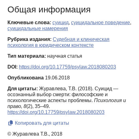
Общая информация
Ключевые слова:
суицид
,
суицидальное поведение
,
суицидальные намерения
Рубрика издания:
Судебная и клиническая
психология в юридическом контексте
Тип материала:
научная статья
DOI:
https://doi.org/10.17759/psylaw.2018080203
Опубликована
19.06.2018
Для цитаты:
Журавлева, Т.В. (2018). Суицид —
осознанный выбор смерти: философские и
психологические аспекты проблемы.
Психология и
право,
8
(2), 35–49.
https://doi.org/10.17759/psylaw.2018080203
Копировать для цитаты
© Журавлева Т.В., 2018