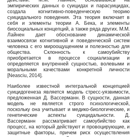
эмпирических данных о суицидах и парасуицидах,
создала когнитивно-поведенческую теорию
суицидального поведения. Эта теория включает в
себя и элементы теории А. Бека, и элементы
биосоциальных концепций, а также ряда других. М.М.
Лайнен дает обоснование динамической
взаимосвязи когнитивной и поведенческой систем
человека с его мироощущением и полезностью для
общества. Склонность к самоубийству
приобретается в процессе социализации и
определяется внутренней сущностью, волевыми и
моральными качествами конкретной личности
[
Neasciu, 2014
]
.
Наиболее известной интегральной концепцией
суицидогенеза является модель стресс-уязвимости,
предложенная Д. Вассерманн. В сущности, данная
модель не является строго психологической,
поскольку она учитывает и медико-биологические, и
генетические аспекты суицидальности. Д.
Вассерманн рассматривает самоубийство как
процесс, на который действуют и провоцирующие, и
защитные факторы, причем риск осуществления