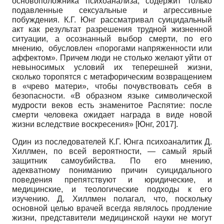
основоположника психоанализа, содержит только
подавленные сексуальные и агрессивные
побуждения. К.Г. Юнг рассматривал суицидальный
акт как результат разрешения трудной жизненной
ситуации, а осознанный выбор смерти, по его
мнению, обусловлен «порогами напряженности или
аффектом». Причем люди не столько желают уйти от
невыносимых условий их теперешней жизни,
сколько торопятся с метафорическим возвращением
в «чрево матери», чтобы почувствовать себя в
безопасности. «В образном языке символической
мудрости веков есть знаменитое Распятие: после
смерти человека ожидает награда в виде новой
жизни вследствие воскресения»
[
Юнг, 2017
]
.
Один из последователей К.Г. Юнга психоаналитик Д.
Хиллмен, по всей вероятности, — самый ярый
защитник самоубийства. По его мнению,
адекватному пониманию причин суицидального
поведения препятствуют и юридические, и
медицинские, и теологические подходы к его
изучению. Д. Хиллмен полагал, что, поскольку
основной целью врачей всегда являлось продление
жизни, представители медицинской науки не могут