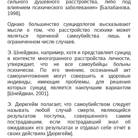
сильного душевного расстройства, либо под
влиянием психического заболевания»
[
Балабанова,
1998
]
.
Однако большинство суицидологов высказывают
мысли о том, что расстройство психики может
являться причиной самоубийства лишь в
ограниченном числе случаев.
Э. Шнейдман, например, хотя и представляет суицид
в контексте многогранного расстройства личности,
утверждает, что не все самоубийцы больны
психически. По его мнению, осознанный акт
самоуничтожения могут совершить и здоровые
индивиды, имеющие проблемы, для решения
которых суицид является наилучшим вариантом
[
Шнейдман, 2001
]
.
Э. Дюркгейм полагает, что самоубийством следует
называть любой случай смерти, являющийся
результатом поступка, совершенного самим
пострадавшим, если пострадавший знал об
ожидавших его результатах и отдавал себе отчет в
своих действиях
[
Дюркгейм
]
.