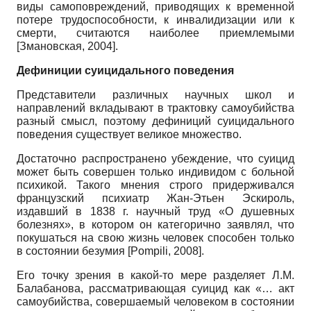
виды самоповреждений, приводящих к временной
потере трудоспособности, к инвалидизации или к
смерти, считаются наиболее приемлемыми
[
Змановская, 2004
]
.
Дефиниции суицидального поведения
Представители различных научных школ и
направлений вкладывают в трактовку самоубийства
разный смысл, поэтому дефиниций суицидального
поведения существует великое множество.
Достаточно распространено убеждение, что суицид
может быть совершен только индивидом с больной
психикой. Такого мнения строго придерживался
французский психиатр Жан-Этьен Эскироль,
издавший в 1838 г. научный труд «О душевных
болезнях», в котором он категорично заявлял, что
покушаться на свою жизнь человек способен только
в состоянии безумия
[
Pompili, 2008
]
.
Его точку зрения в какой-то мере разделяет Л.М.
Балабанова, рассматривающая суицид как «… акт
самоубийства, совершаемый человеком в состоянии