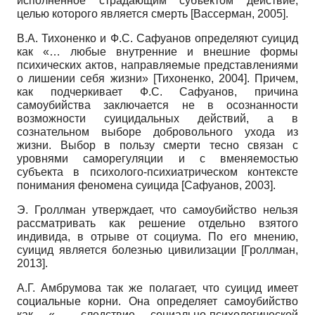
исполненное страдающим субъектом действие,
целью которого является смерть
[
Вассерман, 2005
]
.
В.А. Тихоненко и Ф.С. Сафуанов определяют суицид
как «… любые внутренние и внешние формы
психических актов, направляемые представлениями
о лишении себя жизни»
[
Тихоненко, 2004
]
. Причем,
как подчеркивает Ф.С. Сафуанов, причина
самоубийства заключается не в осознанности
возможности суицидальных действий, а в
сознательном выборе добровольного ухода из
жизни. Выбор в пользу смерти тесно связан с
уровнями саморегуляции и с вменяемостью
субъекта в психолого-психиатрическом контексте
понимания феномена суицида
[
Сафуанов, 2003
]
.
Э. Гроллман утверждает, что самоубийство нельзя
рассматривать как решение отдельно взятого
индивида, в отрыве от социума. По его мнению,
суицид является болезнью цивилизации
[
Гроллман,
2013
]
.
А.Г. Амбрумова так же полагает, что суицид имеет
социальные корни. Она определяет самоубийство
как «… следствие социально-психологической