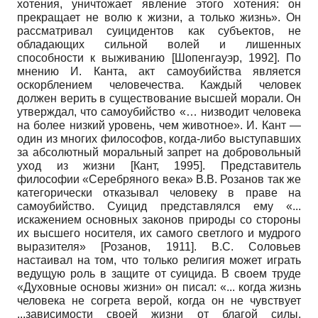
хотения, уничтожает явление этого хотения: он
прекращает не волю к жизни, а только жизнь». Он
рассматривал суицидентов как субъектов, не
обладающих сильной волей и лишенных
способности к выживанию
[
Шопенгауэр, 1992
]
. По
мнению И. Канта, акт самоубийства является
оскорблением человечества. Каждый человек
должен верить в существование высшей морали. Он
утверждал, что самоубийство «… низводит человека
на более низкий уровень, чем животное». И. Кант —
один из многих философов, когда-либо выступавших
за абсолютный моральный запрет на добровольный
уход из жизни
[
Кант, 1995
]
. Представитель
философии «Серебряного века» В.В. Розанов так же
категорически отказывал человеку в праве на
самоубийство. Суицид представлялся ему «...
искажением основных законов природы со стороны
их высшего носителя, их самого светлого и мудрого
выразителя»
[
Розанов, 1911
]
. В.С. Соловьев
настаивал на том, что только религия может играть
ведущую роль в защите от суицида. В своем труде
«Духовные основы жизни» он писал: «... когда жизнь
человека не согрета верой, когда он не чувствует
...зависимости своей жизни от благой силы,