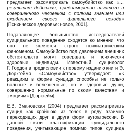
предлагает рассматривать самоубийство как
«…
результат действия, преднамеренно начатого и
совершенного человеком с полным знанием или
ожиданием своего фатального исхода»
[
Психическое здоровье: новое, 2001
]
.
Подавляющее большинство исследователей
суицидального поведения сходятся во мнении, что
оно не является строго психиатрическим
феноменом. Самоубийство под давлением внешних
обстоятельств могут совершать и психически
здоровые индивиды. Известный суицидолог
Г. Гордон в предисловии к первому изданию книги Э.
Дюркгейма «Самоубийство» утверждает: «К
реакциям в форме суицида способны не только
больные и болезненные, но и здоровые души,
совершенно нормальные по своим качествам и
эмоциям»
[
Дюркгейм
]
.
Е.В. Змановская (2004) предлагает рассматривать
суицид как крайнюю из точек в ряду взаимно
переходящих друг в друга форм аутоагрессии. В
данной связи классификации суицидального
поведения, учитывающие помимо типов суицида