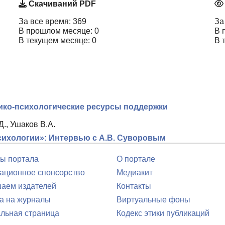
Скачиваний PDF
За все время: 369
За
В прошлом месяце: 0
В 
В текущем месяце: 0
В 
ико-психологические ресурсы поддержки
Д., Ушаков В.А.
сихологии»: Интервью с А.В. Суворовым
ы портала
О портале
ционное спонсорство
Медиакит
аем издателей
Контакты
а на журналы
Виртуальные фоны
льная страница
Кодекс этики публикаций