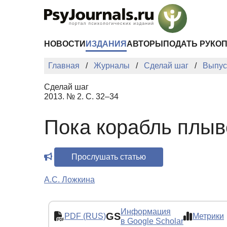
Перейти к основному содержанию
НОВОСТИ
ИЗДАНИЯ
АВТОРЫ
ПОДАТЬ РУКО
Главная
Журналы
Сделай шаг
Выпус
Сделай шаг
2013. № 2. С. 32–34
Пока корабль плыв
Прослушать статью
А.С. Ложкина
Информация
GS
PDF (RUS)
Метрики
в Google Scholar