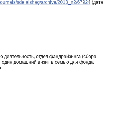
u/journals/sdelaishag/archive/2013_n2/67924
(дата
ю деятельность, отдел фандрайзинга (сбора
р, один домашний визит в семью для фонда
.