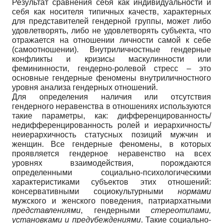
Результат сравнения себя как индивидуальности и
себя как носителя типичных качеств, характерных
для представителей гендерной группы, может либо
удовлетворять, либо не удовлетворять субъекта, что
отражается на отношении личности самой к себе
(самоотношении). Внутриличностные гендерные
конфликты и кризисы маскулинности или
фемининности, гендерно-ролевой стресс – это
основные гендерные феномены внутриличностного
уровня анализа гендерных отношений.
Для определения наличия или отсутствия
гендерного неравенства в отношениях используются
такие параметры, как: дифференцированность/
недифференцированность ролей и иерархичность/
неиерархичность статусных позиций мужчин и
женщин. Все гендерные феномены, в которых
проявляется гендерное неравенство на всех
уровнях взаимодействия, порождаются
определенными социально-психологическими
характеристиками субъектов этих отношений:
консервативными социокультурными
нормами
мужского и женского поведения, патриархатными
представлениями
, гендерными
стереотипами,
установками и предубеждениями
. Такие социально-