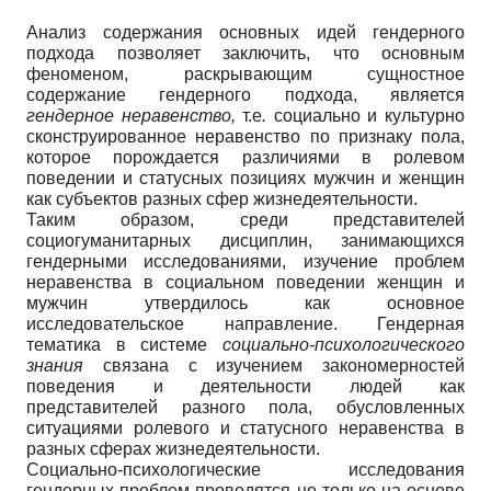
Анализ содержания основных идей гендерного
подхода позволяет заключить, что основным
феноменом, раскрывающим сущностное
содержание гендерного подхода, является
ге
ндерное неравенство,
т.е
.
социально и культурно
сконструированное неравенство по признаку пола,
которое порождается различиями в ролевом
поведении и статусных позициях мужчин и женщин
как субъектов разных сфер жизнедеятельности.
Таким образом, среди представителей
социогуманитарных дисциплин, занимающихся
гендерными исследованиями, изучение проблем
неравенства в социальном поведении женщин и
мужчин утвердилось как основное
исследовательское направление. Гендерная
тематика в системе
социально-психологического
знания
связана с изучением закономерностей
поведения и деятельности людей как
представителей разного пола, обусловленных
ситуациями ролевого и статусного неравенства в
разных сферах жизнедеятельности.
Социально-психологические исследования
гендерных проблем проводятся не только на основе