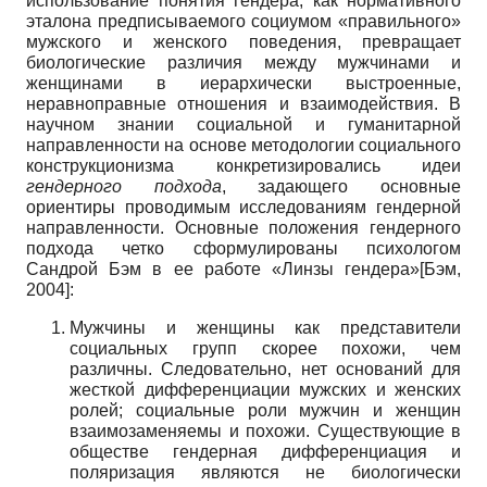
использование понятия гендера, как нормативного
эталона предписываемого социумом «правильного»
мужского и женского поведения, превращает
биологические различия между мужчинами и
женщинами в иерархически выстроенные,
неравноправные отношения и взаимодействия. В
научном знании социальной и гуманитарной
направленности на основе методологии социального
конструкционизма конкретизировались идеи
гендерного подхода
, задающего основные
ориентиры проводимым исследованиям гендерной
направленности. Основные положения гендерного
подхода четко сформулированы психологом
Сандрой Бэм в ее работе «Линзы гендера»
[
Бэм,
2004
]
:
Мужчины и женщины как представители
социальных групп скорее похожи, чем
различны. Следовательно, нет оснований для
жесткой дифференциации мужских и женских
ролей; социальные роли мужчин и женщин
взаимозаменяемы и похожи. Существующие в
обществе гендерная дифференциация и
поляризация являются не биологически