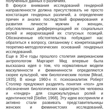
полученных данных о различиях.
В фокусе внимания исследований гендерной
направленности должна присутствовать не просто
констатация гендерных различий, а определение
причин и анализ последствий формирования и
развития личности мужчин и женщин,
обусловленных дифференциацией их социальных
ролей и иерархизацией их статусных позиций.
Обозначенные обстоятельства побуждают нас
обратиться к вопросу, связанному с конкретизацией
теоретико-методологических оснований гендерных
исследований.
Еще в 30-е годы прошлого столетия американским
антропологом Маргарет Мид впервые была
высказана идея о том, что нормативные модели
маскулинности и фемининности определяются
скорее культурой, чем биологическим полом
[
Mead,
1935
]
. В конце 1960-х гг. психоаналитик Роберт
Столлер предложил разделять понятия «пол» для
обозначения биологических характеристик человека
и «гендер» для социокультурных ролей и
идентичностей
[
Stoller, 1968
]
. Эту идею восприняли и
активно стали развивать представительницы
женских и феминистских исследований,