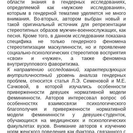
области знания в гендерных исследованиях,
определяемой как «мужские исследования»,
которым в гендерной тематике уделяется не много
внимания. Во-вторых, автором выбран новый и
такой оригинальный источник для репрезентации
стереотипных образов мужчин-военнослужащих, как
песня. Кроме того, в данном исследовании показана
специфика не только гендерного феномена
стереотипизации маскулинности, но и проявление
социально-психологических стереотипов восприятия
«свои» и «чужие», а также феномена
внутригруппового фаворитизма.
К направлению исследований, характеризующих
внутриличностный уровень анализа
гендерных
проблем
,
относится статья Л.Э. Семеновой и М.Е.
Сачковой, в которой изучались особенности
приверженности девушек нормативной модели
фемининности. Авторов интересовал вопрос об
особенностях взаимосвязи психологического
благополучия и приверженности нормативной
модели фемининности у девушек-студенток,
обучающихся на медицинских и психологических
факультетах вузов. Внимание авторов к изучению
норм женского поведения как фактора, связанного с