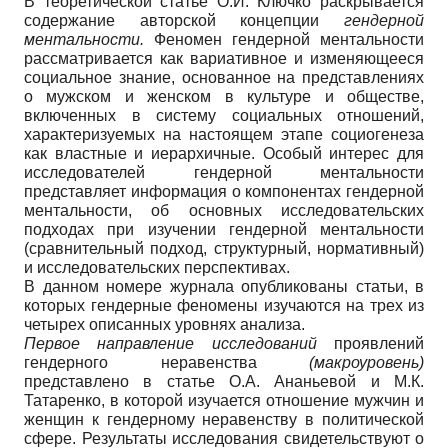
В теоретической статье О.И. Ключко раскрывается
содержание авторской концепции
гендерной
ментальности.
Феномен гендерной ментальности
рассматривается как вариативное и изменяющееся
социальное знание, основанное на представлениях
о мужском и женском в культуре и обществе,
включенных в систему социальных отношений,
характеризуемых на настоящем этапе социогенеза
как властные и иерархичные. Особый интерес для
исследователей гендерной ментальности
представляет информация о компонентах гендерной
ментальности, об основных исследовательских
подходах при изучении гендерной ментальности
(сравнительный подход, структурный, нормативный)
и исследовательских перспективах.
В данном номере журнала опубликованы статьи, в
которых гендерные феномены изучаются на трех из
четырех описанных уровнях анализа.
Первое направление исследований
проявлений
гендерного неравенства
(макроуровень)
представлено в статье О.А. Ананьевой и М.К.
Татаренко, в которой изучается отношение мужчин и
женщин к гендерному неравенству в политической
сфере. Результаты исследования свидетельствуют о