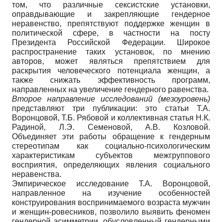
том, что различные сексистские установки,
оправдывающие и закрепляющие гендерное
неравенство, препятствуют поддержке женщин в
политической сфере, в частности на посту
Президента Российской Федерации. Широкое
распространение таких установок, по мнению
авторов, может являться препятствием для
раскрытия человеческого потенциала женщин, а
также снижать эффективность программ,
направленных на увеличение гендерного равенства.
Второе направление исследований (мезоуровень)
представляют три публикации: это статьи Т.А.
Воронцовой, Т.Б. Рябовой и коллективная статья Н.К.
Радиной, Л.Э. Семеновой, А.В. Козловой.
Объединяет эти работы обращение к гендерным
стереотипам как социально-психологическим
характеристикам субъектов межгруппового
восприятия, определяющих явления социального
неравенства.
Эмпирическое исследование Т.А. Воронцовой,
направленное на изучение особенностей
конструирования воспринимаемого возраста мужчин
и женщин-ровесников, позволило выявить феномен
гендерной асимметрии, обусловленный гендерными