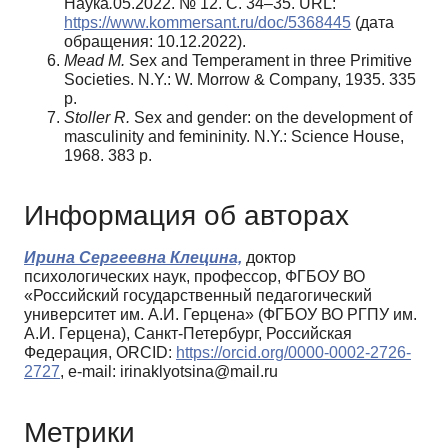
Наука
.
05.2022. № 12. С. 34–35. URL:
https://www.kommersant.ru/doc/5368445
(дата
обращения: 10.12.2022).
Mead M.
Sex and Temperament in three Primitive
Societies. N.Y.: W. Morrow & Company, 1935. 335
p.
Stoller R.
Sex and gender: on the development of
masculinity and femininity. N.Y.: Science House,
1968. 383 p.
Информация об авторах
Ирина Сергеевна Клецина,
доктор
психологических наук, профессор, ФГБОУ ВО
«Российский государственный педагогический
университет им. А.И. Герцена» (ФГБОУ ВО РГПУ им.
А.И. Герцена), Санкт-Петербург, Российская
Федерация, ORCID:
https://orcid.org/0000-0002-2726-
2727
, e-mail: irinaklyotsina@mail.ru
Метрики