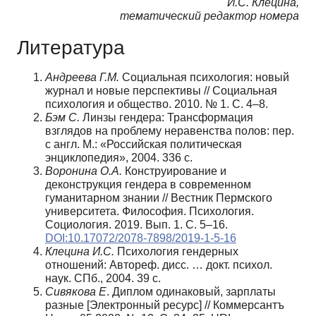
И.С. Клецина,
тематический редактор номера
Литература
Андреева Г.М.
Социальная психология: новый
журнал и новые перспективы // Социальная
психология и общество. 2010. № 1. С. 4–8.
Бэм С.
Линзы гендера: Трансформация
взглядов на проблему неравенства полов: пер.
с англ. М.: «Российская политическая
энциклопедия», 2004. 336 с.
Воронина О.А.
Конструирование и
деконструкция гендера в современном
гуманитарном знании // Вестник Пермского
университета. Философия. Психология.
Социология. 2019. Вып. 1. С. 5–16.
DOI:10.17072/2078-7898/2019-1-5-16
Клецина И.С.
Психология гендерных
отношений: Автореф. дисс. … докт. психол.
наук. СПб., 2004. 39 с.
Сивякова Е
. Диплом одинаковый, зарплаты
разные [Электронный ресурс] // Коммерсантъ