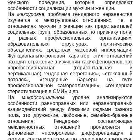
женского поведения, которые определяют
особенности социализации мужчин и женщин.
На
мезоуровне
проблема гендерного неравенства
изучается в межгрупповых отношениях, т.е. в
отношениях мужчин и женщин как представителей
социальных групп, образованных по признаку пола,
в разных профессиональных организациях,
образовательных структурах, политических
объединениях, средствах массовой информации.
Функционально-ролевой характер этих отношений
находит отражение в изучении таких феноменов, как
«профессиональная (горизонтальная и
вертикальная) гендерная сегрегация», «стеклянный
потолок», «гендерные барьеры на пути
профессиональной самореализации», «гендерная
стереотипизация в СМИ» и др.
На
микросоциальном
уровне анализируются
особенности равноправных или неравноправных
взаимодействий между близкими людьми разного
пола, это дружеские, любовные, семейно-брачные
отношения. Гендерная составляющая
межличностных отношений проявляется в
феноменах: «полоролевая дифференциация в
семье», «насилие в семье по гендерному признаку»,