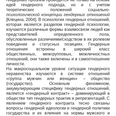
идей гендерного подхода, но и с учетом
теоретических положений с
оциально-
психологической концепции гендерных отношений
[
Клецина, 2004
]
. В психологии гендерных отношений,
которая является разделом гендерной психологии,
изучаются различные формы взаимосвязи людей как
представителей определенного пола,
обусловленные различиями/сходством в их ролевом
поведении и статусных позициях. Гендерные
отношения встроены в широкий класс
общественных, межгрупповых, межличностных
отношений, они также включены и в самоотношение
личности.
На
макросоциальном
уровне ситуации гендерного
неравенства изучаются в системе отношений
«группа мужчин или женщин» – общество
(государство). Основным феноменом,
аккумулирующим специфику гендерных отношений,
является «гендерный контракт» – доминирующий в
обществе тип гендерных практик и репрезентаций. С
явлением гендерного контракта тесно связаны
вопросы гендерной идеологии и гендерной политики
государства и их влияния на нормы мужского и