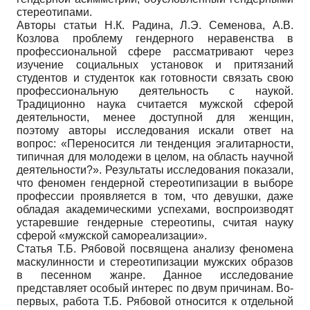
стереотипами.
Авторы статьи Н.К. Радина, Л.Э. Семенова, А.В.
Козлова проблему гендерного неравенства в
профессиональной сфере рассматривают через
изучение социальных установок и притязаний
студентов и студенток как готовности связать свою
профессиональную деятельность с наукой.
Традиционно наука считается мужской сферой
деятельности, менее доступной для женщин,
поэтому авторы исследования искали ответ на
вопрос: «Переносится ли тенденция эгалитарности,
типичная для молодежи в целом, на область научной
деятельности?». Результаты исследования показали,
что феномен гендерной стереотипизации в выборе
профессии проявляется в том, что девушки, даже
обладая академическими успехами, воспроизводят
устаревшие гендерные стереотипы, считая науку
сферой «мужской самореализации».
Статья Т.Б. Рябовой посвящена анализу феномена
маскулинности и стереотипизации мужских образов
в песенном жанре. Данное исследование
представляет особый интерес по двум причинам. Во-
первых, работа Т.Б. Рябовой относится к отдельной