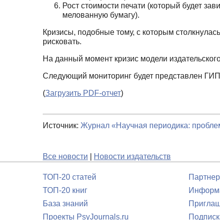
Рост стоимости печати (который будет за
мелованную бумагу).
Кризисы, подобные тому, с которым столкнулас
рисковать.
На данный момент кризис модели издательского
Следующий мониторинг будет представлен ГИПП
(
Загрузить PDF-отчет
)
Источник:
Журнал «Научная периодика: пробл
Все новости
|
Новости издательств
ТОП-20 статей
Партнер
ТОП-20 книг
Информа
База знаний
Приглаш
Проекты PsyJournals.ru
Подписк