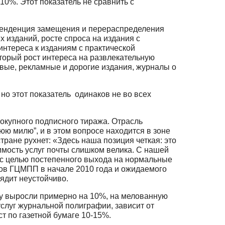
10%. Этот показатель не сравнить с
тенденция замещения и перераспределения
 изданий, росте спроса на издания с
нтереса к изданиям с практической
оторый рост интереса на развлекательную
евые, рекламные и дорогие издания, журналы о
но этот показатель одинаков не во всех
окупного подписного тиража. Отрасль
ю милю”, и в этом вопросе находится в зоне
тране рухнет: «Здесь наша позиция четкая: это
имость услуг почты слишком велика. С нашей
 с целью постепенного выхода на нормальные
фов ГЦМПП в начале 2010 года и ожидаемого
ядит неустойчиво.
агу выросли примерно на 10%, на мелованную
услуг журнальной полиграфии, зависит от
 по газетной бумаге 10-15%.