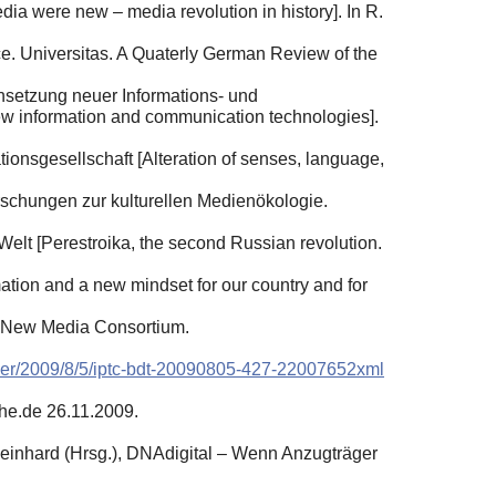
ia were new – media revolution in history]. In R.
ce. Universitas. A Quaterly German Review of the
chsetzung neuer Informations- und
new information and communication technologies].
onsgesellschaft [Alteration of senses, language,
rschungen zur kulturellen Medienӧkologie.
Welt [Perestroika, the second Russian revolution.
tion and a new mindset for our country and for
he New Media Consortium.
cker/2009/8/5/iptc-bdt-20090805-427-22007652xml
he.de 26.11.2009.
Reinhard (Hrsg.), DNAdigital – Wenn Anzugträger