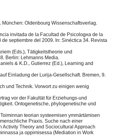
te. München: Oldenbourg Wissenschaftsverlag.
encia invitada de la Facultad de Psicologнa de la
e septiembre del 2009. In: Sinéctica 34. Revista
.
riem (Eds.), Tätigkeitstheorie und
18. Berlin: Lehmanns Media.
aniels & K.D., Gutierrez (Ed.), Learning and
auf Einladung der Lurija-Gesellschaft. Bremen, 9.
ch und Technik. Vorwort zu einigen wenig
rtrag vor der Fakultät für Erziehungs-und
tigkeit. Ontogenetische, phylogenetische und
sä. Toiminnan teorian systeemisen ymmärtämisen
 menschliche Praxis. Suche nach einer
n Activity Theory and Sociocultural Approach
iminnassa ja oppimisessa (Mediation in Work