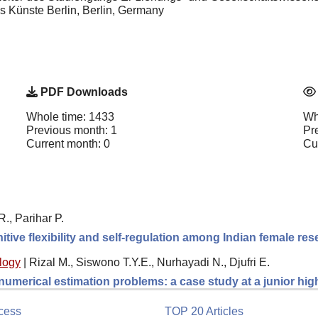
des Künste Berlin, Berlin, Germany
PDF Downloads
Whole time: 1433
Wh
Previous month: 1
Pr
Current month: 0
Cu
., Parihar P.
itive flexibility and self-regulation among Indian female re
logy
|
Rizal M., Siswono T.Y.E., Nurhayadi N., Djufri E.
 numerical estimation problems: a case study at a junior hi
cess
TOP 20 Articles