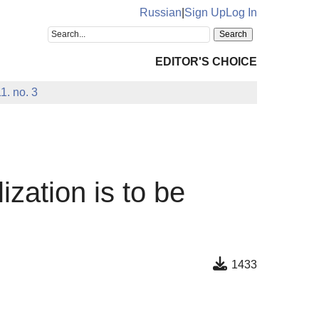
Russian
|
Sign Up
Log In
EDITOR'S CHOICE
1. no. 3
zation is to be
1433