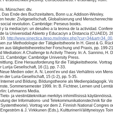
ls. Münschen: dtv.
. Das Ende des Buchzeitalters, Bonn u.a: Addison-Wesley.
en heute: Zivilgesellschaft, Globalisierung und Menschenrech
social revolution. Cambridge: Perseus books.
 y la mediaciуn: un desafнo a la teorнa de la actividad. Confer
 la Universidad Abierto y Educaciуn a Distancia (CUAED). 28 d
010.
http://www.sinectica.iteso.mx/index.php?cur=34&art=34_00
en zur Methodologie der Tätigkeitstheorie In H. Giest & G. Rück
en aus tätigkeitstheoretischer Forschung und Praxis, pp. 199-2
 Mediation: A Challenge to Activity Theory. In: A. Sannino, H. D
 111. Cambridge: Cambridge University Press.
tlung. Eine Herausforderung für die Tätigkeitstheorie. Vortrag 
 Lurija Gesellschaft, 16 (1), pp. 7-33.
 Neue Medien oder: A. N. Leont’ev und das Verhältnis von Mens
n der Luria-Gesellschaft, 15 (1-2), pp. 5-35.
: Internet und Bildung. Bildungstheorie als Medienpädagogik. Vo
nste, Sommersemester 1999. In: B. Fichtner, Lernen und Lerntä
erlin: Lehmanns Media.
ieto- ja viestintätekniikan merkitys inhimillisissä käytännӧis
tung der Informations- und Telekommunikationstechnik für die
d Systemtheorie). Vortrag vor dem 2. Finnish National Congres o
. Engestrӧm & J. Virkkunen (Eds.), KultturinenVälittyneisyys To