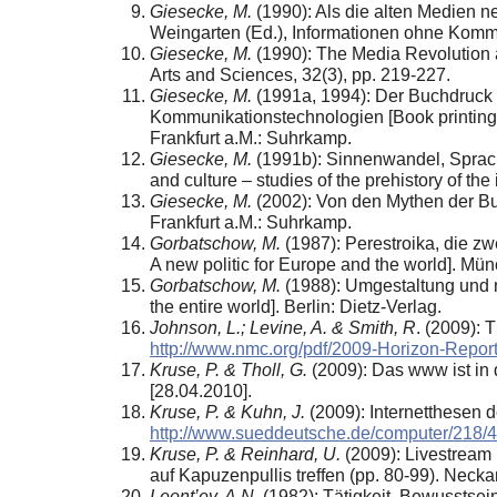
Giesecke, M.
(1990): Als die alten Medien n
Weingarten (Ed.), Informationen ohne Kommun
Giesecke, M.
(1990): The Media Revolution a
Arts and Sciences, 32(3), pp. 219-227.
Giesecke, M.
(1991a, 1994): Der Buchdruck i
Kommunikationstechnologien [Book printing i
Frankfurt a.M.: Suhrkamp.
Giesecke, M.
(1991b): Sinnenwandel, Sprachw
and culture – studies of the prehistory of the
Giesecke, M.
(2002): Von den Mythen der Buc
Frankfurt a.M.: Suhrkamp.
Gorbatschow, M.
(1987): Perestroika, die zw
A new politic for Europe and the world]. M
Gorbatschow, M.
(1988): Umgestaltung und n
the entire world]. Berlin: Dietz-Verlag.
Johnson, L.; Levine, A. & Smith, R
. (2009): 
http://www.nmc.org/pdf/2009-Horizon-Report
Kruse, P. & Tholl, G.
(2009): Das www ist in 
[28.04.2010].
Kruse, P. & Kuhn, J.
(2009): Internetthesen 
http://www.sueddeutsche.de/computer/218/4
Kruse, P. & Reinhard, U.
(2009): Livestream 
auf Kapuzenpullis treffen (pp. 80-99). Neck
Leont’ev, A.N.
(1982): Tätigkeit. Bewusstsein