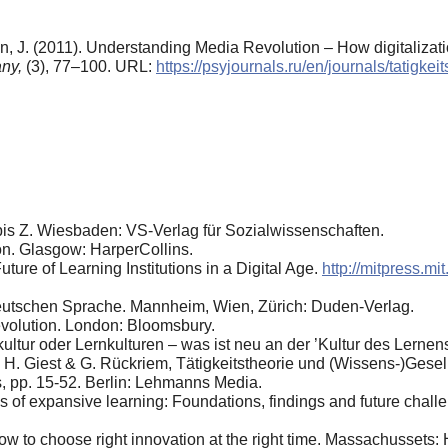
n, J. (2011). Understanding Media Revolution – How digitalizati
any,
(3), 77–100. URL:
https://psyjournals.ru/en/journals/tatigk
is Z. Wiesbaden: VS-Verlag für Sozialwissenschaften.
on. Glasgow: HarperCollins.
uture of Learning Institutions in a Digital Age.
http://mitpress.m
eutschen Sprache. Mannheim, Wien, Zürich: Duden-Verlag.
evolution. London: Bloomsbury.
ultur oder Lernkulturen – was ist neu an der ’Kultur des Lerne
In H. Giest & G. Rückriem, Tätigkeitstheorie und (Wissens-)Gese
s, pp. 15-52. Berlin: Lehmanns Media.
s of expansive learning: Foundations, findings and future chal
ow to choose right innovation at the right time. Massachussets