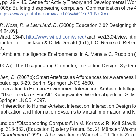
, pp. 29 – 45. Centre for Activity Theory and Developmental Wor
005): Building disappearing computers. Communication of the A
https://www.youtube.com/watch?v=WCZuVFNoXxk
P., Noss, R. & Laurillard, D.
(2008): Education 2.0? Designing th
4.04.09].
Wired, 13(4).
http://www.wired.com/wired/
archive/13.04/view.htm
ter. In T. Erickson & D. McDonald (Ed.), HCI Remixed: Reflec
s.
n Ambient Intelligence Environments. In A. Mana & C. Rudolph (E
007a): The Disappearing Computer, Interaction Design, System I
phen, D
. (2007b): Smart Artefacts as Affordances for Awareness i
uter, pp. 3-29. Berlin: Springer LNCS 4500.
teraction to Human-Environment Interaction: Ambient Intellige
ser Interfaces For All”. Kӧnigswinter. Wieder abgedr. in: St.M
: Springer LNCS, 4397.
teraction to Human-Artefact Interaction: Interaction Design f
Publication and Information Systems to Virtual Information and
d der “Disappearing Computer”. In M. Kerres & R. Keil-Slawik (
pp. 313-332. (Education Quaterly Forum, Bd. 2). Münster: Waxm
R. Grundmann
(1999): „Arbeitswelten im Wandel – Fit für die Zu