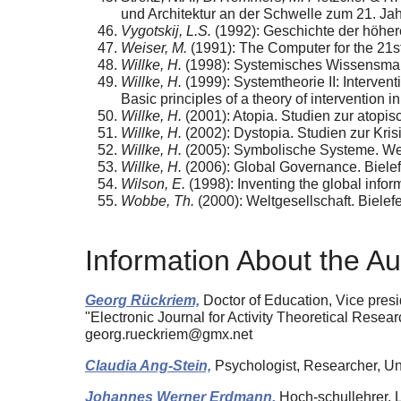
und Architektur an der Schwelle zum 21. Jahr
Vygotskij, L.S.
(1992): Geschichte der hӧher
Weiser, M.
(1991): The Computer for the 21st 
Willke, H.
(1998): Systemisches Wissensman
Willke, H.
(1999): Systemtheorie II: Interven
Basic principles of a theory of intervention i
Willke, H.
(2001): Atopia. Studien zur atopis
Willke, H.
(2002): Dystopia. Studien zur Kri
Willke, H.
(2005): Symbolische Systeme. Weil
Willke, H.
(2006): Global Governance. Bielefel
Wilson, E.
(1998): Inventing the global inform
Wobbe, Th.
(2000): Weltgesellschaft. Bielefel
Information About the Au
Georg Rückriem,
Doctor of Education, Vice presid
"Electronic Journal for Activity Theoretical Resea
georg.rueckriem@gmx.net
Claudia Ang-Stein,
Psychologist, Researcher, Univ
Johannes Werner Erdmann,
Hoch-schullehrer, L