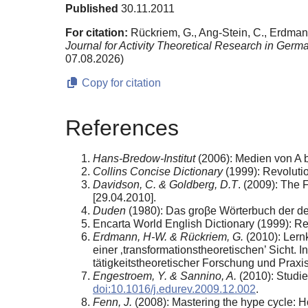
Published
30.11.2011
For citation:
Rückriem, G., Ang-Stein, C., Erdman
Journal for Activity Theoretical Research in Germ
07.08.2026)
Copy for citation
References
Hans-Bredow-Institut
(2006): Medien von A b
Collins Concise Dictionary
(1999): Revoluti
Davidson, C. & Goldberg, D.T
. (2009): The F
[29.04.2010].
Duden
(1980): Das groβe Wӧrterbuch der d
Encarta World English Dictionary (1999): R
Erdmann, H-W. & Rückriem, G.
(2010): Lernk
einer ‚transformationstheoretischen’ Sicht. 
tätigkeitstheoretischer Forschung und Praxi
Engestroem, Y. & Sannino, A.
(2010): Studie
doi:10.1016/j.edurev.2009.12.002
.
Fenn, J.
(2008): Mastering the hype cycle: H