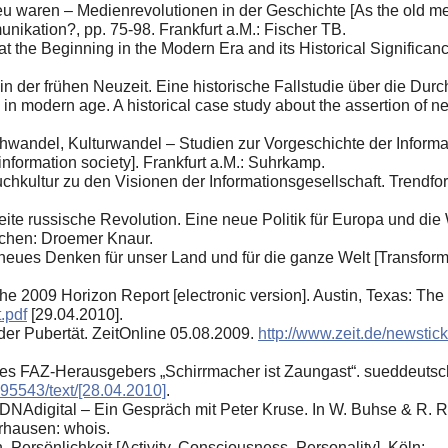
eu waren – Medienrevolutionen in der Geschichte [As the old med
ikation?, pp. 75-98. Frankfurt a.M.: Fischer TB.
t the Beginning in the Modern Era and its Historical Significan
n der frühen Neuzeit. Eine historische Fallstudie über die Dur
n modern age. A historical case study about the assertion of 
andel, Kulturwandel – Studien zur Vorgeschichte der Informati
 information society]. Frankfurt a.M.: Suhrkamp.
hkultur zu den Visionen der Informationsgesellschaft. Trendfo
eite russische Revolution. Eine neue Politik für Europa und die 
ünchen: Droemer Knaur.
eues Denken für unser Land und für die ganze Welt [Transforma
The 2009 Horizon Report [electronic version]. Austin, Texas: T
.pdf
[29.04.2010].
der Pubertät. ZeitOnline 05.08.2009.
http://www.zeit.de/newsti
des FAZ-Herausgebers „Schirrmacher ist Zaungast“. sueddeutsc
95543/text/[28.04.2010]
.
DNAdigital – Ein Gespräch mit Peter Kruse. In W. Buhse & R. 
arhausen: whois.
. Persӧnlichkeit [Activity. Consciousness. Personality]. Kӧln: