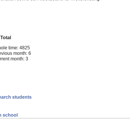
Total
ole time: 4825
evious month: 6
rrent month: 3
search students
gh school