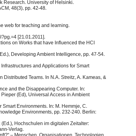
k Research. University of Helsinki.
CM, 48(3), pp. 42-48.
e web for teaching and learning.
l?pg.=4 [21.01.2011].
tions on Works that have Influenced the HCI
d.), Developing Ambient Intelligence, pp. 47-54.
nfrastructures and Applications for Smart
n Distributed Teams. In N.A. Streitz, A. Kameas, &
nce and the Disappearing Computer. In:
. Pieper (Ed), Universal Access in Ambient
or Smart Environments. In: M. Hemmje, C.
 Knowledge Environments, pp. 232-240. Berlin:
Ed.), Hochschulen im digitalen Zeitalter:
ann-Verlag.
kunft?“ – Menschen, Organisationen, Technologien