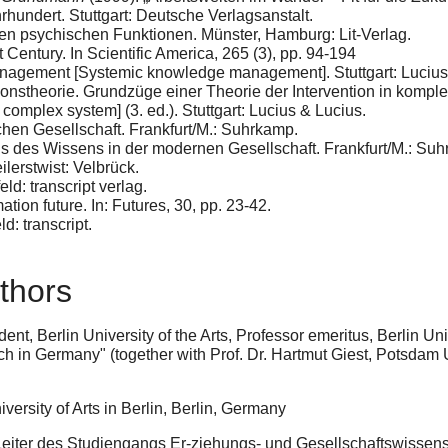
hundert. Stuttgart: Deutsche Verlagsanstalt.
en psychischen Funktionen. Münster, Hamburg: Lit-Verlag.
Century. In Scientific America, 265 (3), pp. 94-194
agement [Systemic knowledge management]. Stuttgart: Lucius
tionstheorie. Grundzüge einer Theorie der Intervention in komple
n complex system] (3. ed.). Stuttgart: Lucius & Lucius.
chen Gesellschaft. Frankfurt/M.: Suhrkamp.
sis des Wissens in der modernen Gesellschaft. Frankfurt/M.: Su
erstwist: Velbrück.
d: transcript verlag.
ation future. In: Futures, 30, pp. 23-42.
d: transcript.
thors
ent, Berlin University of the Arts, Professor emeritus, Berlin Uni
rch in Germany" (together with Prof. Dr. Hartmut Giest, Potsdam U
ersity of Arts in Berlin, Berlin, Germany
eiter des Studiengangs Er-ziehungs- und Gesellschaftswissensc