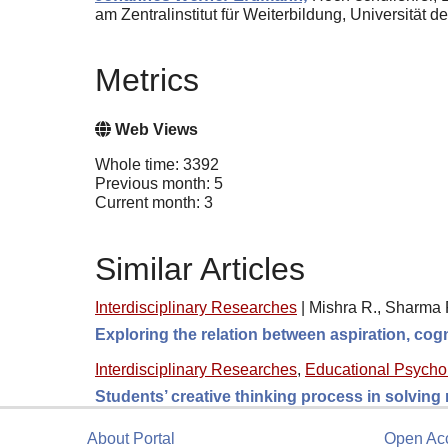
am Zentralinstitut für Weiterbildung, Universität 
Metrics
Web Views
Whole time: 3392
Previous month: 5
Current month: 3
Similar Articles
Interdisciplinary Researches
|
Mishra R., Sharma R
Exploring the relation between aspiration, cogn
Interdisciplinary Researches
,
Educational Psycho
Students’ creative thinking process in solving
About Portal
Open Ac