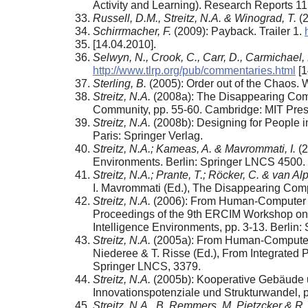
Activity and Learning). Research Reports 11
Russell, D.M., Streitz, N.A. & Winograd, T.
(2
Schirrmacher, F.
(2009): Payback. Trailer 1.
[14.04.2010].
Selwyn, N., Crook, C., Carr, D., Carmichael, 
http://www.tlrp.org/pub/commentaries.html
[1
Sterling, B.
(2005): Order out of the Chaos. 
Streitz, N.A.
(2008a): The Disappearing Compu
Community, pp. 55-60. Cambridge: MIT Pres
Streitz, N.A.
(2008b): Designing for People i
Paris: Springer Verlag.
Streitz, N.A.; Kameas, A. & Mavrommati, I.
(2
Environments. Berlin: Springer LNCS 4500.
Streitz, N.A.; Prante, T.; R
ӧ
cker, C. & van Al
I. Mavrommati (Ed.), The Disappearing Comp
Streitz, N.A.
(2006): From Human-Computer In
Proceedings of the 9th ERCIM Workshop on “U
Intelligence Environments, pp. 3-13. Berlin
Streitz, N.A.
(2005a): From Human-Computer In
Niederee & T. Risse (Ed.), From Integrated 
Springer LNCS, 3379.
Streitz, N.A.
(2005b): Kooperative Gebäude un
Innovationspotenziale und Strukturwandel, 
Streitz, N.A., B. Remmers, M. Pietzcker & 