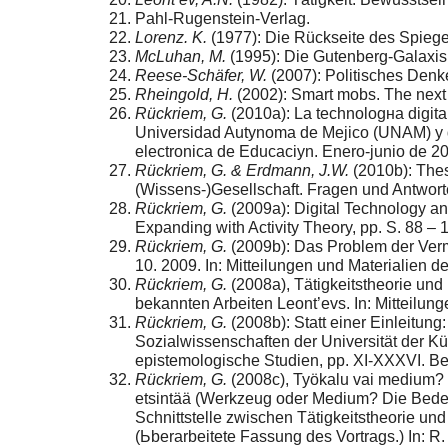
Pahl-Rugenstein-Verlag.
Lorenz. K.
(1977): Die Rückseite des Spiege
McLuhan, M.
(1995): Die Gutenberg-Galaxis
Reese-Schäfer, W.
(2007): Politisches Denk
Rheingold, H.
(2002): Smart mobs. The next 
Rückriem, G.
(2010a): La technologнa digital
Universidad Autуnoma de Mejico (UNAM) y de
electronica de Educaciуn. Enero-junio de 2
Rückriem, G. & Erdmann, J.W.
(2010b): Thes
(Wissens-)Gesellschaft. Fragen und Antwort
Rückriem, G.
(2009a): Digital Technology and
Expanding with Activity Theory, pp. S. 88 –
Rückriem, G.
(2009b): Das Problem der Vermit
10. 2009. In: Mitteilungen und Materialien der
Rückriem, G.
(2008a), Tätigkeitstheorie und
bekannten Arbeiten Leont’evs. In: Mitteilunge
Rückriem, G.
(2008b): Statt einer Einleitung
Sozialwissenschaften der Universität der Kü
epistemologische Studien, pp. XI-XXXVI. B
Rückriem, G.
(2008c), Tyӧkalu vai medium? T
etsintää (Werkzeug oder Medium? Die Bedeu
Schnittstelle zwischen Tätigkeitstheorie un
(Ьberarbeitete Fassung des Vortrags.) In: R