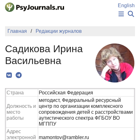
Перейти к основному содержанию
English
НОВОСТИ
Главная
Редакции журналов
ИЗДАНИЯ
АВТОРЫ
Садикова Ирина
ПОДАТЬ РУКОПИСЬ
БАЗА ЗНАНИЙ
Васильевна
КЛЮЧЕВЫЕ СЛОВА
Регистрация
Вход
Страна
Российская Федерация
методист, Федеральный ресурсный
Должность и
центр по организации комплексного
место
сопровождения детей с расстройствами
работы
аутистического спектра ФГБОУ ВО
МГППУ
Адрес
электронной
mamontov@rambler.ru