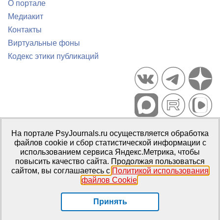
О портале
Медиакит
Контакты
Виртуальные фоны
Кодекс этики публикаций
Портал психологических изданий PsyJournals.ru, 2007–2026
На портале PsyJournals.ru осуществляется обработка
Правила использования материалов
файлов cookie и сбор статистической информации с
Свидетельство регистрации СМИ
Эл № ФС77-66447 от 14 июля
использованием сервиса Яндекс.Метрика, чтобы
2016 г.
повысить качество сайта. Продолжая пользоваться
сайтом, вы соглашаетесь с
Политикой использования
Издатель:
ФГБОУ ВО МГППУ
файлов Cookie
.
Репозиторий открытого доступа
Принять