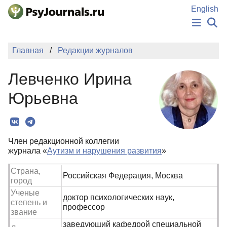
Перейти к основному содержанию
English
НОВОСТИ
Главная
Редакции журналов
ИЗДАНИЯ
АВТОРЫ
Левченко Ирина
ПОДАТЬ РУКОПИСЬ
БАЗА ЗНАНИЙ
Юрьевна
КЛЮЧЕВЫЕ СЛОВА
Регистрация
Вход
Член редакционной коллегии
журнала «
Аутизм и нарушения развития
»
Страна,
Российская Федерация, Москва
город
Ученые
доктор психологических наук,
степень и
профессор
звание
заведующий кафедрой специальной