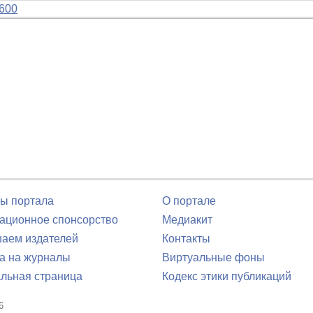
600
ы портала
О портале
ционное спонсорство
Медиакит
аем издателей
Контакты
а на журналы
Виртуальные фоны
льная страница
Кодекс этики публикаций
6