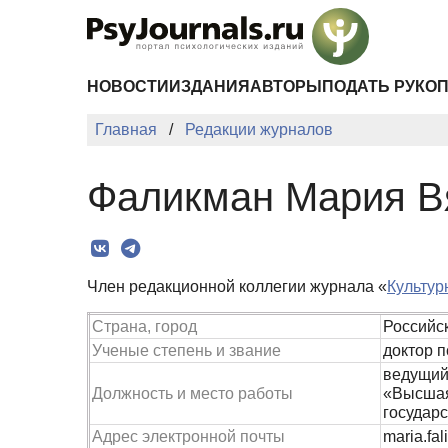
Перейти к основному содержанию
НОВОСТИ
ИЗДАНИЯ
АВТОРЫ
ПОДАТЬ РУКО
Главная
Редакции журналов
Фаликман Мария В
Член редакционной коллегии журнала «
Культур
Страна, город
Российс
Ученые степень и звание
доктор п
ведущий
Должность и место работы
«Высшая
государ
Адрес электронной почты
maria.fa