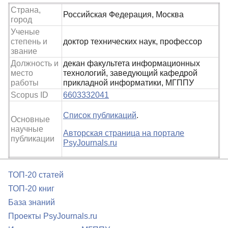
Страна,
Российская Федерация, Москва
город
Ученые
степень и
доктор технических наук, профессор
звание
Должность и
декан факультета информационных
место
технологий, заведующий кафедрой
работы
прикладной информатики, МГППУ
Scopus ID
6603332041
Список публикаций
.
Основные
научные
Авторская страница на портале
публикации
PsyJournals.ru
ТОП-20 статей
ТОП-20 книг
База знаний
Проекты PsyJournals.ru