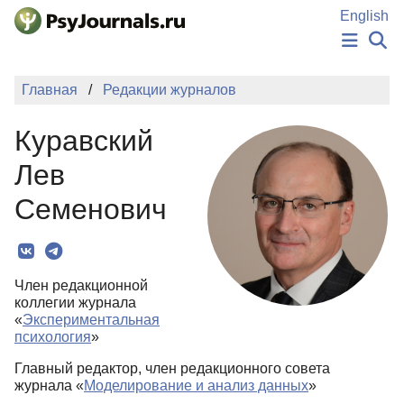
Перейти к основному содержанию
English
НОВОСТИ
Главная
Редакции журналов
ИЗДАНИЯ
АВТОРЫ
Куравский
ПОДАТЬ РУКОПИСЬ
БАЗА ЗНАНИЙ
Лев
КЛЮЧЕВЫЕ СЛОВА
Семенович
Регистрация
Вход
Член редакционной
коллегии журнала
«
Экспериментальная
психология
»
Главный редактор, член редакционного совета
журнала «
Моделирование и анализ данных
»