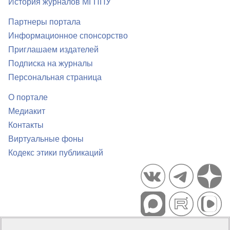
История журналов МГППУ
Партнеры портала
Информационное спонсорство
Приглашаем издателей
Подписка на журналы
Персональная страница
О портале
Медиакит
Контакты
Виртуальные фоны
Кодекс этики публикаций
Портал психологических изданий PsyJournals.ru, 2007–2026