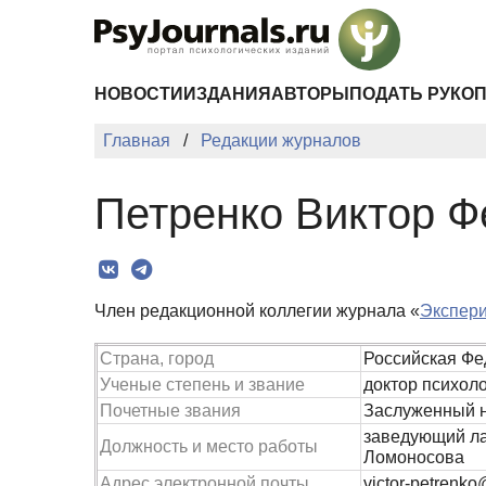
Перейти к основному содержанию
НОВОСТИ
ИЗДАНИЯ
АВТОРЫ
ПОДАТЬ РУКО
Главная
Редакции журналов
Петренко Виктор Ф
Член редакционной коллегии журнала «
Экспери
Страна, город
Российская Фе
Ученые степень и звание
доктор психол
Почетные звания
Заслуженный н
заведующий ла
Должность и место работы
Ломоносова
Адрес электронной почты
victor-petrenko