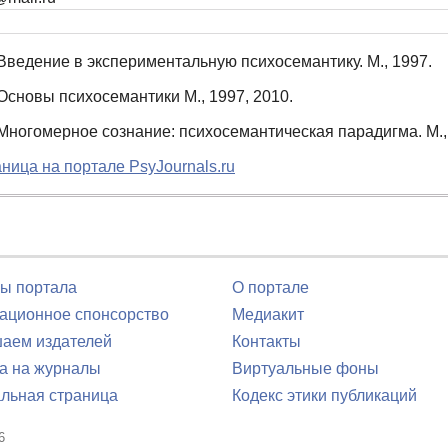
Введение в экспериментальную психосемантику. М., 1997.
Основы психосемантики М., 1997, 2010.
Многомерное сознание: психосемантическая парадигма. М., 
ница на портале PsyJournals.ru
ы портала
О портале
ционное спонсорство
Медиакит
аем издателей
Контакты
а на журналы
Виртуальные фоны
льная страница
Кодекс этики публикаций
6