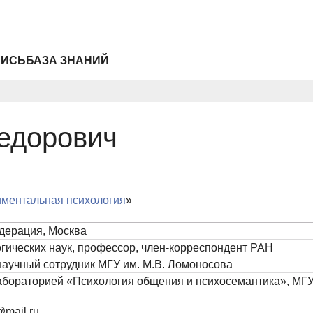
ПИСЬ
БАЗА ЗНАНИЙ
едорович
ментальная психология
»
дерация, Москва
огических наук, профессор, член-корреспондент РАН
аучный сотрудник МГУ им. М.В. Ломоносова
бораторией «Психология общения и психосемантика», МГУ 
@mail.ru