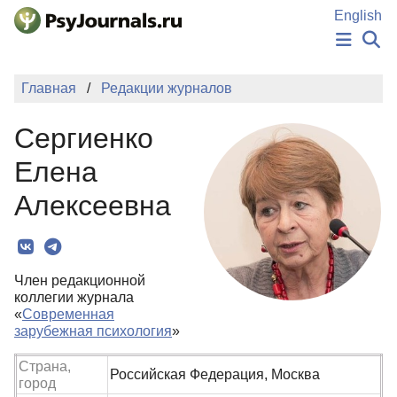
Перейти к основному содержанию
English
НОВОСТИ
Главная
Редакции журналов
ИЗДАНИЯ
АВТОРЫ
Сергиенко
ПОДАТЬ РУКОПИСЬ
БАЗА ЗНАНИЙ
Елена
КЛЮЧЕВЫЕ СЛОВА
Алексеевна
Регистрация
Вход
Член редакционной
коллегии журнала
«
Современная
зарубежная психология
»
Страна,
Российская Федерация, Москва
город