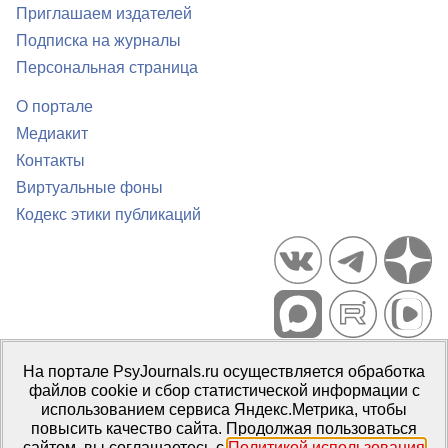
Приглашаем издателей
Подписка на журналы
Персональная страница
О портале
Медиакит
Контакты
Виртуальные фоны
Кодекс этики публикаций
Портал психологических изданий PsyJournals.ru, 2007–2026
На портале PsyJournals.ru осуществляется обработка
Правила использования материалов
файлов cookie и сбор статистической информации с
Свидетельство регистрации СМИ
Эл № ФС77-66447 от 14 июля
использованием сервиса Яндекс.Метрика, чтобы
2016 г.
повысить качество сайта. Продолжая пользоваться
сайтом, вы соглашаетесь с
Политикой использования