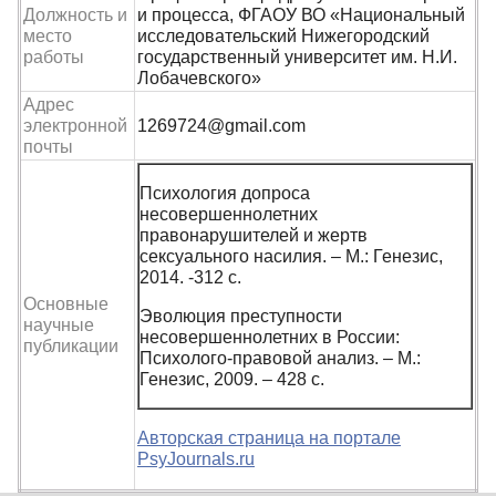
Должность и
и процесса, ФГАОУ ВО «Национальный
место
исследовательский Нижегородский
работы
государственный университет им. Н.И.
Лобачевского»
Адрес
электронной
1269724@gmail.com
почты
Психология допроса
несовершеннолетних
правонарушителей и жертв
сексуального насилия. – М.: Генезис,
2014. -312 с.
Основные
Эволюция преступности
научные
несовершеннолетних в России:
публикации
Психолого-правовой анализ. – М.:
Генезис, 2009. – 428 с.
Авторская страница на портале
PsyJournals.ru