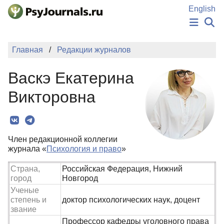
Перейти к основному содержанию
English
НОВОСТИ
Главная
Редакции журналов
ИЗДАНИЯ
АВТОРЫ
Васкэ Екатерина
ПОДАТЬ РУКОПИСЬ
БАЗА ЗНАНИЙ
Викторовна
КЛЮЧЕВЫЕ СЛОВА
Регистрация
Вход
Член редакционной коллегии
журнала «
Психология и право
»
Страна,
Российская Федерация, Нижний
город
Новгород
Ученые
степень и
доктор психологических наук, доцент
звание
Профессор кафедры уголовного права