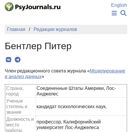
Перейти к основному содержанию
English
НОВОСТИ
Главная
Редакции журналов
ИЗДАНИЯ
АВТОРЫ
Бентлер Питер
ПОДАТЬ РУКОПИСЬ
БАЗА ЗНАНИЙ
КЛЮЧЕВЫЕ СЛОВА
Регистрация
Вход
Член редакционного совета журнала «
Моделирование
и анализ данных
»
Страна,
Соединенные Штаты Америки, Лос-
город
Анджелес
Ученые
степень и
кандидат психологических наук,
звание
Должность и
профессор, Калифорнийский
место
университет Лос-Анджелеса
работы