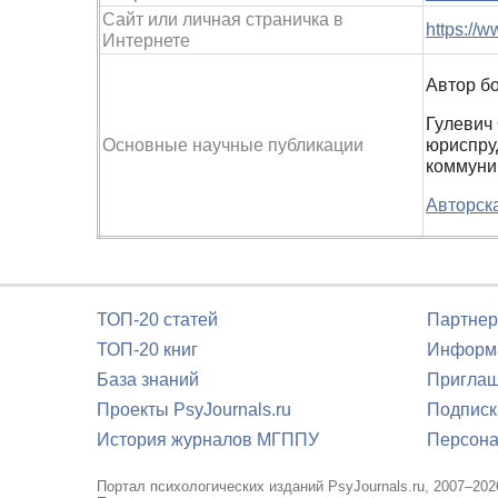
Сайт или личная страничка в
https://
Интернете
Автор бо
Гулевич 
Основные научные публикации
юриспруд
коммуник
Авторска
ТОП-20 статей
Партнер
ТОП-20 книг
Информа
База знаний
Приглаш
Проекты PsyJournals.ru
Подписк
История журналов МГППУ
Персона
Портал психологических изданий PsyJournals.ru, 2007–202