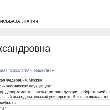
ПИСЬ
БАЗА ЗНАНИЙ
ксандровна
ная психология и общество
»
кая Федерация, Москва
сихологических наук, доцент
ор департамента психологии, заведующая лабораторией по
льный исследовательский университет Высшая школа эко
h@hse.ru
487