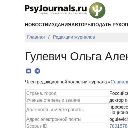
Перейти к основному содержанию
НОВОСТИ
ИЗДАНИЯ
АВТОРЫ
ПОДАТЬ РУКО
Главная
Редакции журналов
Гулевич Ольга Але
Член редакционной коллегии журнала «
Социаль
Страна, город
Российс
Ученые степень и звание
доктор п
професс
Должность и место работы
Национа
Адрес электронной почты
ogulevic
Scopus ID
7801578