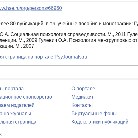
www.hse.ru/org/persons/66960
лее 80 публикаций, в т.ч. учебные пособия и монографии: Г
О.А. Социальная психология справедливости. М., 2011 Гул
енции. М., 2009 Гулевич О.А. Психология межгрупповых от
ации. М., 2007
я страница на портале PsyJournals.ru
ы портала
О портале
ционное спонсорство
Медиакит
аем издателей
Контакты
а на журналы
Виртуальные фоны
льная страница
Кодекс этики публикаций
6