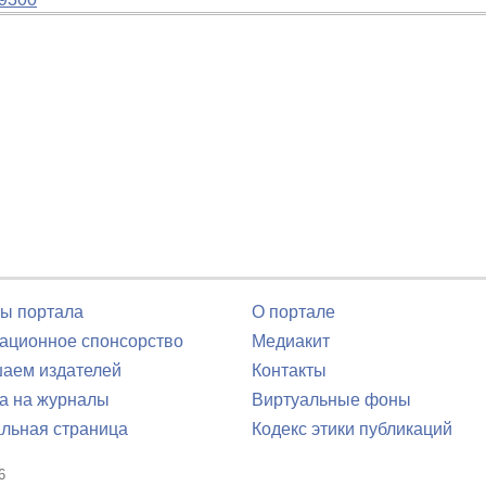
ы портала
О портале
ционное спонсорство
Медиакит
аем издателей
Контакты
а на журналы
Виртуальные фоны
льная страница
Кодекс этики публикаций
6