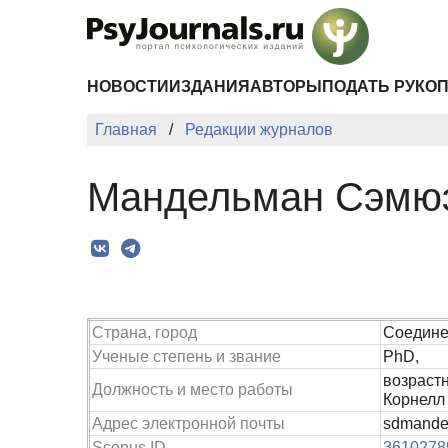
Перейти к основному содержанию
НОВОСТИ
ИЗДАНИЯ
АВТОРЫ
ПОДАТЬ РУКО
Главная
Редакции журналов
Мандельман Сэмюэ
Страна, город
Соедине
Ученые степень и звание
PhD,
возрастн
Должность и место работы
Корнелл
Адрес электронной почты
sdmande
Scopus ID
3610278