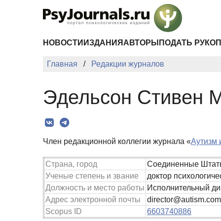
Перейти к основному содержанию
НОВОСТИ
ИЗДАНИЯ
АВТОРЫ
ПОДАТЬ РУКО
Главная
Редакции журналов
Эдельсон Стивен 
Член редакционной коллегии журнала «
Аутизм 
Страна, город
Соединенные Штаты
Ученые степень и звание
доктор психологичес
Должность и место работы
Исполнительный дир
Адрес электронной почты
director@autism.com
Scopus ID
6603740886