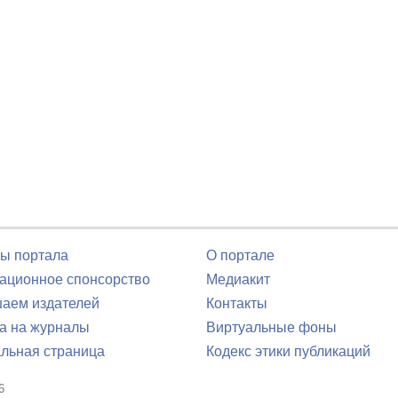
ы портала
О портале
ционное спонсорство
Медиакит
аем издателей
Контакты
а на журналы
Виртуальные фоны
льная страница
Кодекс этики публикаций
6