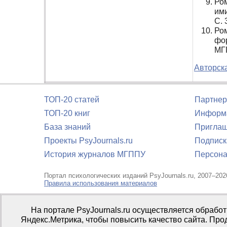
Ром
ими
С. 
Ром
фор
МГП
Авторска
ТОП-20 статей
Партнер
ТОП-20 книг
Информа
База знаний
Приглаш
Проекты PsyJournals.ru
Подписк
История журналов МГППУ
Персона
Портал психологических изданий PsyJournals.ru, 2007–202
Правила использования материалов
Свидетельство регистрации СМИ
Эл № ФС77-66447 от 14 и
На портале PsyJournals.ru осуществляется обрабо
Издатель:
ФГБОУ ВО МГППУ
Яндекс.Метрика, чтобы повысить качество сайта. Про