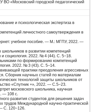
У ВО «Московский городской педагогический
ование и психологическая экспертиза в
компетенций личностного самоутверждения в
ернет: учебное пособие. — М.: МГПУ, 2022. —
ы школьников в развитии компетенций
социология. 2022. № 4 (44). С. 5−18.
кольниками по формированию компетенций
гия. 2022. № 3 (43). С. 5−14.
азвивающей практики преодоления агрессивных
я. Сборник научных статей по материалам
гических технологий защиты школьников от
ьство «Спутник +», 2022. — С.5−23.
ртрет московского школьника, научная
 — 108 с.
тного развития студентов для решения задач
х трудов Международной научно-практической
— С. 120−126.