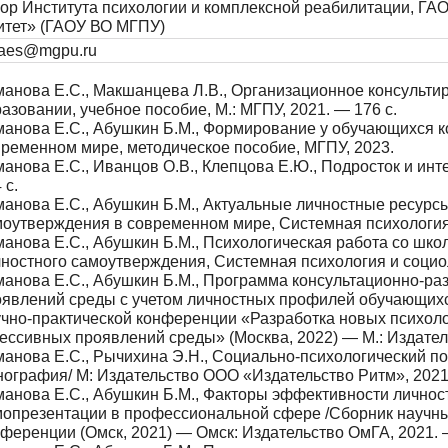
ор Института психологии и комплексной реабилитации, ГАО
итет» (ГАОУ ВО МГПУ)
aes@mgpu.ru
анова Е.С., Макшанцева Л.В., Организационное консультир
азовании, учебное пособие, М.: МГПУ, 2021. — 176 с.
анова Е.С., Абушкин Б.М., Формирование у обучающихся 
ременном мире, методическое пособие, МГПУ, 2023.
анова Е.С., Иванцов О.В., Клепцова Е.Ю., Подросток и инт
 с.
анова Е.С., Абушкин Б.М., Актуальные личностные ресурс
оутверждения в современном мире, Системная психология и 
анова Е.С., Абушкин Б.М., Психологическая работа со ш
ностного самоутверждения, Системная психология и социоло
манова Е.С., Абушкин Б.М., Программа консультационно-р
оявлений среды с учетом личностных профилей обучающихс
чно-практической конференции «Разработка новых психоло
ессивных проявлений среды» (Москва, 2022) — М.: Издател
анова Е.С., Рычихина Э.Н., Социально-психологический по
ография/ М: Издательство ООО «Издательство Ритм», 2021.
анова Е.С., Абушкин Б.М., Факторы эффективности личнос
мопрезентации в профессиональной сфере /Сборник научны
ференции (Омск, 2021) — Омск: Издательство ОмГА, 2021. 