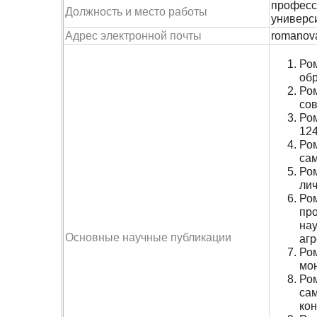
професс
Должность и место работы
универс
Адрес электронной почты
romanov
Ром
обр
Ром
сов
Ром
124
Ром
сам
Ром
лич
Ро
пр
нау
Основные научные публикации
агр
Ром
мон
Ром
са
кон