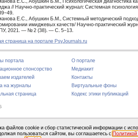
анова Е.С., Абушкин Б.М., Психологическая диагностика к
джа // Научно-практический журнал: Системная психология 
39−49.
анова Е.С., Абушкин Б.М., Системный методический подход
мировании имиджевых качеств/ Научно-практический журна
У, 2021. — № 2 (38). — С. 5−13.
я страница на портале PsyJournals.ru
ы портала
О портале
ционное спонсорство
Медиакит
аем издателей
Контакты
а на журналы
Виртуальные фоны
льная страница
Кодекс этики публикаций
6
юля 2016 г.
тка файлов cookie и сбор статистической информации с ис
должая пользоваться сайтом, вы соглашаетесь с
Политикой