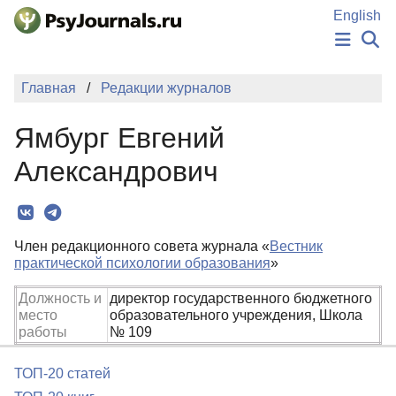
Перейти к основному содержанию
English
НОВОСТИ
Главная
Редакции журналов
ИЗДАНИЯ
АВТОРЫ
Ямбург Евгений
ПОДАТЬ РУКОПИСЬ
БАЗА ЗНАНИЙ
Александрович
КЛЮЧЕВЫЕ СЛОВА
Регистрация
Вход
Член редакционного совета журнала «
Вестник
практической психологии образования
»
Должность и
директор государственного бюджетного
место
образовательного учреждения, Школа
работы
№ 109
ТОП-20 статей