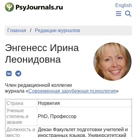
Перейти к основному содержанию
English
НОВОСТИ
Главная
Редакции журналов
ИЗДАНИЯ
АВТОРЫ
Энгенесс Ирина
ПОДАТЬ РУКОПИСЬ
БАЗА ЗНАНИЙ
Леонидовна
КЛЮЧЕВЫЕ СЛОВА
Регистрация
Вход
Член редакционной коллегии
журнала «
Современная зарубежная психология
»
Страна
Норвегия
Ученые
степень и
PhD, Профессор
звание
Должность и
Декан Факультет подготовки учителей и
место
иностранных языков, Университетский