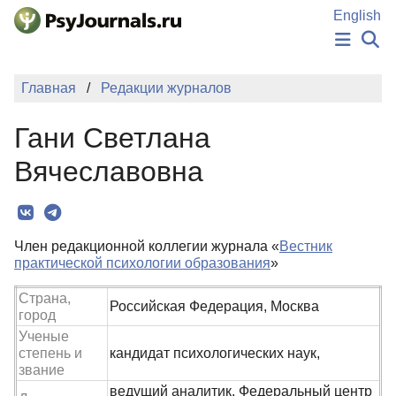
Перейти к основному содержанию
English
НОВОСТИ
Главная
Редакции журналов
ИЗДАНИЯ
АВТОРЫ
Гани Светлана
ПОДАТЬ РУКОПИСЬ
БАЗА ЗНАНИЙ
Вячеславовна
КЛЮЧЕВЫЕ СЛОВА
Регистрация
Вход
Член редакционной коллегии журнала «
Вестник
практической психологии образования
»
Страна,
Российская Федерация, Москва
город
Ученые
степень и
кандидат психологических наук,
звание
ведущий аналитик, Федеральный центр