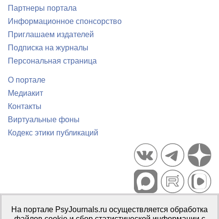
Партнеры портала
Информационное спонсорство
Приглашаем издателей
Подписка на журналы
Персональная страница
О портале
Медиакит
Контакты
Виртуальные фоны
Кодекс этики публикаций
Портал психологических изданий PsyJournals.ru, 2007–2026
На портале PsyJournals.ru осуществляется обработка
Правила использования материалов
файлов cookie и сбор статистической информации с