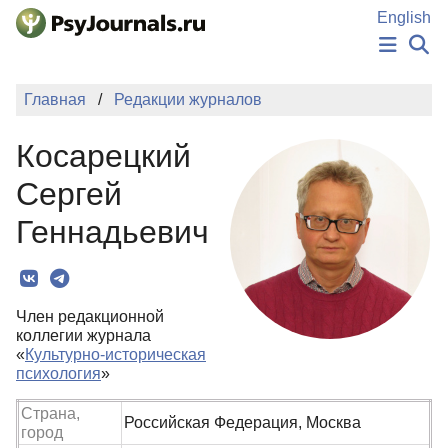
Перейти к основному содержанию
English
НОВОСТИ
Главная
Редакции журналов
ИЗДАНИЯ
АВТОРЫ
Косарецкий
ПОДАТЬ РУКОПИСЬ
БАЗА ЗНАНИЙ
Сергей
КЛЮЧЕВЫЕ СЛОВА
Геннадьевич
Регистрация
Вход
Член редакционной
коллегии журнала
«
Культурно-историческая
психология
»
Страна,
Российская Федерация, Москва
город