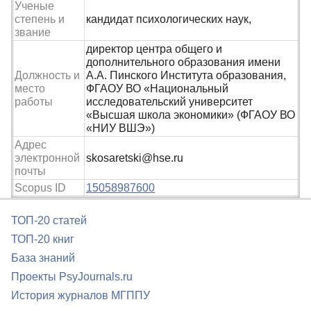
Ученые
степень и
кандидат психологических наук,
звание
директор центра общего и
дополнительного образования имени
Должность и
А.А. Пинского Института образования,
место
ФГАОУ ВО «Национальный
работы
исследовательский университет
«Высшая школа экономики» (ФГАОУ ВО
«НИУ ВШЭ»)
Адрес
электронной
skosaretski@hse.ru
почты
Scopus ID
15058987600
ТОП-20 статей
ТОП-20 книг
База знаний
Проекты PsyJournals.ru
История журналов МГППУ