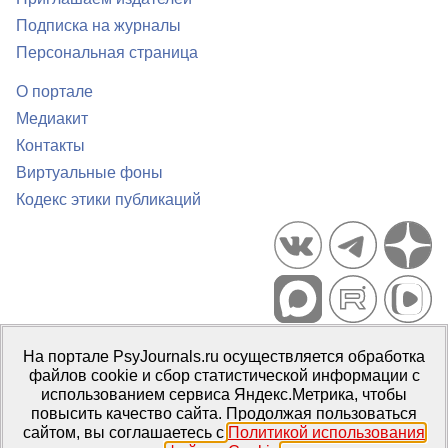
Подписка на журналы
Персональная страница
О портале
Медиакит
Контакты
Виртуальные фоны
Кодекс этики публикаций
Портал психологических изданий PsyJournals.ru, 2007–2026
На портале PsyJournals.ru осуществляется обработка
Правила использования материалов
файлов cookie и сбор статистической информации с
Свидетельство регистрации СМИ
Эл № ФС77-66447 от 14 июля
использованием сервиса Яндекс.Метрика, чтобы
2016 г.
повысить качество сайта. Продолжая пользоваться
сайтом, вы соглашаетесь с
Политикой использования
Издатель:
ФГБОУ ВО МГППУ