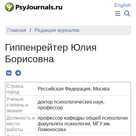
Перейти к основному содержанию
English
НОВОСТИ
Главная
Редакции журналов
ИЗДАНИЯ
АВТОРЫ
Гиппенрейтер Юлия
ПОДАТЬ РУКОПИСЬ
БАЗА ЗНАНИЙ
Борисовна
КЛЮЧЕВЫЕ СЛОВА
Регистрация
Вход
Страна,
Российская Федерация, Москва
город
Ученые
доктор психологических наук,
степень и
профессор
звание
Должность и
профессор кафедры общей психологии
место
факультета психологии, МГУ им.
работы
Ломоносова