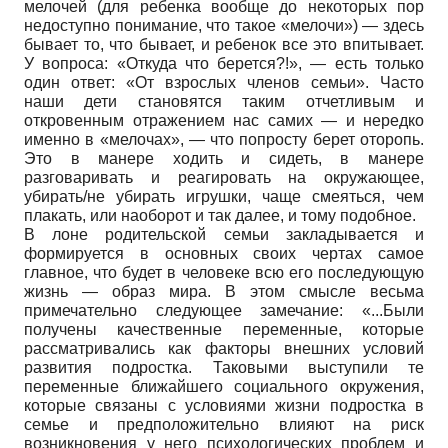
мелочей (для ребенка вообще до некоторых пор
недоступно понимание, что такое «мелочи») — здесь
бывает то, что бывает, и ребенок все это впитывает.
У вопроса: «Откуда что берется?!», — есть только
один ответ: «От взрослых членов семьи». Часто
наши дети становятся таким отчетливым и
откровенным отражением нас самих — и нередко
именно в «мелочах», — что попросту берет оторопь.
Это в манере ходить и сидеть, в манере
разговаривать и реагировать на окружающее,
убирать/не убирать игрушки, чаще смеяться, чем
плакать, или наоборот и так далее, и тому подобное.
В лоне родительской семьи закладывается и
формируется в основных своих чертах самое
главное, что будет в человеке всю его последующую
жизнь — образ мира. В этом смысле весьма
примечательно следующее замечание: «...Были
получены качественные переменные, которые
рассматривались как факторы внешних условий
развития подростка. Таковыми выступили те
переменные ближайшего социального окружения,
которые связаны с условиями жизни подростка в
семье и предположительно влияют на риск
возникновения у него психологических проблем и