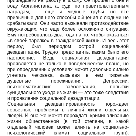
пришедшего на работу в школу. Он прошел огонь и
воду Афганистана, а, судя по правительственным
наградам, — еще и медные трубы, но все
привычные для него способы общения с людьми не
срабатывали. Они часто вызывали противодействие
окружающих, что еще более осложняло ситуацию.
Ему потребовалось два года на то, чтобы оказаться
«в своей тарелке» в гражданской жизни. И весь этот
период был периодом острой социальной
дезадаптации. Трудно представить, каким было его
настроение. Ведь социальная дезадаптация
проявляется не только в поведенческом плане, но
при определенных условиях может довольно сильно
угнетать человека, вызывая в нем тяжелые
душевные переживания. Депрессии,
психосоматические заболевания, попытки
суицидального ухода из жизни — это тоже следствия
и проявления социальной дезадаптации.
Социальная дезадаптированность порождает
серьезные проблемы в личной жизни отдельных
людей. И она же может порождать криминализацию
жизни общественной (в той степени, в какой
отдельный человек может влиять на социально-
психологический климат социальных групп),