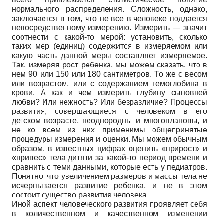
нормального распределения. Сложность, однако,
заключается в том, что не все в человеке поддается
непосредственному измерению. Измерить — значит
соотнести с какой-то мерой: установить, сколько
таких мер (единиц) содержится в измеряемом или
какую часть данной меры составляет измеряемое.
Так, измеряя рост ребенка, мы можем сказать, что в
нем 90 или 150 или 180 сантиметров. То же с весом
или возрастом, или с содержанием гемоглобина в
крови. А как и чем измерить глубину сыновней
любви? Или нежность? Или безразличие? Процессы
развития, совершающиеся с человеком в его
детском возрасте, неоднородны и многоплановы, и
не ко всем из них применимы общепринятые
процедуры измерения и оценки. Мы можем обычным
образом, в известных цифрах оценить «прирост» и
«привес» тела дитяти за какой-то период времени и
сравнить с теми данными, которые есть у педиатров.
Понятно, что увеличением размеров и массы тела не
исчерпывается развитие ребенка, и не в этом
состоит существо развития человека.
Иной аспект человеческого развития проявляет себя
в количественном и качественном изменении