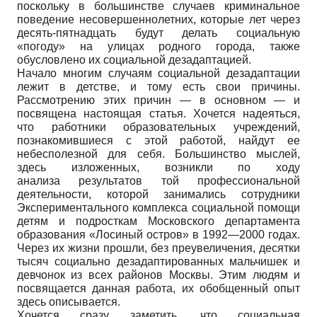
поскольку в большинстве случаев криминальное
поведение несовершеннолетних, которые лет через
десять-пятнадцать будут делать социальную
«погоду» на улицах родного города, также
обусловлено их социальной дезадаптацией.
Начало многим случаям социальной дезадаптации
лежит в детстве, и тому есть свои причины.
Рассмотрению этих причин — в основном — и
посвящена настоящая статья. Хочется надеяться,
что работники образовательных учреждений,
познакомившиеся с этой работой, найдут ее
небесполезной для себя. Большинство мыслей,
здесь изложенных, возникли по ходу
анализа результатов той профессиональной
деятельности, которой занимались сотрудники
Экспериментального комплекса социальной помощи
детям и подросткам Московского департамента
образования «Лосиный остров» в 1992—2000 годах.
Через их жизни прошли, без преувеличения, десятки
тысяч социально дезадаптированных мальчишек и
девчонок из всех районов Москвы. Этим людям и
посвящается данная работа, их обобщенный опыт
здесь описывается.
Хочется сразу заметить, что социальная