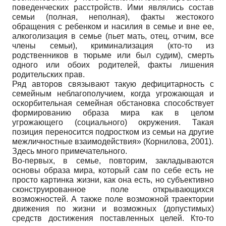
поведенческих расстройств. Ими являлись состав
семьи (полная, неполная), факты жестокого
обращения с ребенком и насилия в семье и вне ее,
алкоголизация в семье (пьет мать, отец, отчим, все
члены семьи), криминализация (кто-то из
родственников в тюрьме или был судим), смерть
одного или обоих родителей, факты лишения
родительских прав.
Ряд авторов связывают такую дефицитарность с
семейным неблагополучием, когда угрожающая и
оскорбительная семейная обстановка способствует
формированию образа мира как в целом
угрожающего (социального) окружения. Такая
позиция переносится подростком из семьи на другие
межличностные взаимодействия» (Корнилова, 2001).
Здесь много примечательного.
Во-первых, в семье, повторим, закладываются
основы образа мира, который сам по себе есть не
просто картинка жизни, как она есть, но субъективно
сконструированное поле открывающихся
возможностей. А также поле возможной траектории
движения по жизни и возможных (допустимых)
средств достижения поставленных целей. Кто-то