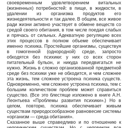
своевременным удовлетворением витальных
(жизненных) потребностей: в пище, в жидкости, в
удалении из организма продуктов его
жизнедеятельности и так далее. В общем, все живое
ради жизни активно участвует в обмене веществ со
средой своего обитания, в том числе поедая слабых
и прячась от сильных. Адекватную регуляцию всех
этих процессов в полном объеме обеспечивает
именно психика. Простейшие организмы, существуя
в гомогенной (однородной) среде, запросто
обходятся без психики: у них со всех сторон
питательный бульон, и никуда передвигаться не
нужно. Жизнь в сложно организованной предметной
среде без психики уже не обходится, и чем сложнее
эта жизнь, тем сложнее устроена психика существ.
Одновременно, чем сложнее устроена психика, тем с
большим количеством проблем может справиться
существо. (Все это блестяще изложено в книге А.Н.
Леонтьева «Проблемы развития психики».) Но в
целом, повторю, психика обеспечивает живым
существам природосообразное равновесие системы
«организм — среда обитания».
Сказанное выше справедливо и по отношению к
человеческим существам. Но с человеком все