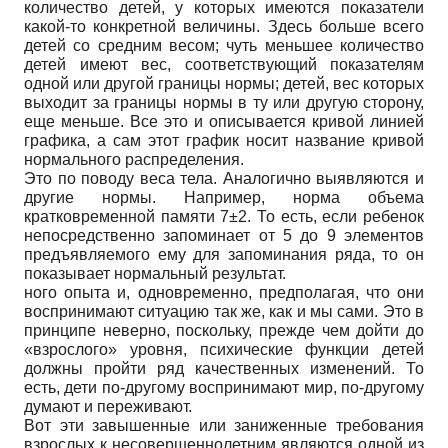
количество детей, у которых имеются показатели
какой-то конкретной величины. Здесь больше всего
детей со средним весом; чуть меньшее количество
детей имеют вес, соответствующий показателям
одной или другой границы нормы; детей, вес которых
выходит за границы нормы в ту или другую сторону,
еще меньше. Все это и описывается кривой линией
графика, а сам этот график носит название кривой
нормального распределения.
Это по поводу веса тела. Аналогично выявляются и
другие нормы. Например, норма объема
кратковременной памяти 7±2. То есть, если ребенок
непосредственно запоминает от 5 до 9 элементов
предъявляемого ему для запоминания ряда, то он
показывает нормальный результат.
ного опыта и, одновременно, предполагая, что они
воспринимают ситуацию так же, как и мы сами. Это в
принципе неверно, поскольку, прежде чем дойти до
«взрослого» уровня, психические функции детей
должны пройти ряд качественных изменений. То
есть, дети по-другому воспринимают мир, по-другому
думают и переживают.
Вот эти завышенные или заниженные требования
взрослых к несовершеннолетним являются одной из