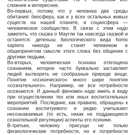
сложнее и интереснее.
Во-первых, потому что у человека две среды
обитания: биосфера, как и у всех остальных живых
существ на нашей планете, и социосфера —
человеческое сообщество. В связи с этим надо
заметить, что сказка о Маугли так навсегда сказкой и
останется: детеныш биологического вида homo
sapiens никогда не станет человеком в
общепринятом смысле этого слова без общения с
другими людьми.
Во-вторых, человеческая психика отягощена
сознанием, которое часто буквально заставляет
людей вытворять не сообразные природе вещи.
Понятие «психического» много шире понятия
«сознательного». Например, не все потребности
осознаются. И данный феномен надо иметь в виду
при осуществлении тех или иных воспитательных
мероприятий. Последние, как правило, обращены к
сознанию воспитуемого и редко учитывают
несознаваемые (то есть, никак не поддающиеся
сознательной регуляции) аспекты его психики.
В-третьих, человеку присущи не только
физиологические потребности, но и потребности