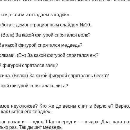
нам, если мы отгадаем загадки».
работа с демонстрационным слайдом №10.
(Волк) За какой фигурой спрятался волк?
 За какой фигурой спрятался медведь?
голками. (Еж) За какой фигурой спрятался еж?
й фигурой спрятался заяц?
исица. (Белка) За какой фигурой спряталась белка?
какой фигурой спряталась лиса?
самое неуклюжее? Кто же до весны спит в берлоге? Верно,
 как бьется его сердце».
т шаг назад и — вдох. Шаг вперед и — выдох. Два шага н
ько раз. Так дышит медведь.