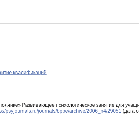
звитие квалификаций
й полянке» Развивающее психологическое занятие для учащи
ps://psyjournals.ru/journals/bppe/archive/2006_n4/29051
(дата о