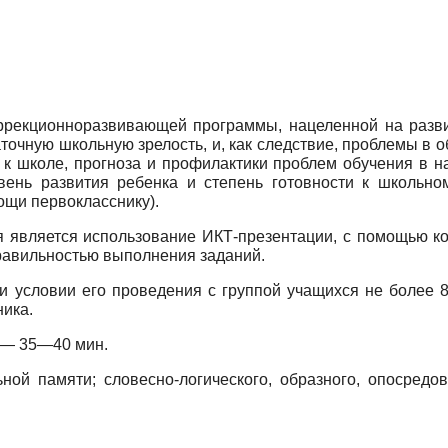
ррекционно­развивающей программы, нацеленной на разв
очную школьную зрелость, и, как следствие, проблемы в 
к школе, прогноза и профилактики проблем обучения в на
вень развития ребенка и степень готовности к школьно
щи первокласснику).
я является использование ИКТ-презентации, с помощью к
правильностью выполнения заданий.
и условии его проведения с группой учащихся не более 
ника.
 — 35—40 мин.
ьной памяти; словесно-логического, образного, опосре