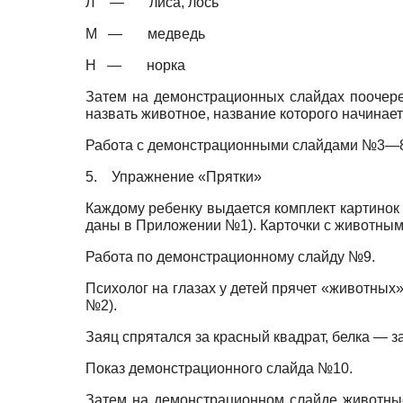
Л — лиса, лось
М — медведь
Н — норка
Затем на демонстрационных слайдах поочере
назвать животное, название которого начинает
Работа с демонстрационными слайдами №3—
5.
Упражнение «Прятки»
Каждому ребенку выдается комплект картинок
даны в Приложении №1). Карточки с животным
Работа по демонстрационному слайду №9.
Психолог на глазах у детей прячет «животны
№2).
Заяц спрятался за красный квадрат, белка — за
Показ демонстрационного слайда №10.
Затем на демонстрационном слайде животные 