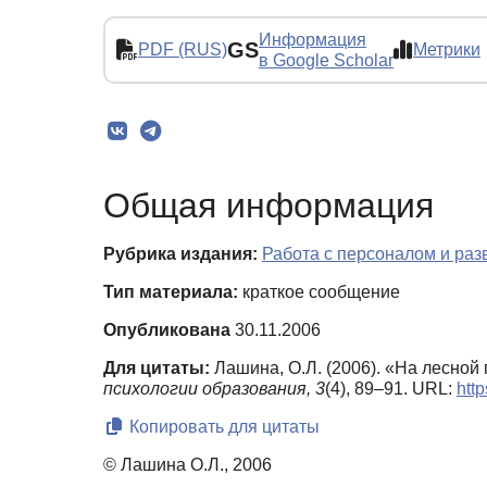
Информация
GS
PDF (RUS)
Метрики
в Google Scholar
Общая информация
Рубрика издания:
Работа с персоналом и ра
Тип материала:
краткое сообщение
Опубликована
30.11.2006
Для цитаты:
Лашина, О.Л. (2006). «На лесно
психологии образования,
3
(4), 89–91. URL:
htt
Копировать для цитаты
© Лашина О.Л., 2006