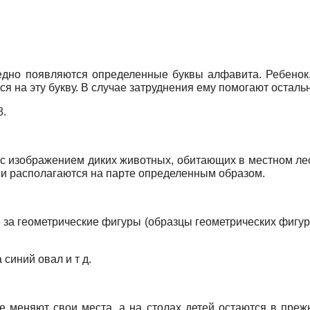
дно появляются определенные буквы алфавита. Ребенок, у
ся на эту букву. В случае затруднения ему помогают осталь
8.
 с изображением диких животных, обитающих в местном ле
и располагаются на парте определенным образом.
х» за геометрические фигуры (образцы геометрических фиг
 синий овал и т д.
меняют свои места, а на столах детей остаются в прежн