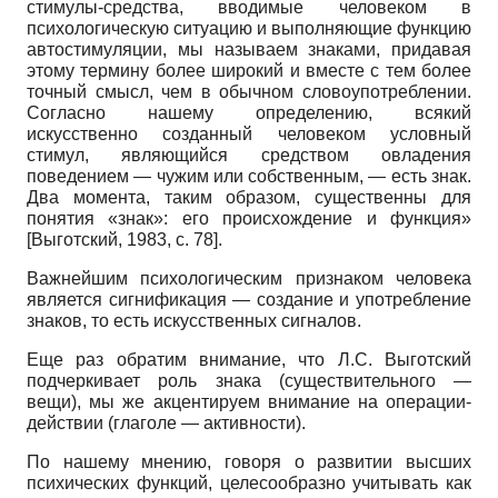
стимулы-средства, вводимые человеком в
психологическую ситуацию и выполняющие функцию
авто­стимуляции, мы называем знаками, придавая
этому термину более широкий и вместе с тем более
точный смысл, чем в обычном словоупотреблении.
Согласно нашему определению, всякий
искусственно созданный человеком условный
стимул, являющийся средством овладения
поведением — чужим или собственным, — есть знак.
Два момента, таким образом, существенны для
понятия «знак»: его происхождение и функция»
[
Выготский, 1983
, с. 78]
.
Важнейшим психологическим признаком человека
является сигнификация — создание и употребление
знаков, то есть искусственных сигналов.
Еще раз обратим внимание, что Л.С. Выготский
подчеркивает роль знака (существительного —
вещи), мы же акцентируем внимание на операции-
действии (глаголе — активности).
По нашему мнению, говоря о развитии высших
психических функций, целесообразно учитывать как