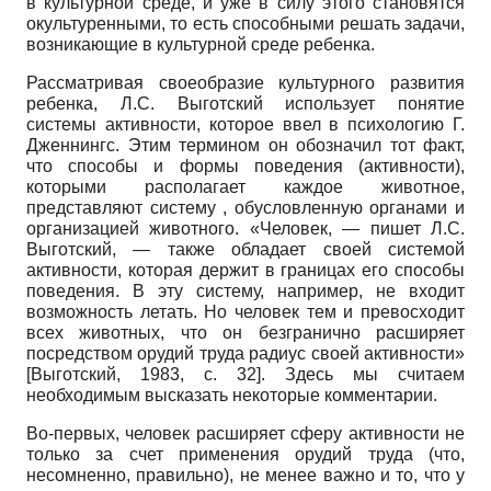
в культурной среде, и уже в силу этого становятся
окультуренными, то есть способными решать задачи,
возникающие в культурной среде ребенка.
Рассматривая своеобразие культурного развития
ребенка, Л.С. Выготский использует понятие
системы активности, которое ввел в психологию Г.
Джен­нингс. Этим термином он обозначил тот факт,
что способы и формы поведения (активности),
которыми располагает каждое животное,
представляют систему , обусловленную органами и
организацией животного. «Человек, — пишет Л.С.
Выготский, — также обладает своей системой
активности, которая держит в границах его способы
поведения. В эту систему, например, не входит
возможность летать. Но человек тем и превосходит
всех животных, что он безгранично расширяет
посредством орудий труда радиус своей активности»
[
Выготский, 1983
, с. 32]
. Здесь мы считаем
необходимым высказать некоторые комментарии.
Во-первых, человек расширяет сферу активности не
только за счет применения орудий труда (что,
несомненно, правильно), не менее важно и то, что у