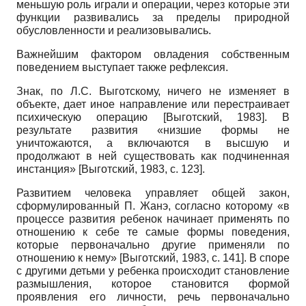
меньшую роль играли и операции, через которые эти
функции развивались за пределы природной
обусловленности и реализовывались.
Важнейшим фактором овладения собственным
поведением выступает также рефлексия.
Знак, по Л.С. Выготскому, ничего не изменяет в
объекте, дает иное направление или перестраивает
психическую операцию
[
Выготский, 1983
]
. В
результате развития «низшие формы не
уничтожаются, а включаются в высшую и
продолжают в ней существовать как подчиненная
инстанция»
[
Выготский, 1983
, с. 123]
.
Развитием человека управляет общей закон,
сформулированный П. Жанэ, согласно которому «в
процессе развития ребенок начинает применять по
отношению к себе те самые формы поведения,
которые первоначально другие применяли по
отношению к нему»
[
Выготский, 1983
, с. 141]
. В споре
с другими детьми у ребенка происходит становление
размышления, которое становится формой
проявления его личности, речь первоначально