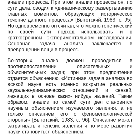
анализ процесса. При этом анализ процесса он, по
сути дела, сводил к «динамическому развертыванию
главных моментов, образующих историческое
течение данного процесса»
[
Выготский, 1983
, с. 95]
.
Но одновременно он считал, что можно генетический
по своей сути подход использовать и в
краткосрочном экспериментальном исследовании.
Основная задача анализа заключается в
превращении вещи в процесс.
Во-вторых, анализ должен проводиться в
противопоставлении описательных и
объяснительных задач; при этом предпочтение
отдается объяснению. «Истинная задача анализа во
всякой науке есть именно вскрытие реальных
каузально-динамических отношений и связей,
лежащих в основе каких- нибудь явлений. Таким
образом, анализ по самой сути дел становится
научным объяснением изучаемого явления, а не
только описанием его с феноменологической
стороны»
[
Выготский, 1983
, с. 96]
. Описание может
затрагивать и генезис явления и по мере развития
науки становиться объяснением.