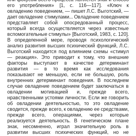
его употребления» [1, с. 116—117]. «Ключ к
овладению поведением, — пишет Л.С. Выготский, —
дает овладение стимулами... Овладение поведением
представляет собой опосредованный процесс,
который всегда осуществляется через известные
вспомогательные стимулы»
[
Выготский, 1983
, с. 120]
.
В определенной мере, проводя психологический
анализ развития высших психический функций, Л.С.
Выготский находится под влиянием схемы «стимул
— реакция». Это приводит к тому, что внешние
факторы выступают в качестве детерминант
развития — в то время как исследования
показывают не меньшую, если не большую, роль
внутренних детерминант поведения. В последнем
случае овладение поведением будет заключаться в
овладении мотивацией и, прежде всего,
нравственными устоями личности. Если же говорить
об овладении деятельностью, то это овладение
сводится, прежде всего, к овладению ее средствами,
прежде всего, операциями, через которые
реализуется деятельность. В генетическом плане
знак, несомненно, играл значительную роль в
развитии высших психических функций, но не