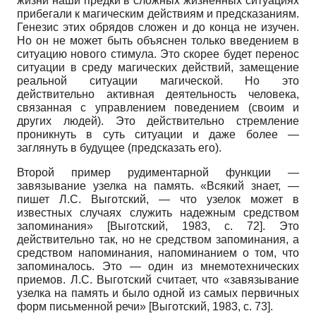
жизни наши предки в сложных жизненных ситуациях
прибегали к магическим действиям и предсказаниям.
Генезис этих обрядов сложен и до конца не изучен.
Но он не может быть объяснен только введением в
ситуацию нового стимула. Это скорее будет перенос
ситуации в среду магических действий, замещение
реальной ситуации магической. Но это
действительно активная деятельность человека,
связанная с управлением поведением (своим и
других людей). Это действительно стремление
проникнуть в суть ситуации и даже более —
заглянуть в будущее (предсказать его).
Второй пример рудиментарной функции —
завязывание узелка на память. «Всякий знает, —
пишет Л.С. Выготский, — что узелок может в
известных случаях служить надежным средством
запоминания»
[
Выготский, 1983
, с. 72]
. Это
действительно так, но не средством запоминания, а
средством напоминания, напоминанием о том, что
запоминалось. Это — один из мнемотех­нических
приемов. Л.С. Выготский считает, что «завязывание
узелка на память и было одной из самых первичных
форм письменной речи»
[
Выготский, 1983
, с. 73]
.