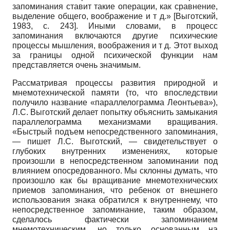
запоминания ставит такие операции, как сравнение,
выделение общего, воображение и т д.»
[
Выготский,
1983
, с. 243]
. Иными словами, в процесс
запоминания включаются другие психические
процессы мышления, воображения и т д. Этот выход
за границы одной психической функции нам
представляется очень значимым.
Рассматривая процессы развития природной и
мнемотехнической памяти (то, что впоследствии
получило название «параллелограмма Леонтьева»),
Л.С. Выготский делает попытку объяснить замыкания
параллелограмма механизмами вращивания.
«Быстрый подъем непосредственного запоминания,
— пишет Л.С. Выготский, — свидетельствует о
глубоких внутренних изменениях, которые
произошли в непосредственном запоминании под
влиянием опосредованного. Мы склонны думать, что
произошло как бы вращивание мнемотехнических
приемов запоминания, что ребенок от внешнего
использования знака обратился к внутреннему, что
непосредственное запоминание, таким образом,
сделалось фактически запоминанием
мнемотехническим, но только основанным на