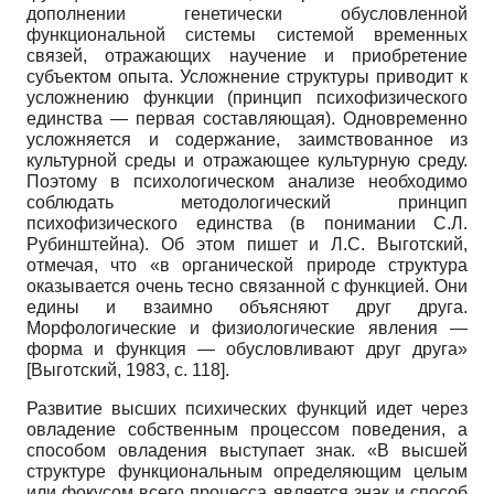
дополнении генетически обусловленной
функциональной системы системой временных
связей, отражающих научение и приобретение
субъектом опыта. Усложнение структуры приводит к
усложнению функции (принцип психофизического
единства — первая составляющая). Одновременно
усложняется и содержание, заимствованное из
культурной среды и отражающее культурную среду.
Поэтому в психологическом анализе необходимо
соблюдать методологический принцип
психофизического единства (в понимании С.Л.
Рубинштейна). Об этом пишет и Л.С. Выготский,
отмечая, что «в органической природе структура
оказывается очень тесно связанной с функцией. Они
едины и взаимно объясняют друг друга.
Морфологические и физиологические явления —
форма и функция — обусловливают друг друга»
[
Выготский, 1983
, с. 118]
.
Развитие высших психических функций идет через
овладение собственным процессом поведения, а
способом овладения выступает знак. «В высшей
структуре функциональным определяющим целым
или фокусом всего процесса является знак и способ