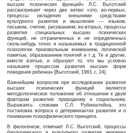
высших психических функций» Л.С. Выготский
рассматривает через две ветви: «это, во-первых,
процессы овладения внешними средствами
культурного развития и мышления — языком,
письмом, счетом, рисованием; во-вторых, процессы
развития специальных высших психических
функций, не отграниченных и не определенных
сколь-нибудь точно и называемых в традиционной
психологии произвольным вниманием, логической
памятью, образованием понятий и т д. Те и другие,
вместе взятые, и образуют то, что мы условно
называем процессом развития высших форм
поведения ребенка»
[
Выготский, 1983
, с. 24]
.
Важнейшим вопросом при исследовании развития
высших психических функций является
методологическое положение об отношении к двум
факторам развития: природному и социальному.
Выражаясь словами С.Л. Рубинштейна, это
постановка вопроса о детерминантах развития и о
понимании психофизического принципа.
В филогенезе, отмечает Л.С. Выготский, процессы
биологического и культурного развития человека