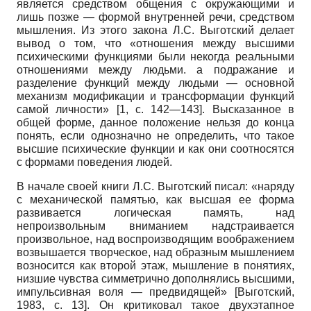
является средством общения с окружающими и
лишь позже — формой внутренней речи, средством
мышления. Из этого закона Л.С. Выготский делает
вывод о том, что «отношения между высшими
психическими функциями были некогда реальными
отношениями между людьми. а подражание и
разделение функций между людьми — основной
механизм модификации и трансформации функций
самой личности» [1, с. 142—143]. Высказанное в
общей форме, данное положение нельзя до конца
понять, если однозначно не определить, что такое
высшие психические функции и как они соотносятся
с формами поведения людей.
В начале своей книги Л.С. Выготский писал: «наряду
с механической памятью, как высшая ее форма
развивается логическая память, над
непроизвольным вниманием надстраивается
произвольное, над воспроизводящим воображением
возвышается творческое, над образным мышлением
возносится как второй этаж, мышление в понятиях,
низшие чувства симметрично дополнялись высшими,
импульсивная воля — предвидящей»
[
Выготский,
1983
, с. 13]
. Он критиковал такое двухэтапное