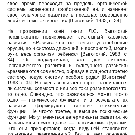
свое время переходит за пределы органической
системы активности, свойственной ей, и начинает
свое культурное развитие в пределах совершенно
иной системы активности»
[
Выготский, 1983
, с. 34]
.
На протяжении всей книги Л.С. Выготский
неоднократно подчеркивает системный характер
развития. «Развивается не только употребление
орудий, но и система движений, и восприятий, мозг и
руки, весь организм ребенка»
[
Выготский, 1983
, с.
34]
. Он подчеркивает, что две системы
(органического развития и культурного развития)
«развиваются совместно, образуя в сущности третью
систему, новую систему особого рода»
[
Выготский,
1983
, с. 34]
. Но здесь возникает вопрос: развиваются
ли системы совместно или все-таки развивается что-
то одно. Очевидно, что развиваться может что-то
одно — психические функции, и в результате их
развития формируются высшие психические
функции. Не что-то третье, а высшие психические
функции. Могут меняться детерминанты развития, но
развивается нечто целое — психические функции.
Что они приобретают, когда ведущей становится
культурная детерминанта? Вот в чем основной