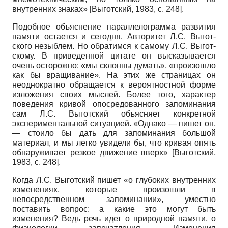
внутренних знаках»
[
Выготский, 1983
, с. 248]
.
Подобное объяснение параллелограмма развития
памяти остается и сегодня. Авторитет Л.С. Выгот­
ского незыблем. Но обратимся к самому Л.С. Выгот­
скому. В приведенной цитате он высказывается
очень осторожно: «мы склонны думать», «произошло
как бы вращивание». На этих же страницах он
неоднократно обращается к вероятностной форме
изложения своих мыслей. Более того, характер
поведения кривой опосредованного запоминания
сам Л.С. Выготский объясняет конкретной
экспериментальной ситуацией. «Однако — пишет он,
— стоило бы дать для запоминания большой
материал, и мы легко увидели бы, что кривая опять
обнаруживает резкое движение вверх»
[
Выготский,
1983
, с. 248]
.
Когда Л.С. Выготский пишет «о глубоких внутренних
изменениях, которые произошли в
непосредственном запоминании», уместно
поставить вопрос: а какие это могут быть
изменения? Ведь речь идет о природной памяти, о