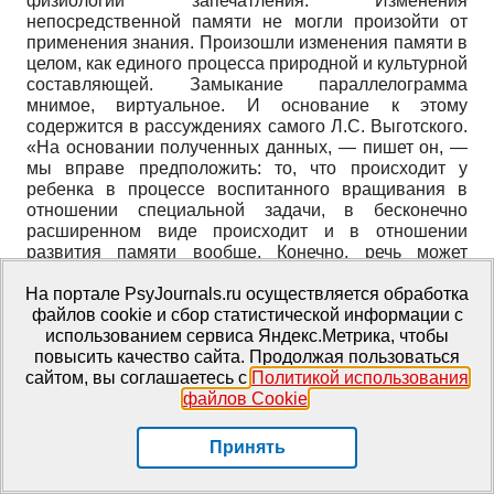
физиологии запечатления. Изменения
непосредственной памяти не могли произойти от
применения знания. Произошли изменения памяти в
целом, как единого процесса природной и культурной
составляющей. Замыкание параллелограмма
мнимое, виртуальное. И основание к этому
содержится в рассуждениях самого Л.С. Выготского.
«На основании полученных данных, — пишет он, —
мы вправе предположить: то, что происходит у
ребенка в процессе воспитанного вращивания в
отношении специальной задачи, в бесконечно
расширенном виде происходит и в отношении
развития памяти вообще. Конечно, речь может
сейчас идти только о гипотетическом разъяснении
На портале PsyJournals.ru осуществляется обработка
развития, и мы не можем пока сказать, как
файлов cookie и сбор статистической информации с
совершается на деле этот процесс, который
использованием сервиса Яндекс.Метрика, чтобы
символически обозначен в наших кривых»
повысить качество сайта. Продолжая пользоваться
[
Выготский, 1983
, с. 249]
. И далее. «Более вероятно,
сайтом, вы соглашаетесь с
Политикой использования
что такие толчки скорее подготавливают процесс
файлов Cookie
.
развития памяти, чем осуществляют его, что само
развитие, вероятно, совершается мощными
скачками, что здесь происходит вращивание по
Принять
структурному типу, когда развивается сам прием,
сама операция (курсив — В.Ш.), а достаточно богато