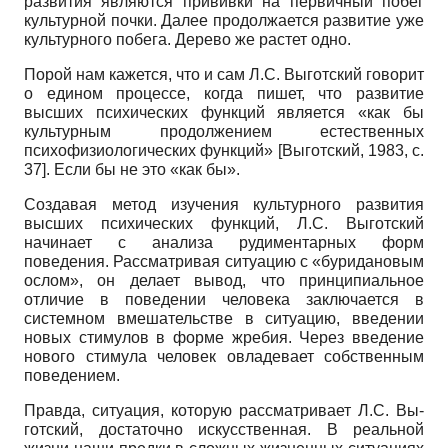
развития являются прививки на первичный побег
культурной почки. Далее продолжается развитие уже
культурного побега. Дерево же растет одно.
Порой нам кажется, что и сам Л.С. Выготский говорит
о едином процессе, когда пишет, что развитие
высших психических функций является «как бы
культурным продолжением естественных
психофизиологических функций»
[
Выготский, 1983
, с.
37]
. Если бы не это «как бы».
Создавая метод изучения культурного развития
высших психических функций, Л.С. Выготский
начинает с анализа рудиментарных форм
поведения. Рассматривая ситуацию с «буридановым
ослом», он делает вывод, что принципиальное
отличие в поведении человека заключается в
системном вмешательстве в ситуацию, введении
новых стимулов в форме жребия. Через введение
нового стимула человек овладевает собственным
поведением.
Правда, ситуация, которую рассматривает Л.С. Вы­
готский, достаточно искусственная. В реальной