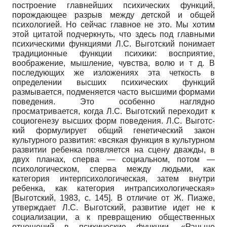
построение главнейших психических функций,
порождающее разрыв между детской и общей
психологией. Но сейчас главное не это. Мы хотим
этой цитатой подчеркнуть, что здесь под главными
психическими функциями Л.С. Выготский понимает
традиционные функции психики: восприятие,
воображение, мышление, чувства, волю и т д. В
последующих же изложениях эта четкость в
определении высших психических функций
размывается, подменяется часто высшими формами
поведения. Это особенно наглядно
просматривается, когда Л.С. Выготский переходит к
социогенезу высших форм поведения. Л.С. Выготс­
кий формулирует общий генетический закон
культурного развития: «всякая функция в культурном
развитии ребенка появляется на сцену дважды, в
двух планах, сперва — социальном, потом —
психологическом, сперва между людьми, как
категория интер­психологическая, затем внутри
ребенка, как категория интрапсихологическая»
[
Выготский, 1983
, с. 145]
. В отличие от Ж. Пиаже,
утверждает Л.С. Выготский, развитие идет не к
социализации, а к превращению общественных
отношений в психические функции. «Раньше