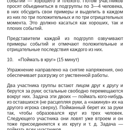
событий — хорошего и плохого. Потом участников
просят объединиться в подгруппы по 3—4 человека,
в них обсудить свои примеры и выделить в каждом
из них по три положительных и по три отрицательных
момента. Это должно касаться как хороших, так и
плохих событий.
Представители каждой из подгрупп озвучивают
примеры событий и отмечают положительные и
отрицательные последствия каждого из них.
10.
«Поймать в круг» (15 минут)
Упражнение направлено на снятие напряжения, оно
обеспечивает разгрузку от умственной работы.
Два участника группы встают лицом друг к другу и
берутся за руки; остальные свободно перемещаются
вокруг них. Задача эти двоих — поймать кого-нибудь
из оставшихся (не расцепляя руки, а «накинув» их на
другого игрока сверху). Пойманный берет их за руки
так, чтобы образовался круг из трех человек.
Следующего участника они ловят уже втроем и он
тоже присоединяется к их кругу и т. д. Задача —
поймать всех участников.