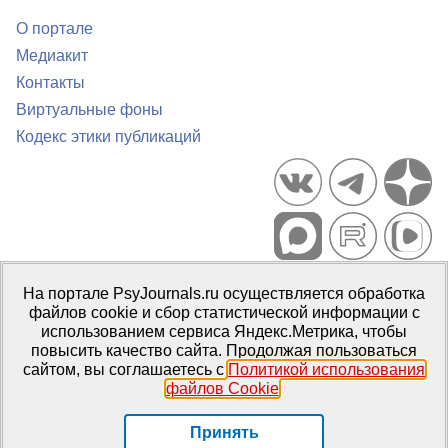
О портале
Медиакит
Контакты
Виртуальные фоны
Кодекс этики публикаций
Портал психологических изданий PsyJournals.ru, 2007–2026
На портале PsyJournals.ru осуществляется обработка
Правила использования материалов
файлов cookie и сбор статистической информации с
Свидетельство регистрации СМИ
Эл № ФС77-66447 от 14 июля
использованием сервиса Яндекс.Метрика, чтобы
2016 г.
повысить качество сайта. Продолжая пользоваться
сайтом, вы соглашаетесь с
Политикой использования
Издатель:
ФГБОУ ВО МГППУ
файлов Cookie
.
Репозиторий открытого доступа
Принять