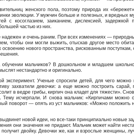
ительниц женского пола, поэтому природа их «бережет»
инки эволюции. У мужчин больше и полезных, и вредных мут
ей с косоглазием, заиканием, дислексией, задержкой 
большей частью из них.
ее надежен и очень раним. При всех изменениях — природ
м, чтобы они могли выжить, отыскав другое место обита
 к освоению нового пространства, рискованным поступкам, 
решения.
а обучении мальчиков? В дошкольном и младшем школьном
ыслят нестандартно и оригинально.
ой эксперимент. Ученые спросили детей, для чего можно
тиву захватили девочки: а еще можно построить сарай, г
солит в ведре грибы, кирпич она кладет для тяжести». Сн
. Тему исчерпали. И снова мальчик: «Кирпичами можно о
вый поворот — опять из уст мальчиков: «Можно положить н
не выдвинет новой идеи, но все-таки принципиально новые 
ения они значения не придают. Мальчик может найти нест
е получит двойку. Девочки же, как и взрослые женщины, 