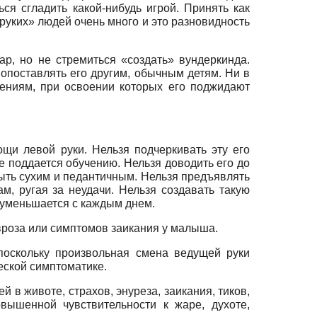
ся сгладить какой-нибудь игрой. Принять как
оруких» людей очень много и это разновидность
, но не стремиться «создать» вундеркинда.
поставлять его другим, обычным детям. Ни в
мениям, при освоении которых его поджидают
ощи левой руки. Нельзя подчеркивать эту его
е поддается обучению. Нельзя доводить его до
ыть сухим и педантичным. Нельзя предъявлять
, ругая за неудачи. Нельзя создавать такую
а уменьшается с каждым днем.
евроза или симптомов заикания у малыша.
поскольку произвольная смена ведущей руки
еской симптоматике.
 в животе, страхов, энуреза, заикания, тиков,
вышенной чувствительности к жаре, духоте,