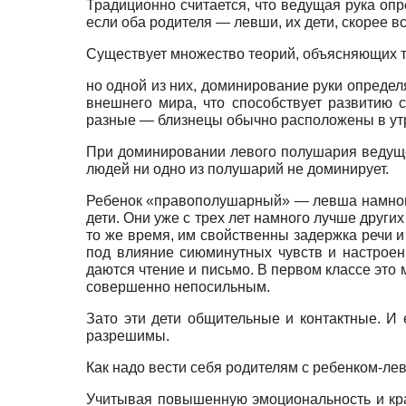
Традиционно считается, что ведущая рука опр
если оба родителя — левши, их дети, скорее вс
Существует множество теорий, объясняющих то
но одной из них, доминирование руки определя
внешнего мира, что способствует развитию 
разные — близнецы обычно расположены в ут
При доминировании левого полушария ведущей
людей ни одно из полушарий не доминирует.
Ребенок «правополушарный» — левша намного
дети. Они уже с трех лет намного лучше други
то же время, им свойственны задержка речи и
под влияние сиюминутных чувств и настроен
даются чтение и письмо. В первом классе это
совершенно непосильным.
Зато эти дети общительные и контактные. И
разрешимы.
Как надо вести себя родителям с ребенком-ле
Учитывая повышенную эмоциональность и кра