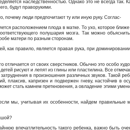
еделяется наследственностью. Однако это не всегда так. 
его, будут праворукими.
, почему люди предпочитают ту или иную руку. Соглас-
ется расположением плода в матке. То ухо, которое ближе
соответствующего полушария мозга. Так можно объяснить
робе матери по разным сторонам.
, как правило, является правая рука, при доминировании
 отличается от своих сверстников. Обычно это особо худ
х детей рисуют и лепят из глины или пластилина. Все отме
 затруднения в произношения различных звуков. Такой реб
ий, плаксив, капризен и подвержен гневу, настойчив в о
 может стать камнем преткновения, а овладение этими умен
 если мы, учитывая их особенности, найдем правильные 
вшой?
йнюю впечатлительность такого ребенка, важно быть очен