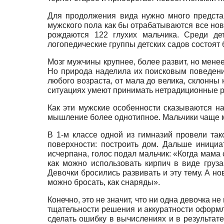
Для продолжения вида нужно много представ
мужского пола как бы отрабатываются все нов
рождаются 122 глухих мальчика. Среди дет
логопедические группы детских садов состоят 
Мозг мужчины крупнее, более развит, но мен
Но природа наделила их поисковым поведение
любого возраста, от мала до велика, склонны
ситуациях умеют принимать нетрадиционные 
Как эти мужские особенности сказываются н
мышление более однотипное. Мальчики чаще м
В 1-м классе одной из гимназий провели так
поверхности: построить дом. Дальше инициа
исчерпана, голос подал мальчик: «Когда мама 
как можно использовать кирпич в виде груза
Девочки бросились развивать и эту тему. А но
можно бросать, как снаряды».
Конечно, это не значит, что ни одна девочка 
тщательности решения и аккуратности оформл
сделать ошибку в вычислениях и в результат