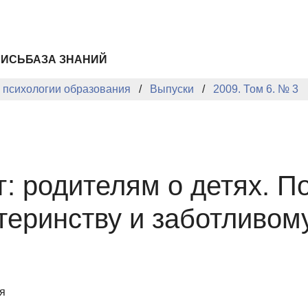
ПИСЬ
БАЗА ЗНАНИЙ
й психологии образования
Выпуски
2009. Том 6. № 3
: родителям о детях. По
теринству и заботливом
я