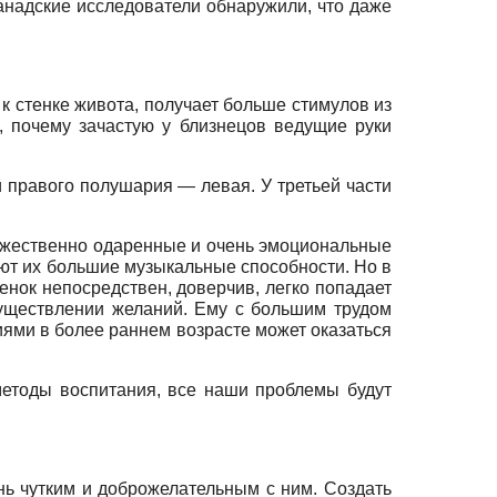
Канадские исследователи обнаружили, что даже
 к стенке живота, получает больше стимулов из
, почему зачастую у близнецов ведущие руки
 правого полушария — левая. У третьей части
ожественно одаренные и очень эмоциональные
чают их большие музыкальные способности. Но в
енок непосредствен, доверчив, легко попадает
существлении желаний. Ему с большим трудом
иями в более раннем возрасте может оказаться
методы воспитания, все наши проблемы будут
ь чутким и доброжелательным с ним. Создать