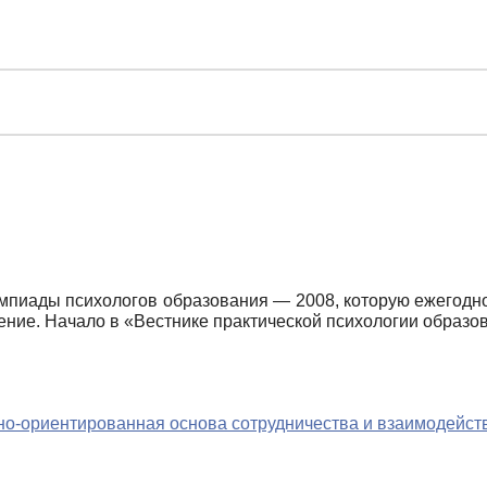
мпиады психологов образования — 2008, которую ежегодно
жение. Начало в «Вестнике практической психологии образо
но-ориентированная основа сотрудничества и взаимодейст