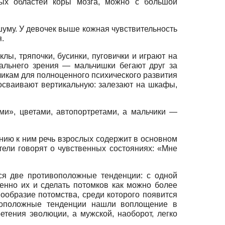
зных областей коры мозга, можно с большой
 шуму. У девочек выше кожная чувствительность
.
ы, тряпочки, бусинки, пуговички и играют на
дальнего зрения — мальчишки бегают друг за
чикам для полноценного психического развития
 осваивают вертикальную: залезают на шкафы,
ми», цветами, автопортретами, а мальчики —
ению к ним речь взрослых содержит в основном
ители говорят о чувственных состояниях: «Мне
ся две противоположные тенденции: с одной
менно их и сделать потомков как можно более
ообразие потомства, среди которого появится
ивоположные тенденции нашли воплощение в
тения эволюции, а мужской, наоборот, легко
.