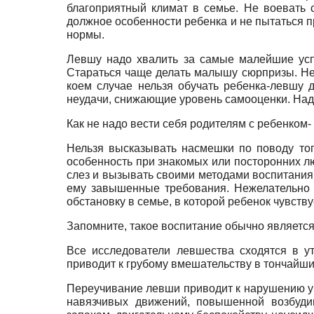
благоприятный климат в семье. Не воевать с
должное особенности ребенка и не пытаться пр
нормы.
Левшу надо хвалить за самые малейшие усп
Стараться чаще делать малышу сюрпризы. Не
коем случае нельзя обучать ребенка-левшу 
неудачи, снижающие уровень самооценки. Надо 
Как не надо вести себя родителям с ребенком
Нельзя высказывать насмешки по поводу того
особенность при знакомых или посторонних лю
слез и вызывать своими методами воспитания
ему завышенные требования. Нежелательно у
обстановку в семье, в которой ребенок чувст
Запомните, такое воспитание обычно является
Все исследователи левшества сходятся в у
приводит к грубому вмешательству в тончайш
Переучивание левши приводит к нарушению у не
навязчивых движений, повышенной возбудим