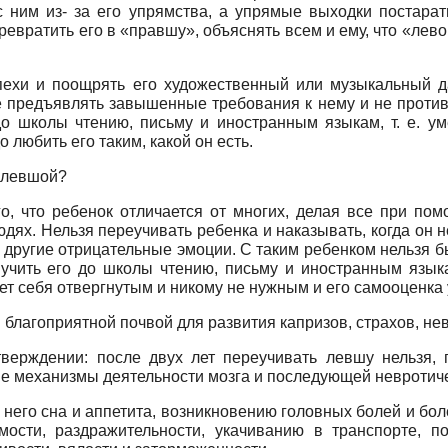
 ним из- за его упрямства, а упрямые выходки постарать
евратить его в «правшу», объяснять всем и ему, что «лев
ехи и поощрять его художественный или музыкальный дар
 предъявлять завышенные требования к нему и не противо
до школы чтению, письму и иностранным языкам, т. е. у
любить его таким, какой он есть.
- левшой?
, что ребенок отличается от многих, делая все при пом
дях. Нельзя переучивать ребенка и наказывать, когда он н
 другие отрицательные эмоции. С таким ребенком нельзя б
чить его до школы чтению, письму и иностранным языкам
вует себя отвергнутым и никому не нужным и его самооценк
 благоприятной почвой для развития капризов, страхов, н
тверждении: после двух лет переучивать левшу нельзя, 
ие механизмы деятельности мозга и последующей невротич
го сна и аппетита, возникновению головных болей и болей
ости, раздражительности, укачиванию в транспорте, по