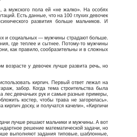
, а мужского пола ей «не жалко». На особях
аций. Есть данные, что на 100 глухих девочек
психического развития больше мальчиков. И
ных и социальных — мужчины страдают больше.
ния, где теплее и сытнее. Потому-то мужчины
они, как правило, сообразительны и в сложных
 возрасте у девочек лучше развита речь, но
 использовать кирпич. Первый ответ лежал на
араж, забор. Когда тема строительства была
ова лес девчачьих рук и самые разные примеры,
бложить костер, чтобы трава не загорелась».
а кирпич доску, и получатся качели», «Кирпичи
задачи лучше решают мальчики и мужчины. А вот
андартное решение математической задачи, но
лучше выполняют задания типовые, шаблонные,