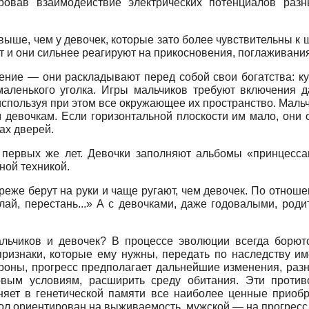
ировав взаимодействие электрических потенциалов ра
 выше, чем у девочек, которые зато более чувствительны к
 и они сильнее реагируют на прикосновения, поглаживания
ние — они раскладывают перед собой свои богатства: кукл
маленького уголка. Игры мальчиков требуют включения 
 используя при этом все окружающее их пространство. Маль
 девочкам. Если горизонтальной плоскости им мало, они
ах дверей.
 первых же лет. Девочки заполняют альбомы «принцесса
ой техникой.
реже берут на руки и чаще ругают, чем девочек. По отнош
лай, перестань...» А с девочками, даже годовалыми, род
льчиков и девочек? В процессе эволюции всегда борют
признаки, которые ему нужны, передать по наследству и
ороны, прогресс предполагает дальнейшие изменения, разн
 новым условиям, расширить среду обитания. Эти прот
яет в генетической памяти все наиболее ценные приобре
пол ориентирован на выживаемость, мужской — на прогресс