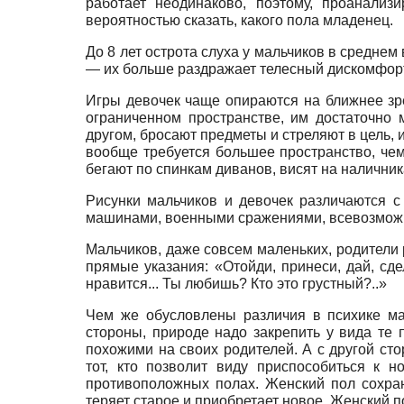
работает неодинаково, поэтому, проанализ
вероятностью сказать, какого пола младенец.
До 8 лет острота слуха у мальчиков в среднем
— их больше раздражает телесный дискомфорт
Игры девочек чаще опираются на ближнее зре
ограниченном пространстве, им достаточно 
другом, бросают предметы и стреляют в цель,
вообще требуется большее пространство, чем
бегают по спинкам диванов, висят на наличник
Рисунки мальчиков и девочек различаются с
машинами, военными сражениями, всевозможн
Мальчиков, даже совсем маленьких, родители 
прямые указания: «Отойди, принеси, дай, сде
нравится... Ты любишь? Кто это грустный?..»
Чем же обусловлены различия в психике ма
стороны, природе надо закрепить у вида те 
похожими на своих родителей. А с другой ст
тот, кто позволит виду приспособиться к
противоположных полах. Женский пол сохран
теряет старое и приобретает новое. Женский 