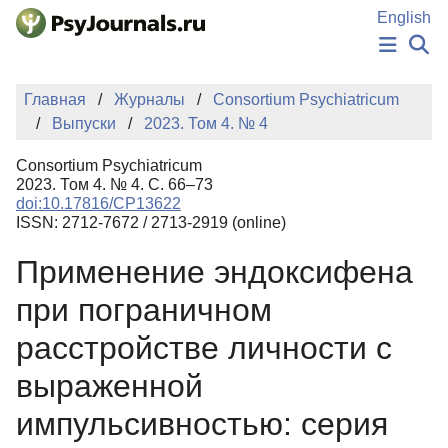
Перейти к основному содержанию
English
НОВОСТИ
Главная
Журналы
Consortium Psychiatricum
ИЗДАНИЯ
Выпуски
2023. Том 4. № 4
АВТОРЫ
ПОДАТЬ РУКОПИСЬ
Consortium Psychiatricum
БАЗА ЗНАНИЙ
2023. Том 4. № 4. С. 66–73
doi:10.17816/CP13622
КЛЮЧЕВЫЕ СЛОВА
ISSN: 2712-7672 / 2713-2919 (online)
Регистрация
Вход
Применение эндоксифена
при пограничном
расстройстве личности с
выраженной
импульсивностью: серия