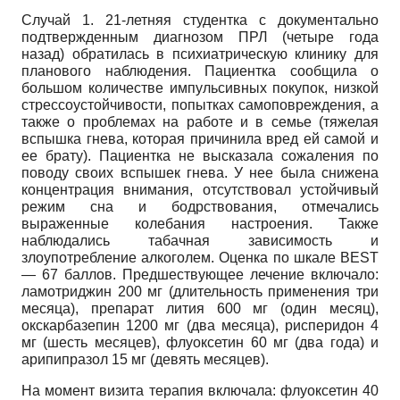
Случай 1. 21-летняя студентка с документально
подтвержденным диагнозом ПРЛ (четыре года
назад) обратилась в психиатрическую клинику для
планового наблюдения. Пациентка сообщила о
большом количестве импульсивных покупок, низкой
стрессоустойчивости, попытках самоповреждения, а
также о проблемах на работе и в семье (тяжелая
вспышка гнева, которая причинила вред ей самой и
ее брату). Пациентка не высказала сожаления по
поводу своих вспышек гнева. У нее была снижена
концентрация внимания, отсутствовал устойчивый
режим сна и бодрствования, отмечались
выраженные колебания настроения. Также
наблюдались табачная зависимость и
злоупотребление алкоголем. Оценка по шкале BEST
— 67 баллов. Предшествующее лечение включало:
ламотриджин 200 мг (длительность применения три
месяца), препарат лития 600 мг (один месяц),
окскарбазепин 1200 мг (два месяца), рисперидон 4
мг (шесть месяцев), флуоксетин 60 мг (два года) и
арипипразол 15 мг (девять месяцев).
На момент визита терапия включала: флуоксетин 40