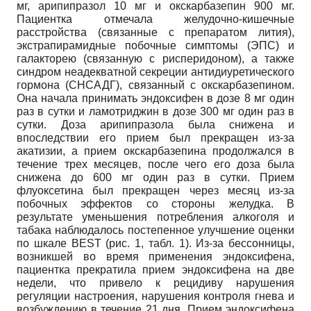
мг, арипипразол 10 мг и окскарбазепин 900 мг.
Пациентка отмечала желудочно-кишечные
расстройства (связанные с препаратом лития),
экстрапирамидные побочные симптомы (ЭПС) и
галакторею (связанную с рисперидоном), а также
синдром неадекватной секреции антидиуретического
гормона (СНСАДГ), связанный с окскарбазепином.
Она начала принимать эндоксифен в дозе 8 мг один
раз в сутки и ламотриджин в дозе 300 мг один раз в
сутки. Доза арипипразола была снижена и
впоследствии его прием был прекращен из-за
акатизии, а прием окскарбазепина продолжался в
течение трех месяцев, после чего его доза была
снижена до 600 мг один раз в сутки. Прием
флуоксетина был прекращен через месяц из-за
побочных эффектов со стороны желудка. В
результате уменьшения потребления алкоголя и
табака наблюдалось постепенное улучшение оценки
по шкале BEST (рис. 1, табл. 1). Из-за бессонницы,
возникшей во время применения эндоксифена,
пациентка прекратила прием эндоксифена на две
недели, что привело к рецидиву нарушения
регуляции настроения, нарушения контроля гнева и
возбуждению в течение 21 дня. Прием эндоксифена