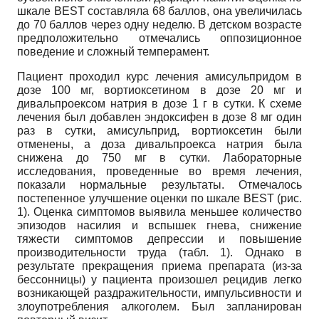
шкале BEST составляла 68 баллов, она увеличилась
до 70 баллов через одну неделю. В детском возрасте
предположительно отмечались оппозиционное
поведение и сложный темперамент.
Пациент проходил курс лечения амисульпридом в
дозе 100 мг, вортиоксетином в дозе 20 мг и
дивальпроексом натрия в дозе 1 г в сутки. К схеме
лечения был добавлен эндоксифен в дозе 8 мг один
раз в сутки, амисульприд, вортиоксетин были
отменены, а доза дивальпроекса натрия была
снижена до 750 мг в сутки. Лабораторные
исследования, проведенные во время лечения,
показали нормальные результаты. Отмечалось
постепенное улучшение оценки по шкале BEST (рис.
1). Оценка симптомов выявила меньшее количество
эпизодов насилия и вспышек гнева, снижение
тяжести симптомов депрессии и повышение
производительности труда (табл. 1). Однако в
результате прекращения приема препарата (из-за
бессонницы) у пациента произошел рецидив легко
возникающей раздражительности, импульсивности и
злоупотребления алкоголем. Был запланирован