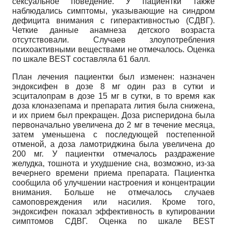
сексуальное поведение. У пациентки также
наблюдались симптомы, указывающие на синдром
дефицита внимания с гиперактивностью (СДВГ).
Четкие данные анамнеза детского возраста
отсутствовали. Случаев злоупотребления
психоактивными веществами не отмечалось. Оценка
по шкале BEST составляла 61 балл.
План лечения пациентки был изменен: назначен
эндоксифен в дозе 8 мг один раз в сутки и
эсциталопрам в дозе 15 мг в сутки, в то время как
доза клоназепама и препарата лития была снижена,
и их прием был прекращен. Доза рисперидона была
первоначально увеличена до 2 мг в течение месяца,
затем уменьшена с последующей постепенной
отменой, а доза ламотриджина была увеличена до
200 мг. У пациентки отмечалось раздражение
желудка, тошнота и ухудшение сна, возможно, из-за
вечернего времени приема препарата. Пациентка
сообщила об улучшении настроения и концентрации
внимания. Больше не отмечалось случаев
самоповреждения или насилия. Кроме того,
эндоксифен показал эффективность в купировании
симптомов СДВГ. Оценка по шкале BEST