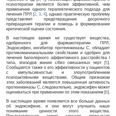
психотерапии является более эффективной, чем
применение одного терапевтического подхода для
лечения ПРЛ [
2
,
3
,
4
], однако практическую проблему
представляет предотвращение досрочного
прекращения терапии и помощь в формировании
критической оценки состояния.
В настоящее время не существует вещества,
одобренного для фармакотерапии ПРЛ.
Эндоксифен, ингибитор протеинкиназы С, обладает
противоманиакальными свойствами и одобрен для
лечения биполярного аффективного расстройства I
типа, эпизодов мании с/без смешанных черт [
5
].
Сообщается также о его эффективности у пациентов
с импульсивностью и злоупотреблением
психоактивными веществами. Общим признаком
этих заболеваний является повышенная активность
протеинкиназы С, следовательно, эндоксифен может
оцениваться при применении по этим показаниям [
6
].
В настоящее время появляется все больше данных
об эндоксифене, и они могут улучшить наше
понимание ценности этого вещества.
Представленная серия случаев описывает