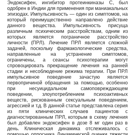
Эндоксифен, ингибитор протеинкиназы С, был
одобрен в Индии для применения при маниакальных
эпизодах. Импульсивность — один из симптомов, на
который преимущественно направлено действие
данного вещества. Импульсивность присуща
различным психическим расстройствам, одним из
которых является пограничное расстройство
личности (ПРЛ). Лечение ПРЛ является сложной
задачей, поскольку фармакологические средства,
направленные на устранение симптомов,
ограничены, а сеансы психотерапии могут
спровоцировать прекращение лечения на ранней
стадии и несоблюдение режима терапии. При ПРЛ
импульсивное поведение зачастую является
первопричиной обращения за помощью, особенно
при несуицидальном самоповреждающем
поведении, злоупотреблением психоактивных
веществ, рискованным сексуальным поведением,
агрессией и т.д. В данной статье представлена серия
из пяти клинических случаев пациентов с
диагностированным ПРЛ, которым в схему лечения
был добавлен эндоксифен в дозе 8 мг один раз в
день. Клиническая динамика отслеживалось с
помощью опросника Динамической оценки тяжести