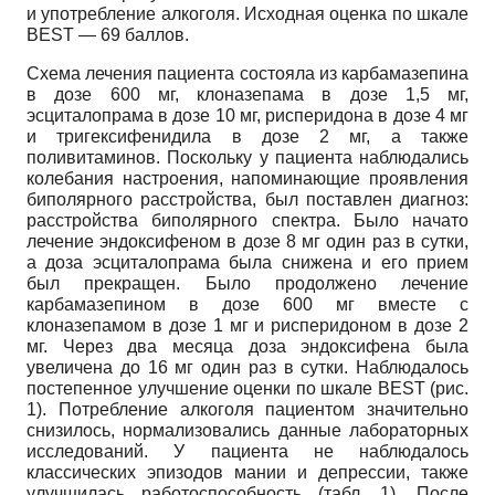
и употребление алкоголя. Исходная оценка по шкале
BEST — 69 баллов.
Схема лечения пациента состояла из карбамазепина
в дозе 600 мг, клоназепама в дозе 1,5 мг,
эсциталопрама в дозе 10 мг, рисперидона в дозе 4 мг
и тригексифенидила в дозе 2 мг, а также
поливитаминов. Поскольку у пациента наблюдались
колебания настроения, напоминающие проявления
биполярного расстройства, был поставлен диагноз:
расстройства биполярного спектра. Было начато
лечение эндоксифеном в дозе 8 мг один раз в сутки,
а доза эсциталопрама была снижена и его прием
был прекращен. Было продолжено лечение
карбамазепином в дозе 600 мг вместе с
клоназепамом в дозе 1 мг и рисперидоном в дозе 2
мг. Через два месяца доза эндоксифена была
увеличена до 16 мг один раз в сутки. Наблюдалось
постепенное улучшение оценки по шкале BEST (рис.
1). Потребление алкоголя пациентом значительно
снизилось, нормализовались данные лабораторных
исследований. У пациента не наблюдалось
классических эпизодов мании и депрессии, также
улучшилась работоспособность (табл. 1). После