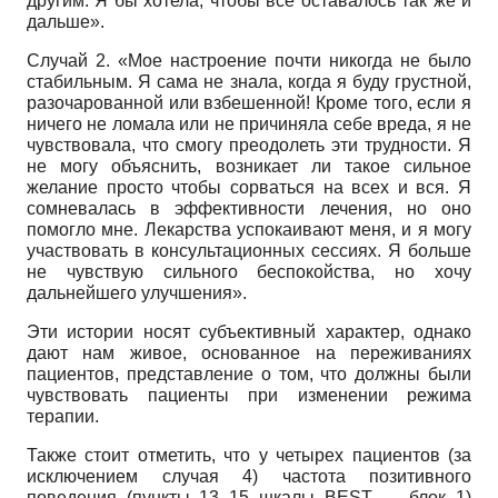
другим. Я бы хотела, чтобы все оставалось так же и
дальше».
Случай 2. «Мое настроение почти никогда не было
стабильным. Я сама не знала, когда я буду грустной,
разочарованной или взбешенной! Кроме того, если я
ничего не ломала или не причиняла себе вреда, я не
чувствовала, что смогу преодолеть эти трудности. Я
не могу объяснить, возникает ли такое сильное
желание просто чтобы сорваться на всех и вся. Я
сомневалась в эффективности лечения, но оно
помогло мне. Лекарства успокаивают меня, и я могу
участвовать в консультационных сессиях. Я больше
не чувствую сильного беспокойства, но хочу
дальнейшего улучшения».
Эти истории носят субъективный характер, однако
дают нам живое, основанное на переживаниях
пациентов, представление о том, что должны были
чувствовать пациенты при изменении режима
терапии.
Также стоит отметить, что у четырех пациентов (за
исключением случая 4) частота позитивного
поведения (пункты 13–15 шкалы BEST — блок 1)