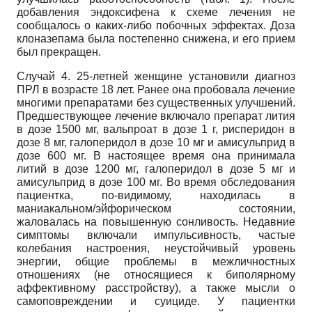
добавления эндоксифена к схеме лечения не
сообщалось о каких-либо побочных эффектах. Доза
клоназепама была постепенно снижена, и его прием
был прекращен.
Случай 4. 25-летней женщине установили диагноз
ПРЛ в возрасте 18 лет. Ранее она пробовала лечение
многими препаратами без существенных улучшений.
Предшествующее лечение включало препарат лития
в дозе 1500 мг, вальпроат в дозе 1 г, рисперидон в
дозе 8 мг, галоперидол в дозе 10 мг и амисульприд в
дозе 600 мг. В настоящее время она принимала
литий в дозе 1200 мг, галоперидол в дозе 5 мг и
амисульприд в дозе 100 мг. Во время обследования
пациентка, по-видимому, находилась в
маниакальном/эйфорическом состоянии,
жаловалась на повышенную сонливость. Недавние
симптомы включали импульсивность, частые
колебания настроения, неустойчивый уровень
энергии, общие проблемы в межличностных
отношениях (не относящиеся к биполярному
аффективному расстройству), а также мысли о
самоповреждении и суициде. У пациентки