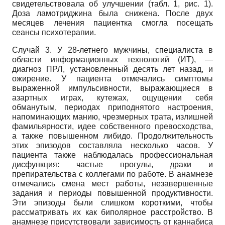
свидетельствовала об улучшении (табл. 1, рис. 1).
Доза ламотриджина была снижена. После двух
месяцев лечения пациентка смогла посещать
сеансы психотерапии.
Случай 3. У 28-летнего мужчины, специалиста в
области информационных технологий (ИТ), —
диагноз ПРЛ, установленный десять лет назад, и
ожирение. У пациента отмечались симптомы
выраженной импульсивности, выражающиеся в
азартных играх, кутежах, ощущении себя
обманутым, периодах приподнятого настроения,
напоминающих манию, чрезмерных трата, излишней
фамильярности, идее собственного превосходства,
а также повышенном либидо. Продолжительность
этих эпизодов составляла несколько часов. У
пациента также наблюдалась профессиональная
дисфункция: частые прогулы, драки и
препирательства с коллегами по работе. В анамнезе
отмечались смена мест работы, незавершенные
задания и периоды повышенной продуктивности.
Эти эпизоды были слишком короткими, чтобы
рассматривать их как биполярное расстройство. В
анамнезе присутствовали зависимость от каннабиса