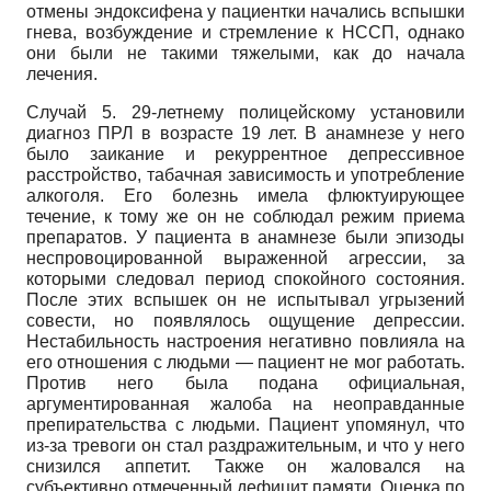
отмены эндоксифена у пациентки начались вспышки
гнева, возбуждение и стремление к НССП, однако
они были не такими тяжелыми, как до начала
лечения.
Случай 5. 29-летнему полицейскому установили
диагноз ПРЛ в возрасте 19 лет. В анамнезе у него
было заикание и рекуррентное депрессивное
расстройство, табачная зависимость и употребление
алкоголя. Его болезнь имела флюктуирующее
течение, к тому же он не соблюдал режим приема
препаратов. У пациента в анамнезе были эпизоды
неспровоцированной выраженной агрессии, за
которыми следовал период спокойного состояния.
После этих вспышек он не испытывал угрызений
совести, но появлялось ощущение депрессии.
Нестабильность настроения негативно повлияла на
его отношения с людьми — пациент не мог работать.
Против него была подана официальная,
аргументированная жалоба на неоправданные
препирательства с людьми. Пациент упомянул, что
из-за тревоги он стал раздражительным, и что у него
снизился аппетит. Также он жаловался на
субъективно отмеченный дефицит памяти. Оценка по