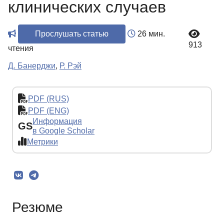
клинических случаев
Прослушать статью
26 мин.
913
чтения
Д. Банерджи
,
Р. Рэй
PDF (RUS)
PDF (ENG)
Информация
GS
в Google Scholar
Метрики
Резюме