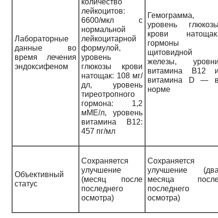
количество
лейкоцитов:
Гемограмма,
6600/мкл с
уровень глюкоз
нормальной
крови натощак
Лабораторные
лейкоцитарной
гормоны
данные во
формулой,
щитовидной
время лечения
уровень
железы, уровн
эндоксифеном
глюкозы крови
витамина В12 
натощак: 108 мг/
витамина D — 
дл, уровень
норме
тиреотропного
гормона: 1,2
мМЕ/л, уровень
витамина В12:
457 пг/мл
Сохраняется
Сохраняется
улучшение
улучшение (дв
Объективный
(месяц после
месяца посл
статус
последнего
последнего
осмотра)
осмотра)