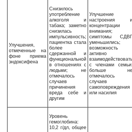
Снизилось
употребление
Улучшение
алкоголя и
настроения 
табака; заметно
концентрации
снизилась
внимания;
импульсивность;
симптомы СДВ
пациентка стала
уменьшились;
Улучшения,
более
возможность
отмеченные на
сдержанной и
активно
фоне приема
функциональной
взаимодействоват
эндоксифена
в отношениях с
с членами семьи
людьми; не
больше н
отмечалось
отмечалось
случаев
случаев
причинения
самоповреждения
вреда себе и
или насилия
другим
Уровень
гемоглобина:
10,2 г/дл, общее