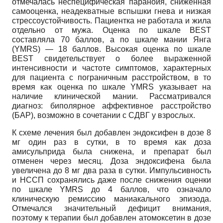
отмечалась неспецифическая паранойя, сниженная
самооценка, неадекватные вспышки гнева и низкая
стрессоустойчивость. Пациентка не работала и жила
отдельно от мужа. Оценка по шкале BEST
составляла 70 баллов, а по шкале мании Янга
(YMRS) — 18 баллов. Высокая оценка по шкале
BEST свидетельствует о более выраженной
интенсивности и частоте симптомов, характерных
для пациента с пограничным расстройством, в то
время как оценка по шкале YMRS указывает на
наличие клинической мании. Рассматривался
диагноз: биполярное аффективное расстройство
(БАР), возможно в сочетании с СДВГ у взрослых.
К схеме лечения был добавлен эндоксифен в дозе 8
мг один раз в сутки, в то время как доза
амисульприда была снижена, и препарат был
отменен через месяц. Доза эндоксифена была
увеличена до 8 мг два раза в сутки. Импульсивность
и НССП сохранялись даже после снижения оценки
по шкале YMRS до 4 баллов, что означало
клиническую ремиссию маниакального эпизода.
Отмечался значительный дефицит внимания,
поэтому к терапии был добавлен атомоксетин в дозе