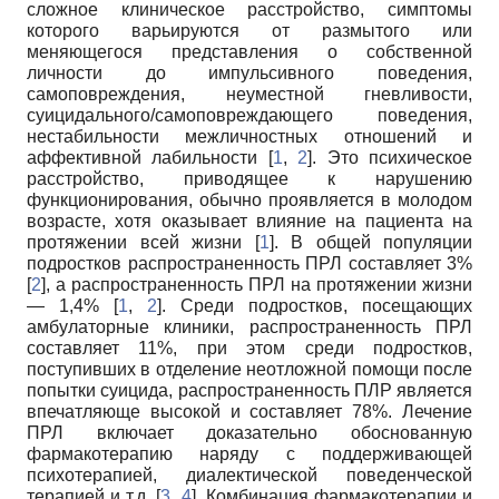
сложное клиническое расстройство, симптомы
которого варьируются от размытого или
меняющегося представления о собственной
личности до импульсивного поведения,
самоповреждения, неуместной гневливости,
суицидального/самоповреждающего поведения,
нестабильности межличностных отношений и
аффективной лабильности [
1
,
2
]. Это психическое
расстройство, приводящее к нарушению
функционирования, обычно проявляется в молодом
возрасте, хотя оказывает влияние на пациента на
протяжении всей жизни [
1
]. В общей популяции
подростков распространенность ПРЛ составляет 3%
[
2
], а распространенность ПРЛ на протяжении жизни
— 1,4% [
1
,
2
]. Среди подростков, посещающих
амбулаторные клиники, распространенность ПРЛ
составляет 11%, при этом среди подростков,
поступивших в отделение неотложной помощи после
попытки суицида, распространенность ПЛР является
впечатляюще высокой и составляет 78%. Лечение
ПРЛ включает доказательно обоснованную
фармакотерапию наряду с поддерживающей
психотерапией, диалектической поведенческой
терапией и т.д. [
3
,
4
]. Комбинация фармакотерапии и