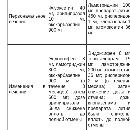
Ламотриджин 10
Флуоксетин 40
мг, препарат лити
мг, арипипразол
Первоначальное
450 мг, рисперидо
10 мг,
лечение
1 мг, клоназепам 
окскарбазепин
мг, атомоксетин 3
900 мг
мг
Эндоксифен 8 мг
Эндоксифен 8
эсциталопрам 1
мг, ламотриджин
мг, ламотриджи
300 мг,
200 мг, атомоксети
окскарбазепин
36 мг; рисперидо
900 мг (в
2 мг (в течени
Изменения в
течение 3
месяца), зате
лечении
месяцев), затем
снижение дозы 
600 мг; доза
отмена; доз
арипипразола
клоназепама 
была снижена
препарата лити
вплоть до
были снижен
полной отмены
вплоть до полно
отмены