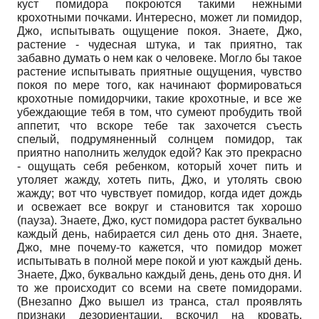
куст помидора покроются такими нежными
крохотными почками. Интересно, может ли помидор,
Джо, испытывать ощущение покоя. Знаете, Джо,
растение - чудесная штука, и так приятно, так
забавно думать о нем как о человеке. Могло бы такое
растение испытывать приятные ощущения, чувство
покоя по мере того, как начинают формироваться
крохотные помидорчики, такие крохотные, и все же
убеждающие тебя в том, что сумеют пробудить твой
аппетит, что вскоре тебе так захочется съесть
спелый, подрумяненный солнцем помидор, так
приятно наполнить желудок едой? Как это прекрасно
- ощущать себя ребенком, который хочет пить и
утоляет жажду, хотеть пить, Джо, и утолять свою
жажду; вот что чувствует помидор, когда идет дождь
и освежает все вокруг и становится так хорошо
(пауза). Знаете, Джо, куст помидора растет буквально
каждый день, набирается сил день ото дня. Знаете,
Джо, мне почему-то кажется, что помидор может
испытывать в полной мере покой и уют каждый день.
Знаете, Джо, буквально каждый день, день ото дня. И
то же происходит со всеми на свете помидорами.
(Внезапно Джо вышел из транса, стал проявлять
признаки дезориентации, вскочил на кровать,