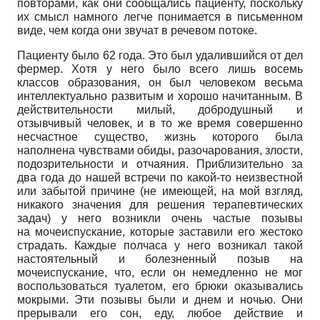
повторами, как они сообщались пациенту, поскольку
их смысл намного легче понимается в письменном
виде, чем когда они звучат в речевом потоке.
Пациенту было 62 года. Это был удалившийся от дел
фермер. Хотя у него было всего лишь восемь
классов образования, он был человеком весьма
интеллектуально развитым и хорошо начитанным. В
действительности милый, добродушный и
отзывчивый человек, и в то же время совершенно
несчастное существо, жизнь которого была
наполнена чувствами обиды, разочарования, злости,
подозрительности и отчаяния. Приблизительно за
два года до нашей встречи по какой-то неизвестной
или забытой причине (не имеющей, на мой взгляд,
никакого значения для решения терапевтических
задач) у него возникли очень частые позывы
на мочеиспускание, которые заставили его жестоко
страдать. Каждые полчаса у него возникал такой
настоятельный и болезненный позыв на
мочеиспускание, что, если он немедленно не мог
воспользоваться туалетом, его брюки оказывались
мокрыми. Эти позывы были и днем и ночью. Они
прерывали его сон, еду, любое действие и