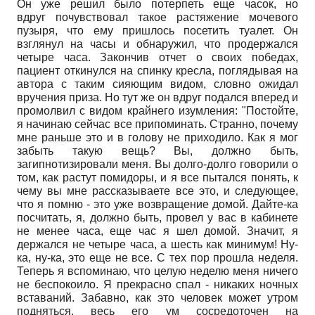
Он уже решил было потерпеть еще часок, но
вдруг почувствовал такое растяжение мочевого
пузыря, что ему пришлось посетить туалет. Он
взглянул на часы и обнаружил, что продержался
четыре часа. Закончив отчет о своих победах,
пациент откинулся на спинку кресла, поглядывая на
автора с таким сияющим видом, словно ожидал
вручения приза. Но тут же он вдруг подался вперед и
промолвил с видом крайнего изумления: "Постойте,
я начинаю сейчас все припоминать. Странно, почему
мне раньше это и в голову не приходило. Как я мог
забыть такую вещь? Вы, должно быть,
загипнотизировали меня. Вы долго-долго говорили о
том, как растут помидоры, и я все пытался понять, к
чему вы мне рассказываете все это, и следующее,
что я помню - это уже возвращение домой. Дайте-ка
посчитать, я, должно быть, провел у вас в кабинете
не менее часа, еще час я шел домой. Значит, я
держался не четыре часа, а шесть как минимум! Ну-
ка, ну-ка, это еще не все. С тех пор прошла неделя.
Теперь я вспоминаю, что целую неделю меня ничего
не беспокоило. Я прекрасно спал - никаких ночных
вставаний. Забавно, как это человек может утром
подняться, весь его ум сосредоточен на