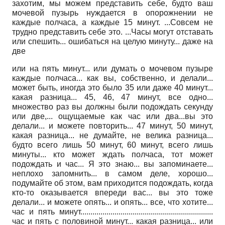
захотим, мы можем представить себе, будто ваш
мочевой пузырь нуждается в опорожнении не
каждые полчаса, а каждые 15 минут. ...Совсем не
трудно представить себе это. ...Часы могут отставать
или спешить... ошибаться на целую минуту... даже на
две
или на пять минут... или думать о мочевом пузыре
каждые полчаса... как вы, собственно, и делали...
может быть, иногда это было 35 или даже 40 минут...
какая разница... 45, 46, 47 минут, все одно...
множество раз вы должны были подождать секунду
или две,... ощущаемые как час или два...вы это
делали... и можете повторить... 47 минут, 50 минут,
какая разница... не думайте, не велика разница...
будто всего лишь 50 минут, 60 минут, всего лишь
минуты... кто может ждать полчаса, тот может
подождать и час... Я это знаю... вы запоминаете...
неплохо запомнить... в самом деле, хорошо...
подумайте об этом, вам приходится подождать, когда
кто-то оказывается впереди вас... вы это тоже
делали... и можете опять... и опять... все, что хотите...
час и пять минут..................................................................
час и пять с половиной минут... какая разница... или