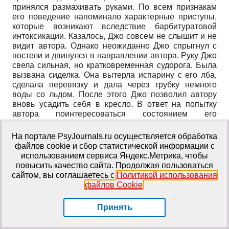
принялся размахивать руками. По всем признакам
его поведение напоминало характерные приступы,
которые возникают вследствие барбитуратовой
интоксикации. Казалось, Джо совсем не слышит и не
видит автора. Однако неожиданно Джо спрыгнул с
постели и двинулся в направлении автора. Руку Джо
свела сильная, но кратковременная судорога. Была
вызвана сиделка. Она вытерла испарину с его лба,
сделала перевязку и дала через трубку немного
воды со льдом. После этого Джо позволил автору
вновь усадить себя в кресло. В ответ на попытку
автора поинтересоваться состоянием его
предплечья, Джо схватил карандаш и бумагу и
написал: "Рассказывайте, рассказывайте".) Ах да,
На портале PsyJournals.ru осуществляется обработка
Джо, сам я вырос на ферме и думаю, что семечко
файлов cookie и сбор статистической информации с
помидора - замечательная вещь. Подумайте, Джо,
использованием сервиса Яндекс.Метрика, чтобы
только подумайте, ведь в этом маленьком семечке на
повысить качество сайта. Продолжая пользоваться
самом деле покоится так естественно, так уютно
сайтом, вы соглашаетесь с
Политикой использования
красивое растение, которое еще надо вырастить,
файлов Cookie
.
которое родит такие забавные листья и ветки.
Листья, ветки так красивы, такого красивого зеленого
Принять
цвета; ты можешь действительно почувствовать себя
счастливым, глядя на семечко помидора и