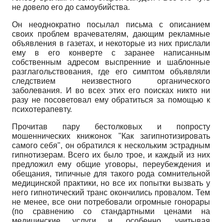
не довело его до самоубийства.
Он неоднократно посылал письма с описанием
своих проблем врачевателям, дающим рекламные
объявления в газетах, и некоторые из них прислали
ему в его конверте с заранее написанным
собственным адресом выспренние и шаблонные
разглагольствования, где его симптом объявляли
следствием неизвестного органического
заболевания. И во всех этих его поисках никто ни
разу не посоветовал ему обратиться за помощью к
психотерапевту.
Прочитав пару бестолковых и попросту
мошеннических книжонок "Как загипнотизировать
самого себя", он обратился к нескольким эстрадным
гипнотизерам. Всего их было трое, и каждый из них
предложил ему общие уговоры, переубеждения и
обещания, типичные для такого рода сомнительной
медицинской практики, но все их попытки вызвать у
него гипнотический транс окончились провалом. Тем
не менее, все они потребовали огромные гонорары
(по сравнению со стандартными ценами на
медицинские услуги и, особенно, учитывая