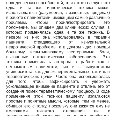
поведенческих способностей, то из этого следует, что
одна и та же гипнотическая техника может
использоваться (разумеется, в известных пределах)
в работе с пациентами, имеющими самые различные
проблемы. Чтобы проиллюстрировать это
положение, мы опишем два клинических случая, в
которых применялась одна и та же техника. В
первом из них она использовалась в терапии
пациента, страдающего от изнурительной
невротической проблемы, а в другом - для помощи
больному, испытывающему нестерпимые боли,
вызванные онкологическим заболеванием. Эта
техника применялась автором в работе как с
неграмотным пациентом, так и с выпускником
университета, как для экспериментальных, так и для
терапевтических целей. Часто она использовалась
для того, чтобы зафиксировать и удержать
ускользающее внимание пациента и отвлечь его от
создания помех терапевтическому процессу. В ходе
применения этой техники пациенту излагаются
простые и понятные мысли, которые, тем не менее,
сбивают его с толку, поскольку они кажутся ему не
имеющими никакого отношения ни к
терапевтической ситуации, ни к его проблеме.