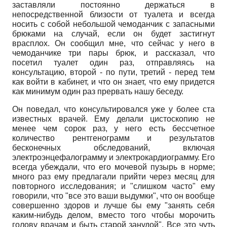
заставляли постоянно держаться в
непосредственной близости от туалета и всегда
носить с собой небольшой чемоданчик с запасными
брюками на случай, если он будет застигнут
врасплох. Он сообщил мне, что сейчас у него в
чемоданчике три пары брюк, и рассказал, что
посетил туалет один раз, отправляясь на
консультацию, второй - по пути, третий - перед тем
как войти в кабинет, и что он знает, что ему придется
как минимум один раз прервать нашу беседу.
Он поведал, что консультировался уже у более ста
известных врачей. Ему делали цистоскопию не
менее чем сорок раз, у него есть бессчетное
количество рентгенограмм и результатов
бесконечных обследований, включая
электроэнцефалограмму и электрокардиограмму. Его
всегда убеждали, что его мочевой пузырь в норме;
много раз ему предлагали прийти через месяц для
повторного исследования; и "слишком часто" ему
говорили, что "все это ваши выдумки", что он вообще
совершенно здоров и лучше бы ему "занять себя
каким-нибудь делом, вместо того чтобы морочить
голову врачам и быть старой занудой". Все это чуть