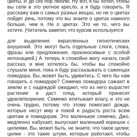
цветы. И до сих пор люблю. Ну вот, я бы хотел, чтобы
вы сели в это уютное кресло, а я буду говорить. Я
расскажу вам о самых разных вещах, но не о цветах
пойдет речь, потому что вы знаете о цветах намного
больше, чем я. Не о цветах. Это не то, чего вы
хотите. (Читатель заметит, что курсив используется
для выделения вкрапленных гипнотических
внушений. Это могут быть отдельные слоги, слова,
фразы или предложения, произносимые с особой
интонацией.) А теперь я спокойно могу начать свой
рассказ, и мне хотелось бы, чтобы вы спокойно
слушали меня, пока я буду рассказывать о саженцах
помидора. Вы, может быть, удивитесь. С чего бы нам
говорить о помидоре? Семечко помидора сажают в
землю и с надеждой ожидают, что из него вырастет
растение и даст плод, который принесет
удовлетворение. Семечко впитывает влагу, и это не
очень трудно, потому что этому помогают дожди,
которые несут мир и покой и радость роста всем
цветам и помидорам. Это маленькое семечко, Джо,
медленно набухает, выпускает маленький корешок с
цилиями. Вы, может быть, не знаете, что такое цилии;
цилии - это такие штуки, которые работают, чтобы