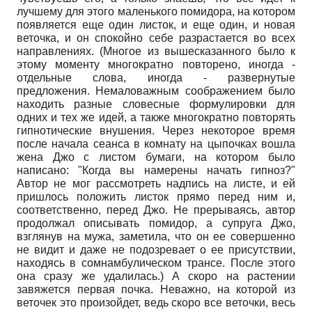
лучшему для этого маленького помидора, на котором
появляется еще один листок, и еще один, и новая
веточка, и он спокойно себе разрастается во всех
направлениях. (Многое из вышесказанного было к
этому моменту многократно повторено, иногда -
отдельные слова, иногда - развернутые
предложения. Немаловажным соображением было
находить разные словесные формулировки для
одних и тех же идей, а также многократно повторять
гипнотические внушения. Через некоторое время
после начала сеанса в комнату на цыпочках вошла
жена Джо с листом бумаги, на котором было
написано: "Когда вы намерены начать гипноз?"
Автор не мог рассмотреть надпись на листе, и ей
пришлось положить листок прямо перед ним и,
соответственно, перед Джо. Не прерываясь, автор
продолжал описывать помидор, а супруга Джо,
взглянув на мужа, заметила, что он ее совершенно
не видит и даже не подозревает о ее присутствии,
находясь в сомнамбулическом трансе. После этого
она сразу же удалилась.) А скоро на растении
завяжется первая почка. Неважно, на которой из
веточек это произойдет, ведь скоро все веточки, весь