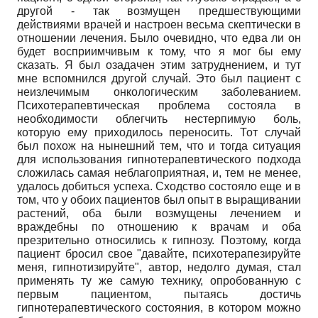
другой - так возмущен предшествующими
действиями врачей и настроен весьма скептически в
отношении лечения. Было очевидно, что едва ли он
будет восприимчивым к тому, что я мог бы ему
сказать. Я был озадачен этим затруднением, и тут
мне вспомнился другой случай. Это был пациент с
неизлечимым онкологическим заболеванием.
Психотерапевтическая проблема состояла в
необходимости облегчить нестерпимую боль,
которую ему приходилось переносить. Тот случай
был похож на нынешний тем, что и тогда ситуация
для использования гипнотерапевтического подхода
сложилась самая неблагоприятная, и, тем не менее,
удалось добиться успеха. Сходство состояло еще и в
том, что у обоих пациентов был опыт в выращивании
растений, оба были возмущены лечением и
враждебны по отношению к врачам и оба
презрительно относились к гипнозу. Поэтому, когда
пациент бросил свое "давайте, психотерапезируйте
меня, гипнотизируйте", автор, недолго думая, стал
применять ту же самую технику, опробованную с
первым пациентом, пытаясь достичь
гипнотерапевтического состояния, в котором можно