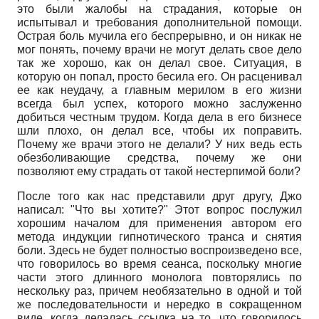
это были жалобы на страдания, которые он
испытывал и требования дополнительной помощи.
Острая боль мучила его беспрерывно, и он никак не
мог понять, почему врачи не могут делать свое дело
так же хорошо, как он делал свое. Ситуация, в
которую он попал, просто бесила его. Он расценивал
ее как неудачу, а главным мерилом в его жизни
всегда был успех, которого можно заслуженно
добиться честным трудом. Когда дела в его бизнесе
шли плохо, он делал все, чтобы их поправить.
Почему же врачи этого не делали? У них ведь есть
обезболивающие средства, почему же они
позволяют ему страдать от такой нестерпимой боли?
После того как нас представили друг другу, Джо
написал: "Что вы хотите?" Этот вопрос послужил
хорошим началом для применения автором его
метода индукции гипнотического транса и снятия
боли. Здесь не будет полностью воспроизведено все,
что говорилось во время сеанса, поскольку многие
части этого длинного монолога повторялись по
нескольку раз, причем необязательно в одной и той
же последовательности и нередко в сокращенном
виде, когда делалась ссылка на то, что говорилось