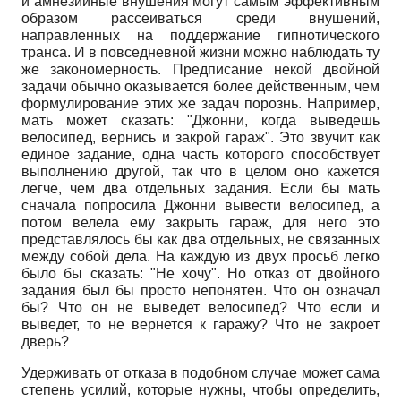
и амнезийные внушения могут самым эффективным
образом рассеиваться среди внушений,
направленных на поддержание гипнотического
транса. И в повседневной жизни можно наблюдать ту
же закономерность. Предписание некой двойной
задачи обычно оказывается более действенным, чем
формулирование этих же задач порознь. Например,
мать может сказать: "Джонни, когда выведешь
велосипед, вернись и закрой гараж". Это звучит как
единое задание, одна часть которого способствует
выполнению другой, так что в целом оно кажется
легче, чем два отдельных задания. Если бы мать
сначала попросила Джонни вывести велосипед, а
потом велела ему закрыть гараж, для него это
представлялось бы как два отдельных, не связанных
между собой дела. На каждую из двух просьб легко
было бы сказать: "Не хочу". Но отказ от двойного
задания был бы просто непонятен. Что он означал
бы? Что он не выведет велосипед? Что если и
выведет, то не вернется к гаражу? Что не закроет
дверь?
Удерживать от отказа в подобном случае может сама
степень усилий, которые нужны, чтобы определить,