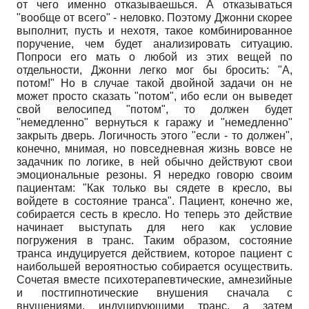
от чего именно отказываешься. А отказываться
"вообще от всего" - неловко. Поэтому Джонни скорее
выполнит, пусть и нехотя, такое комбинированное
поручение, чем будет анализировать ситуацию.
Попроси его мать о любой из этих вещей по
отдельности, Джонни легко мог бы бросить: "А,
потом!" Но в случае такой двойной задачи он не
может просто сказать "потом", ибо если он выведет
свой велосипед "потом", то должен будет
"немедленно" вернуться к гаражу и "немедленно"
закрыть дверь. Логичность этого "если - то должен",
конечно, мнимая, но повседневная жизнь вовсе не
задачник по логике, в ней обычно действуют свои
эмоциональные резоны. Я нередко говорю своим
пациентам: "Как только вы сядете в кресло, вы
войдете в состояние транса". Пациент, конечно же,
собирается сесть в кресло. Но теперь это действие
начинает выступать для него как условие
погружения в транс. Таким образом, состояние
транса индуцируется действием, которое пациент с
наибольшей вероятностью собирается осуществить.
Сочетая вместе психотерапевтические, амнезийные
и постгипнотические внушения сначала с
внушениями, индуцирующими транс, а затем