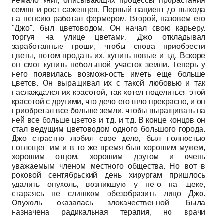
немало книг, описывающих процессы прорастания
семян и рост саженцев. Первый пациент до выхода
на пенсию работал фермером. Второй, назовем его
"Джо", был цветоводом. Он начал свою карьеру,
торгуя на улице цветами. Джо откладывал
заработанные гроши, чтобы снова приобрести
цветы, потом продать их, купить новые и т.д. Вскоре
он смог купить небольшой участок земли. Теперь у
него появилась возможность иметь еще больше
цветов. Он выращивал их с такой любовью и так
наслаждался их красотой, так хотел поделиться этой
красотой с другими, что дело его шло прекрасно, и он
приобретал все больше земли, чтобы выращивать на
ней все больше цветов и т.д. и т.д. В конце концов он
стал ведущим цветоводом одного большого города.
Джо страстно любил свое дело, был полностью
поглощен им и в то же время был хорошим мужем,
хорошим отцом, хорошим другом и очень
уважаемым членом местного общества. Но вот в
роковой сентябрьский день хирургам пришлось
удалить опухоль, возникшую у него на щеке,
стараясь не слишком обезобразить лицо Джо.
Опухоль оказалась злокачественной. Была
назначена радикальная терапия, но врачи