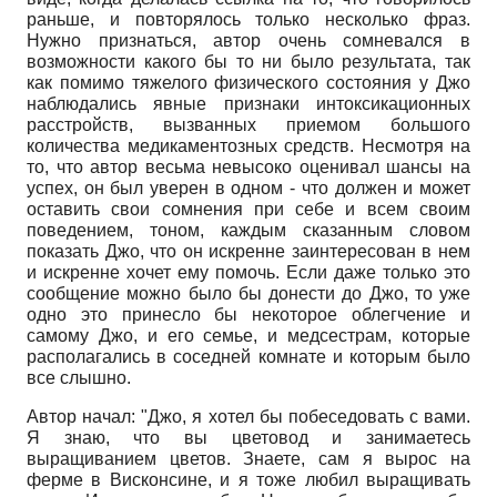
раньше, и повторялось только несколько фраз.
Нужно признаться, автор очень сомневался в
возможности какого бы то ни было результата, так
как помимо тяжелого физического состояния у Джо
наблюдались явные признаки интоксикационных
расстройств, вызванных приемом большого
количества медикаментозных средств. Несмотря на
то, что автор весьма невысоко оценивал шансы на
успех, он был уверен в одном - что должен и может
оставить свои сомнения при себе и всем своим
поведением, тоном, каждым сказанным словом
показать Джо, что он искренне заинтересован в нем
и искренне хочет ему помочь. Если даже только это
сообщение можно было бы донести до Джо, то уже
одно это принесло бы некоторое облегчение и
самому Джо, и его семье, и медсестрам, которые
располагались в соседней комнате и которым было
все слышно.
Автор начал: "Джо, я хотел бы побеседовать с вами.
Я знаю, что вы цветовод и занимаетесь
выращиванием цветов. Знаете, сам я вырос на
ферме в Висконсине, и я тоже любил выращивать