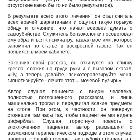
отсутствие каких бы то ни было результатов).
В результате всего этого "лечения" он стал считать
всех врачей шарлатанами и ощутил такую горькую
обиду и отчаяние, что начал всерьез думать о
самоубийстве. Служитель бензоколонки посоветовал
ему обратиться к психиатру, назвал мое имя, которое
запомнил по статье в воскресной газете. Так он
появился в моем кабинете.
Закончив свой рассказ, он откинулся на спинку
кресла, сложил на груди руки и с вызовом сказал:
«Ну, а теперь давайте, психотерапезируйте меня,
гипнотизируйте - лечите этот ... мочевой пузырь».
Автор слушал пациента с видом человека,
полностью поглощенного рассказом, и лишь
машинально трогал и передвигал всякие предметы
на столе. При этом, в частности, он повернул
стоявшие там часы так, чтобы пациент не мог видеть
циферблат. Слушая горестную повесть о
злоключениях пациента, автор размышлял о
возможном терапевтическом подходе в этом случае:
пациент, с одной стороны, так глубоко страдает, а с