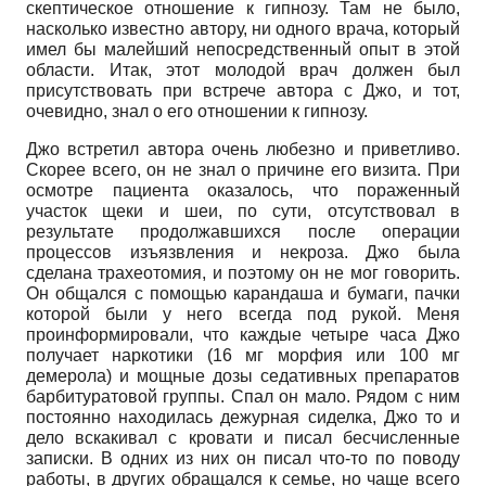
скептическое отношение к гипнозу. Там не было,
насколько известно автору, ни одного врача, который
имел бы малейший непосредственный опыт в этой
области. Итак, этот молодой врач должен был
присутствовать при встрече автора с Джо, и тот,
очевидно, знал о его отношении к гипнозу.
Джо встретил автора очень любезно и приветливо.
Скорее всего, он не знал о причине его визита. При
осмотре пациента оказалось, что пораженный
участок щеки и шеи, по сути, отсутствовал в
результате продолжавшихся после операции
процессов изъязвления и некроза. Джо была
сделана трахеотомия, и поэтому он не мог говорить.
Он общался с помощью карандаша и бумаги, пачки
которой были у него всегда под рукой. Меня
проинформировали, что каждые четыре часа Джо
получает наркотики (16 мг морфия или 100 мг
демерола) и мощные дозы седативных препаратов
барбитуратовой группы. Спал он мало. Рядом с ним
постоянно находилась дежурная сиделка, Джо то и
дело вскакивал с кровати и писал бесчисленные
записки. В одних из них он писал что-то по поводу
работы, в других обращался к семье, но чаще всего