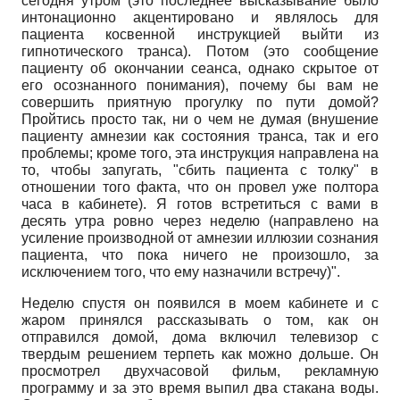
сегодня утром (это последнее высказывание было
интонационно акцентировано и являлось для
пациента косвенной инструкцией выйти из
гипнотического транса). Потом (это сообщение
пациенту об окончании сеанса, однако скрытое от
его осознанного понимания), почему бы вам не
совершить приятную прогулку по пути домой?
Пройтись просто так, ни о чем не думая (внушение
пациенту амнезии как состояния транса, так и его
проблемы; кроме того, эта инструкция направлена на
то, чтобы запугать, "сбить пациента с толку" в
отношении того факта, что он провел уже полтора
часа в кабинете). Я готов встретиться с вами в
десять утра ровно через неделю (направлено на
усиление производной от амнезии иллюзии сознания
пациента, что пока ничего не произошло, за
исключением того, что ему назначили встречу)".
Неделю спустя он появился в моем кабинете и с
жаром принялся рассказывать о том, как он
отправился домой, дома включил телевизор с
твердым решением терпеть как можно дольше. Он
просмотрел двухчасовой фильм, рекламную
программу и за это время выпил два стакана воды.