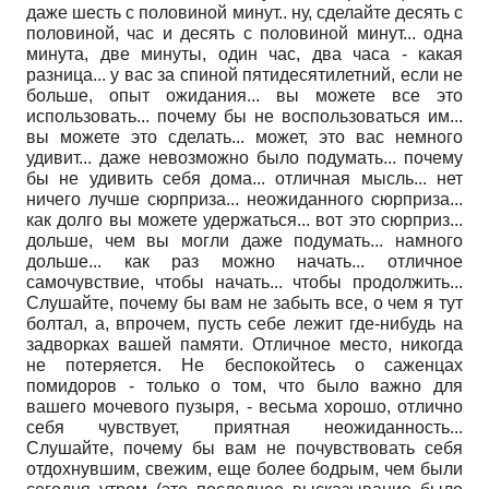
даже шесть с половиной минут.. ну, сделайте десять с
половиной, час и десять с половиной минут... одна
минута, две минуты, один час, два часа - какая
разница... у вас за спиной пятидесятилетний, если не
больше, опыт ожидания... вы можете все это
использовать... почему бы не воспользоваться им...
вы можете это сделать... может, это вас немного
удивит... даже невозможно было подумать... почему
бы не удивить себя дома... отличная мысль... нет
ничего лучше сюрприза... неожиданного сюрприза...
как долго вы можете удержаться... вот это сюрприз...
дольше, чем вы могли даже подумать... намного
дольше... как раз можно начать... отличное
самочувствие, чтобы начать... чтобы продолжить...
Слушайте, почему бы вам не забыть все, о чем я тут
болтал, а, впрочем, пусть себе лежит где-нибудь на
задворках вашей памяти. Отличное место, никогда
не потеряется. Не беспокойтесь о саженцах
помидоров - только о том, что было важно для
вашего мочевого пузыря, - весьма хорошо, отлично
себя чувствует, приятная неожиданность...
Слушайте, почему бы вам не почувствовать себя
отдохнувшим, свежим, еще более бодрым, чем были