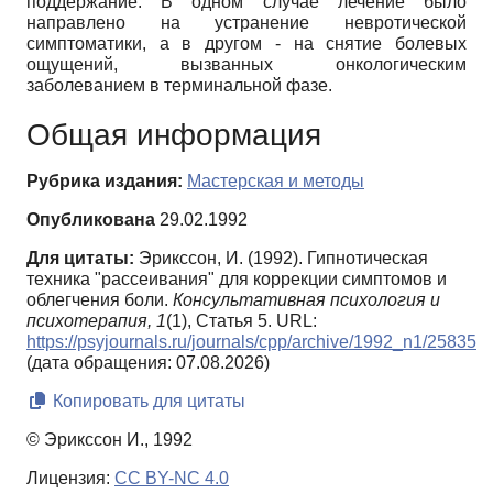
поддержание. В одном случае лечение было
направлено на устранение невротической
симптоматики, а в другом - на снятие болевых
ощущений, вызванных онкологическим
заболеванием в терминальной фазе.
Общая информация
Рубрика издания:
Мастерская и методы
Опубликована
29.02.1992
Для цитаты:
Эрикссон, И. (1992). Гипнотическая
техника "рассеивания" для коррекции симптомов и
облегчения боли.
Консультативная психология и
психотерапия,
1
(1), Статья 5. URL:
https://psyjournals.ru/journals/cpp/archive/1992_n1/25835
(дата обращения: 07.08.2026)
Копировать для цитаты
© Эрикссон И., 1992
Лицензия:
CC BY-NC 4.0