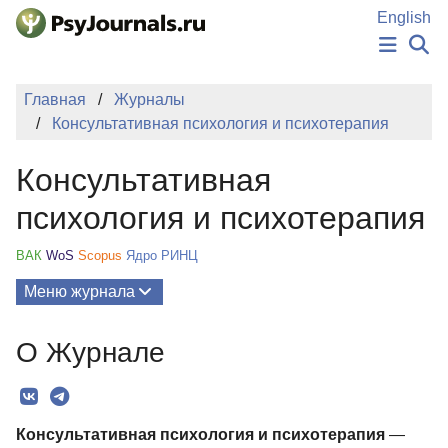
Перейти к основному содержанию
English
НОВОСТИ
Главная
Журналы
ИЗДАНИЯ
Консультативная психология и психотерапия
АВТОРЫ
ПОДАТЬ РУКОПИСЬ
Консультативная
БАЗА ЗНАНИЙ
КЛЮЧЕВЫЕ СЛОВА
психология и психотерапия
Регистрация
Вход
ВАК
WoS
Scopus
Ядро РИНЦ
Меню журнала
Выпуски
О Журнале
О Журнале
Миссия
Консультативная психология и психотерапия
—
Редколлегия