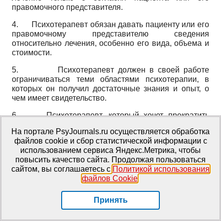
правомочного представителя.
4. Психотерапевт обязан давать пациенту или его
правомочному представителю сведения
относительно лечения, особенно его вида, объема и
стоимости.
5. Психотерапевт должен в своей работе
ограничиваться теми областями психотерапии, в
которых он получил достаточные знания и опыт, о
чем имеет свидетельство.
6. Психотерапевт, который хочет прекратить
работу по специальности, должен своевременно
На портале PsyJournals.ru осуществляется обработка
уведомить об этом своих пациентов или их
файлов cookie и сбор статистической информации с
правомочных представителей, чтобы они заранее
использованием сервиса Яндекс.Метрика, чтобы
могли обеспечить себе дальнейшее
повысить качество сайта. Продолжая пользоваться
психотерапевтическое лечение.
сайтом, вы соглашаетесь с
Политикой использования
файлов Cookie
.
§ 15
Психотерапевт, а также его помощники обязаны не
Принять
разглашать тайны, которые были им доверены или
стали им известны в процессе их профессиональной