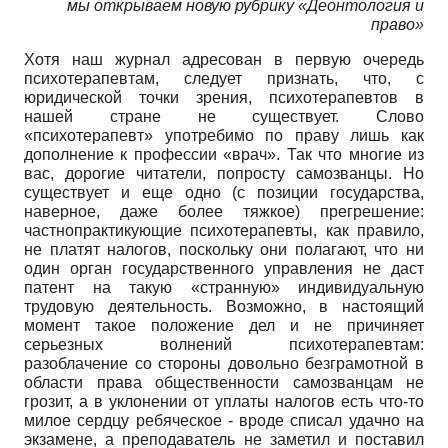
мы открываем новую рубрику «Деонтология и
право»
Хотя наш журнал адресован в первую очередь
психотерапевтам, следует признать, что, с
юридической точки зрения, психотерапевтов в
нашей стране не существует. Слово
«психотерапевт» употребимо по праву лишь как
дополнение к профессии «врач». Так что многие из
вас, дорогие читатели, попросту самозванцы. Но
существует и еще одно (с позиции государства,
наверное, даже более тяжкое) прегрешение:
частнопрактикующие психотерапевты, как правило,
не платят налогов, поскольку они полагают, что ни
один орган государственного управления не даст
патент на такую «странную» индивидуальную
трудовую деятельность. Возможно, в настоящий
момент такое положение дел и не причиняет
серьезных волнений психотерапевтам:
разоблачение со стороны довольно безграмотной в
области права общественности самозванцам не
грозит, а в уклонении от уплаты налогов есть что-то
милое сердцу ребяческое - вроде списал удачно на
экзамене, а преподаватель не заметил и поставил