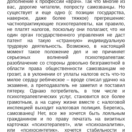
дополнение к профессии «врач». Так что многие из
вас, дорогие читатели, попросту самозванцы. Но
существует и еще одно (с позиции государства,
наверное, даже более тяжкое) прегрешение:
частнопрактикующие психотерапевты, как правило,
не платят налогов, поскольку они полагают, что ни
один орган государственного управления не даст
патент на такую «странную» индивидуальную
трудовую деятельность. Возможно, в настоящий
момент такое положение дел и не причиняет
серьезных волнений психотерапевтам:
разоблачение со стороны довольно безграмотной в
области права общественности самозванцам не
грозит, а в уклонении от уплаты налогов есть что-то
милое сердцу ребяческое – вроде списал удачно на
экзамене, а преподаватель не заметил и поставил
пятерку. Однако потребитель, в том числе и
психотерапевтических услуг, становится все более
грамотным, а на сцену жизни вместе с налоговой
инспекцией выходит налоговая полиция. Берегись,
самозванец! Нет, все же хочется быть лояльным
гражданином и по праву печатать на визитных
карточках «психотерапевт», или «психоаналитик»,
или «психосинтетик», хочется стабильности и