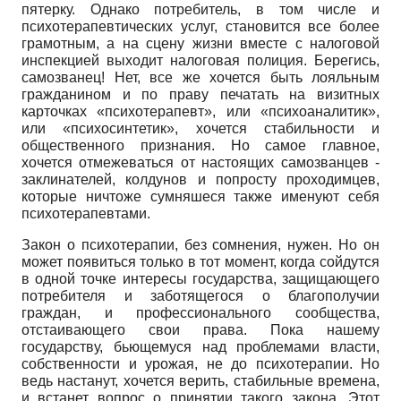
пятерку. Однако потребитель, в том числе и
психотерапевтических услуг, становится все более
грамотным, а на сцену жизни вместе с налоговой
инспекцией выходит налоговая полиция. Берегись,
самозванец! Нет, все же хочется быть лояльным
гражданином и по праву печатать на визитных
карточках «психотерапевт», или «психоаналитик»,
или «психосинтетик», хочется стабильности и
общественного признания. Но самое главное,
хочется отмежеваться от настоящих самозванцев -
заклинателей, колдунов и попросту проходимцев,
которые ничтоже сумняшеся также именуют себя
психотерапевтами.
Закон о психотерапии, без сомнения, нужен. Но он
может появиться только в тот момент, когда сойдутся
в одной точке интересы государства, защищающего
потребителя и заботящегося о благополучии
граждан, и профессионального сообщества,
отстаивающего свои права. Пока нашему
государству, бьющемуся над проблемами власти,
собственности и урожая, не до психотерапии. Но
ведь настанут, хочется верить, стабильные времена,
и встанет вопрос о принятии такого закона. Этот