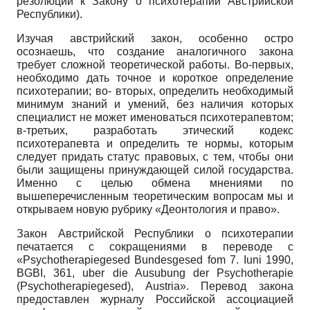
резолюции к Закону о психотерапии Австрийской
Республики).
Изучая австрийский закон, особенно остро
осознаешь, что создание аналогичного закона
требует сложной теоретической работы. Во-первых,
необходимо дать точное и короткое определение
психотерапии; во- вторых, определить необходимый
минимум знаний и умений, без наличия которых
специалист не может именоваться психотерапевтом;
в-третьих, разработать этический кодекс
психотерапевта и определить те нормы, которым
следует придать статус правовых, с тем, чтобы они
были защищены принуждающей силой государства.
Именно с целью обмена мнениями по
вышеперечисленным теоретическим вопросам мы и
открываем новую рубрику «Деонтология и право».
Закон Австрийской Республики о психотерапии
печатается с сокращениями в переводе с
«
Psychotherapiegesed
Bundesgesed
fom
7.
Iuni 1990,
BGBI, 361, uber die Ausubung der Psychotherapie
(Psychotherapiegesed), Austria».
Перевод закона
предоставлен журналу Российской ассоциацией