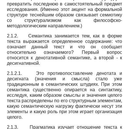
превратить последнюю в самостоятельный предмет
исследования. (Именно этот акцент на формальной
структуре теснейшим образом связывает семиотику
со структурализмом как философско-
методологическим направлением.)
2.1.2. Семантика занимается тем, как в форме
текста выражается определенное содержание: что
означает данный текст и что он сообщает
относительно означаемого? Первый вопрос
относится к денотативной семантике, а второй - к
десигнативной.
2.1.2.1. Это противопоставление денотата и
десигната (значения и смысла) стало уже
традиционным в семантических штудиях. При этом
семантика существенно опирается на синтактику,
исследуя, каким образом смыслы и значения целого
текста распределены по его структурным элементам,
какую семантическую нагрузку фактически несут эти
элементы и какую роль при этом играет организация
целого.
2.1.3. Прагматика изучает отношение текста к