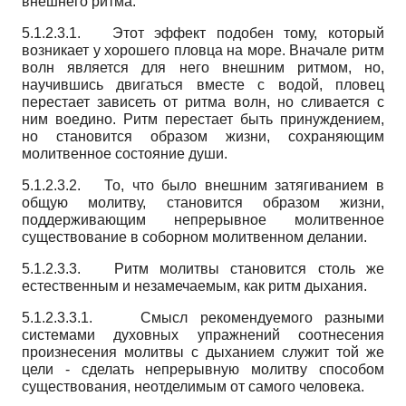
внешнего ритма.
5.1.2.3.1. Этот эффект подобен тому, который
возникает у хорошего пловца на море. Вначале ритм
волн является для него внешним ритмом, но,
научившись двигаться вместе с водой, пловец
перестает зависеть от ритма волн, но сливается с
ним воедино. Ритм перестает быть принуждением,
но становится образом жизни, сохраняющим
молитвенное состояние души.
5.1.2.3.2. То, что было внешним затягиванием в
общую молитву, становится образом жизни,
поддерживающим непрерывное молитвенное
существование в соборном молитвенном делании.
5.1.2.3.3. Ритм молитвы становится столь же
естественным и незамечаемым, как ритм дыхания.
5.1.2.3.3.1. Смысл рекомендуемого разными
системами духовных упражнений соотнесения
произнесения молитвы с дыханием служит той же
цели - сделать непрерывную молитву способом
существования, неотделимым от самого человека.