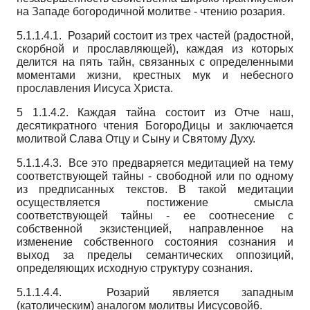
на Западе богородичной молитве - чтению розария.
5.1.1.4.1. Розарий состоит из трех частей (радостной,
скорбной и прославляющей), каждая из которых
делится на пять тайн, связанных с определенными
моментами жизни, крестных мук и небесного
прославления Иисуса Христа.
5 1.1.4.2. Каждая тайна состоит из Отче наш,
десятикратного чтения БогороДицы и заключается
молитвой Слава Отцу и Сыну и Святому Духу.
5.1.1.4.3. Все это предваряется медитацией на тему
соответствующей тайны - свободной или по одному
из предписанных текстов. В такой медитации
осуществляется постижение смысла
соответствующей тайны - ее соотнесение с
собственной экзистенцией, направленное на
изменение собственного состояния сознания и
выход за пределы семантических оппозиций,
определяющих исходную структуру сознания.
5.1.1.4.4. Розарий является западным
(католическим) аналогом молитвы Иисусовой6.