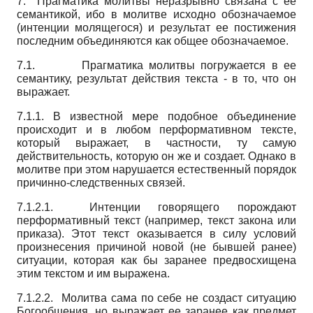
7. Прагматика молитвы неразрывно связана с ее
семантикой, ибо в молитве исходно обозначаемое
(интенции молящегося) и результат ее постижения
последним объединяются как общее обозначаемое.
7.1. Прагматика молитвы погружается в ее
семантику, результат действия текста - в то, что он
выражает.
7.1.1. В известной мере подобное объединение
происходит и в любом перформативном тексте,
который выражает, в частности, ту самую
действительность, которую он же и создает. Однако в
молитве при этом нарушается естественный порядок
причинно-следственных связей.
7.1.2.1. Интенции говорящего порождают
перформативный текст (например, текст закона или
приказа). Этот текст оказывается в силу условий
произнесения причиной новой (не бывшей ранее)
ситуации, которая как бы заранее предвосхищена
этим текстом и им выражена.
7.1.2.2. Молитва сама по себе не создаст ситуацию
Богообщения, но выражает ее заранее как предмет