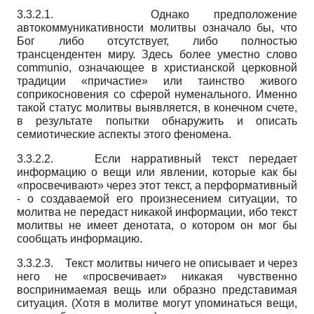
3.3.2.1. Однако предположение
автокоммуникативности молитвы означало бы, что
Бог либо отсутствует, либо полностью
трансцендентен миру. Здесь более уместно слово
communio
, означающее в христианской церковной
традиции «причастие» или таинство живого
соприкосновения со сферой нуменального. Именно
такой статус молитвы выявляется, в конечном счете,
в результате попытки обнаружить и описать
семиотические аспекты этого феномена.
3.3.2.2. Если нарративный текст передает
информацию о вещи или явлении, которые как бы
«просвечивают» через этот текст, а перформативный
- о создаваемой его произнесением ситуации, то
молитва не передаст никакой информации, ибо текст
молитвы не имеет денотата, о котором он мог бы
сообщать информацию.
3.3.2.3. Текст молитвы ничего не описывает и через
него не «просвечивает» никакая чувственно
воспринимаемая вещь или образно представимая
ситуация. (Хотя в молитве могут упоминаться вещи,