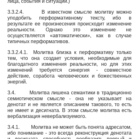
лица, события и ситуации.)
3.3.2.4. В известном смысле молитву можно
уподобить перформативному тексту, ибо в
результате ее произнесения происходит изменение
реальности. Однако это изменение не
осуществляется «автоматически», как в случае
типичных перформативов.
3.3.2.4.1. Молитва близка к перформативу только
тем, что она создает условия, необходимые для
благодатного изменения реальности, но для этих
изменений требуется синергия - совместное
действие, соработа человеческих и божественных
энергий.
3.4. Молитва лишена семантики в традиционно
семиотическом смысле - она не указывает на
денотат и не является описанием такового, то есть
не имеет и десигната. В этом смысле молитва есть
вербализация невербализуемого.
3.4.1. Молитва не может быть понята адресатом,
ибо понимание - это всегда реконструкция денотата
и десигната, способность вообразить первый и