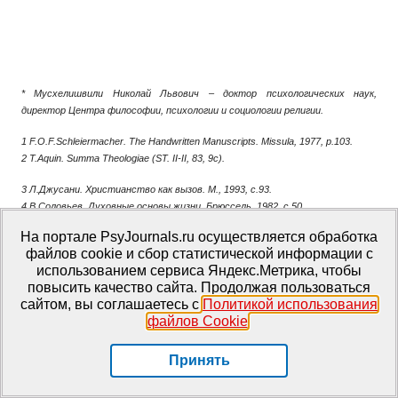
* Мусхелишвили Николай Львович – доктор психологических наук,
директор Центра философии, психологии и социологии религии.
1 F.О.F.Schleiermacher. The Handwritten Manuscripts. Missula, 1977, p.103.
2 T.Aquin. Summa Theologiae (ST. II-II, 83, 9c).
3 Л.Джусани. Христианство как вызов. М., 1993, с.93.
4 В.Соловьев. Духовные основы жизни. Брюссель, 1982, с.50.
На портале PsyJournals.ru осуществляется обработка
5 Харитон (игумен). О молитве Иисусовой. Н.-Валаам, 1991.
файлов cookie и сбор статистической информации с
6 R.Scherschel. Rozenkranz – das Jesusgebt des Westeens. – Freiburg im
использованием сервиса Яндекс.Метрика, чтобы
Breisgan, 1979.
повысить качество сайта. Продолжая пользоваться
7 М.Бахтин. Эстетика словесного творчества. М., 1979, с.103.
сайтом, вы соглашаетесь с
Политикой использования
8 М.Бахтин. Op. cit., с.105.
файлов Cookie
.
9 М.Бахтин. Op. cit., с.105.
10 М.Бахтин. Op. cit., с.106
Принять
11 Как научиться Иисусовой молитве. Оптина пустынь, 1912, с.5.
12 М.Мамардашвили, А.Пятигорский. Сознание и символ. Иерусалим, 1982.