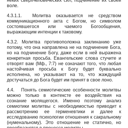
неких сверхчеловеческих сил, подчинение их своей
воле.
4.3.1.1. Молитва оказывается не средством
коммуникационного акта с Богом, но символом
состоявшегося или чаемого Богообщения,
выражающим интенции к таковому.
4.3.2. Молитва противоположна заклинанию уже
потому, что она направлена не на подчинение Бога,
но на подчинение Богу, даже если в ней выражена
конкретная просьба. Евангельские слова стучите и
отворят вам (Мф., 7:7) не означают того, что любая
настойчивая просьба к Богу будет буквально
исполнена, но указывают на то, что жаждущий
достучаться до Бога будет им принят в свое лоно.
4.4. Понять семиотические особенности молитвы
можно только в контексте ее воздействия на
сознание молящегося. Именно поэтому анализ
семиотики молитвы с необходимостью приводит к
рассмотрению ее герменевтики и далее к
исследованию психологии отношения к сакральному
(нуменальному). Это отношение не статично, но
преобразуется в процессе молитвы.