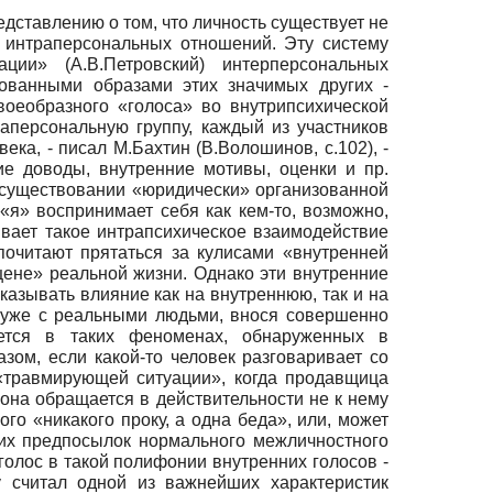
дставлению о том, что личность существует не
й интраперсональных отношений. Эту систему
ции» (А.В.Петровский) интерперсональных
рованными образами этих значимых других -
воеобразного «голоса» во внутрипсихической
раперсональную группу, каждый из участников
ека, - писал М.Бахтин (В.Волошинов, с.102), -
е доводы, внутренние мотивы, оценки и пр.
 о существовании «юридически» организованной
 «я» воспринимает себя как кем-то, возможно,
ывает такое интрапсихическое взаимодействие
почитают прятаться за кулисами «внутренней
цене» реальной жизни. Однако эти внутренние
казывать влияние как на внутреннюю, так и на
я уже с реальными людьми, внося совершенно
ется в таких феноменах, обнаруженных в
зом, если какой-то человек разговаривает со
 «травмирующей ситуации», когда продавщица
 она обращается в действительности не к нему
го «никакого проку, а одна беда», или, может
ших предпосылок нормального межличностного
олос в такой полифонии внутренних голосов -
у считал одной из важнейших характеристик