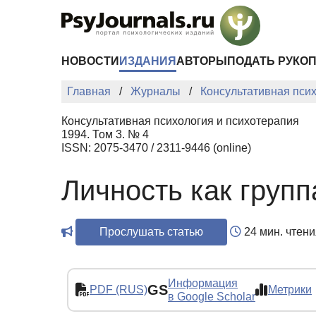
Перейти к основному содержанию
НОВОСТИ
ИЗДАНИЯ
АВТОРЫ
ПОДАТЬ РУКО
Главная
Журналы
Консультативная пси
Консультативная психология и психотерапия
1994. Том 3. № 4
ISSN: 2075-3470 / 2311-9446 (online)
Личность как групп
Прослушать статью
24 мин. чтени
Информация
GS
PDF (RUS)
Метрики
в Google Scholar