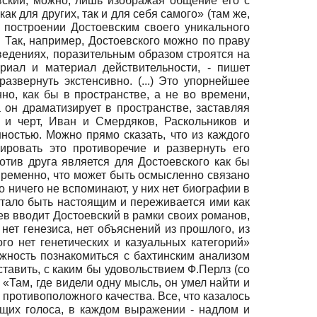
оевский, можно, лишь изображая общение его с
к для других, так и для себя самого» (там же,
 построении Достоевским своего уникального
. Так, например, Достоевского можно по праву
ведениях, поразительным образом строятся на
риал и материал действительности, - пишет
азвернуть экстенсивно. (...) Это упорнейшее
о, как бы в пространстве, а не во времени,
 он драматизирует в пространстве, заставляя
 и черт, Иван и Смердяков, Раскольников и
ностью. Можно прямо сказать, что из каждого
ировать это противоречие и развернуть его
отив друга является для Достоевского как бы
временно, что может быть осмысленно связано
о ничего не вспоминают, у них нет биографии в
стало быть настоящим и переживается ими как
ев вводит Достоевский в рамки своих романов,
нет генезиса, нет объяснений из прошлого, из
го нет генетических и казуальных категорий»
ожность познакомиться с бахтинским анализом
ставить, с каким бы удовольствием Ф.Перлз (со
«Там, где видели одну мысль, он умел найти и
 противоположного качества. Все, что казалось
щих голоса, в каждом выражении - надлом и