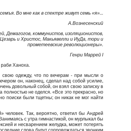
 семъя. Во мне как в спектре живут семь «я»...
А.Вознесенский
ей, Демагогов, коммунистов, изоляционистов,
Цезарь и Христос, Макьявелли и ИуДа, тори и
прометеевские революционеры».
Генри Маррей
I
 раби Ханоха.
и свою одежду, что по вечерам - при мысли о
ечером он, наконец, сделал над собой усилие,
очень довольный собой, он взял свою записку в
пока полностью не оделся. «Все это прекрасно, но
 но поиски были тщетны; он никак не мог найти
» человек. Так, вероятно, ответил бы Андрей
 Занимаясь с утра гимнастикой, он мурлыкал бы
ексией и несварением желудка, может потерять
. Последние слова будут сопровождаться звонким