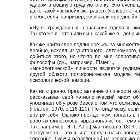
ударом в мощную грудную клетку. Это очень ц
даже такой «земной» экстраверт (человек с гил
в себе, если, например, жизнь или «вредный» 
«Ну, я - гражданин, я - начальник отдела, я - жит
Так кто же я - отец или сын, какой же я - добр
Как же найти свое подлинное «я» за множест
вообще, исходя из унитарного, автономного, 
добиться этого, но что-то во мне сопротив
философы (см., например,
Elster
I., 1985),
«монологической» личности является рудиме
другой области полифоническая модель ли
психологической помощи.
Как ни странно, представление о личности к
рассказывая свой «этиологический миф» об 
упоминает об угрозе Зевса о том, что если лю
(Платон, 1970, с.116-120). По- видимому, ес
внутри себя. Однако прежде, чем попасть в 
работах философов- иррационалистов. Тема ч
Так, например, Э.-Т.-А.Гофман писал в 1809г
вокруг меня, - это я, и я сержусь на их пов
способна, будучи разделенной на несколько л