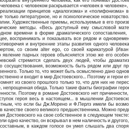
 Изобразить внутреннего человека, как его понимал Дост
человека с человеком раскрывается «человек в человеке», ка
й реализации принципов «диалогизма» и «полифонизма» в
 только литературное, но и психологическое новаторство
апии. Художественные приемы, используемые в его произ
тические методы. «Весь доступный ему смысловой мате
одном времени в форме драматического сопоставления, р
щее, воспринимать и показывать все рядом и одновременн
ротиворечия и внутренние этапы развития одного человека
 чертом, со своим
alter ego,
со своей карикатурой (Иван
го явление парных героев объясняется этою же его особен
оевский стремится сделать двух людей, чтобы драматиз
ого сосуществования, возможность быть рядом или друг пр
венного. Только то, что может быть осмысленно дано одно
ественно и входит в мир Достоевского... Поэтому и герои ег
омнят из своего прошлого только то, что для них не пере
, непрощенная обида. Только такие факты биографии геро
ности. Поэтому в романе Достоевского нет причинности, 
тупок героя весь в настоящем... в мышлении Достоевско
роятным, что если бы Дж.Морено и Ф.Перлз имели бы возм
 в качестве своего великого предшественника. Можно пред
я Достоевского на свое собственное в следующем тексте: 
ели одно качество, он вскрывал в нем наличность и другого,
осоставным, в каждом голосе он умел слышать два споря