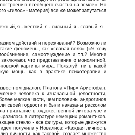
 «построению всеобщего счастья на земле». Но
ого «гилос» - материя) все же может запутаться
нежный, я - жесткий, я - сильный, я - слабый, я...
бразием действий и переживаний? Возможно ли
ь такие феномены, как «слабая воля» («Я хочу
мообвинение, самоотчуждение и т.п.? Многие
ключают, что представление о монолитной,
оновской картины мира. Пожалуй, ни в какой
скую мощь, как в практике психотерапии и
 известном диалоге Платона «Пир» Аристофан,
мление человека к изначальной целостности,
е более мелкие части, чем половины андрогинов
рили своей гордости и были наказаны расколом
ила признание в художественной литературе и
ыразилась в литературе немецких романтиков.
жающее стекло - все фигуры, которые движутся
а идея получила у Новалиса: «Каждая личность
лиз личности, как таковой, создает множество