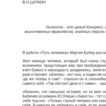
В.Н.ЦАПКИН
Личность - это целый Конгресс,
воинственных мракобесов, знатных персон и
В работе «Путь человека» Мартин Бубер расск
Жил некогда человек, который был очень глу
волнениях, предстоящих ему при пробуждении 
взял бумагу и карандаш и, раздеваясь, записа
руки и прочел: «Шапка» - вот она, и надел ее на
где же теперь я сам? - спросил oн в сильнейш
самого себя. «Так обстоит дело и с нами», - за
«Конечно, это смешная история, но ко мне о
Бабичев из романа Ю.Олеши «3ависть» - тот сл
себе под нос: «Только глупый человек или ка
себя. Я никогда не заблужусь в себе, если, ко