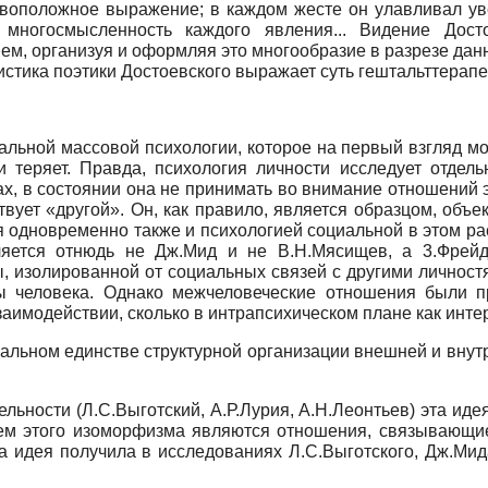
тивоположное выражение; в каждом жесте он улавливал у
 многосмысленность каждого явления... Видение Дост
м, организуя и оформляя это многообразие в разрезе данно
ристика поэтики Достоевского выражает суть гештальттерап
льной массовой психологии, которое на первый взгляд мож
теряет. Правда, психология личности исследует отдельно
, в состоянии она не принимать во внимание отношений э
твует «другой». Он, как правило, является образцом, объ
ся одновременно также и психологией социальной в этом 
вляется отнюдь не Дж.Мид и не В.Н.Мясищев,
a
3.Фрейд
, изолированной от социальных связей с другими личностя
ы человека. Однако межчеловеческие отношения были п
аимодействии, сколько в интрапсихическом плане как инт
льном единстве структурной организации внешней и внутр
ельности (Л.С.Выготский, А.Р.Лурия, А.Н.Леонтьев) эта ид
аем этого изоморфизма являются отношения, связывающие
а идея получила в исследованиях Л.С.Выготского, Дж.Мид