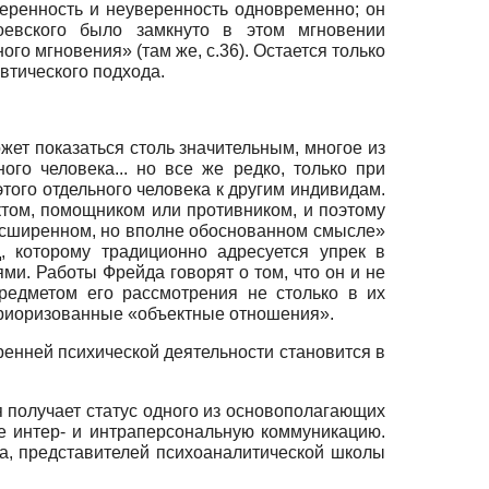
веренность и неуверенность одновременно; он
оевского было замкнуто в этом мгновении
го мгновения» (там же, с.36). Остается только
евтического подхода.
ет показаться столь значительным, многое из
го человека... но все же редко, только при
того отдельного человека к другим индивидам.
ектом, помощником или противником, и поэтому
расширенном, но вполне обоснованном смысле»
, которому традиционно адресуется упрек в
ми. Работы Фрейда говорят о том, что он и не
редметом его рассмотрения не столько в их
ериоризованные «объектные отношения».
енней психической деятельности становится в
ея получает статус одного из основополагающих
 интер- и интраперсональную коммуникацию.
а, представителей психоаналитической школы