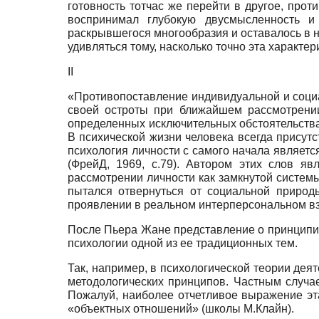
готовность тотчас же перейти в другое, про
воспринимал глубокую двусмысленность и
раскрывшегося многообразия и оставалось в не
удивляться тому, насколько точно эта характе
II
«Противопоставление индивидуальной и социа
своей остроты при ближайшем рассмотрении 
определенных исключительных обстоятельствах
В психической жизни человека всегда присутс
психология личности с самого начала являет
(ФрейД, 1969, с.79). Автором этих слов я
рассмотрении личности как замкнутой системы
пытался отвернуться от социальной природ
проявлении в реальном интерперсональном вз
После Пьера Жане представление о принципиа
психологии одной из ее традиционных тем.
Так, например, в психологической теории деят
методологических принципов. Частным случ
Пожалуй, наиболее отчетливое выражение эт
«объектных отношений» (школы М.Клайн).