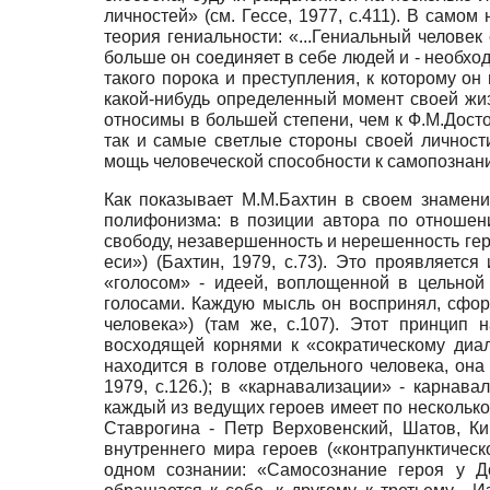
личностей» (см. Гессе, 1977, с.411). В сам
теория гениальности: «...Гениальный человек
больше он соединяет в себе людей и - необходи
такого порока и преступления, к которому о
какой-нибудь определенный момент своей жизн
относимы в большей степени, чем к Ф.М.Дост
так и самые светлые стороны своей личност
мощь человеческой способности к самопознан
Как показывает М.М.Бахтин в своем знамени
полифонизма: в позиции автора по отношен
свободу, незавершенность и нерешенность геро
еси») (Бахтин, 1979, с.73). Это проявляет
«голосом» - идеей, воплощенной в цельной 
голосами. Каждую мысль он воспринял, сформ
человека») (там же, с.107). Этот принцип
восходящей корнями к «сократическому диал
находится в голове отдельного человека, он
1979, с.126.); в «карнавализации» - карнав
каждый из ведущих героев имеет по несколько
Ставрогина - Петр Верховенский, Шатов, Ки
внутреннего мира героев («контрапунктичес
одном сознании: «Самосознание героя у Д