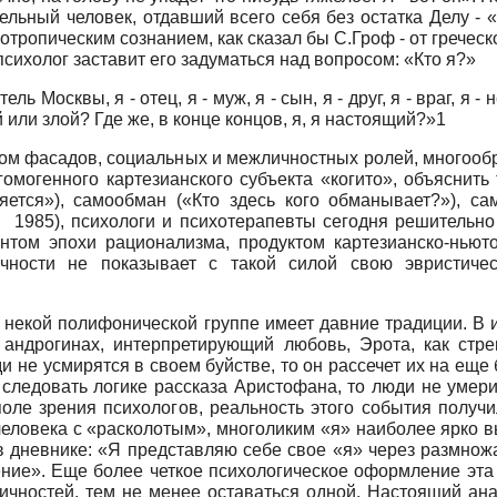
ельный человек, отдавший всего себя без остатка Делу -
отропическим сознанием, как сказал бы С.Гроф - от греческ
психолог заставит его задуматься над вопросом: «Кто я?»
ель Москвы, я - отец, я - муж, я - сын, я - друг, я - враг, я - 
ый или злой? Где же, в конце концов, я, я настоящий?»1
вом фасадов, социальных и межличностных ролей, многоо
гомогенного картезианского субъекта «когито», объяснит
ляется»), самообман («Кто здесь кого обманывает?»), са
 психологи и психотерапевты сегодня решительно за
нтом эпохи рационализма, продуктом картезианско-ньют
чности не показывает с такой силой свою эвристиче
ак некой полифонической группе имеет давние традиции. В
андрогинах, интерпретирующий любовь, Эрота, как стре
ди не усмирятся в своем буйстве, то он рассечет их на ещ
ли следовать логике рассказа Аристофана, то люди не уме
поле зрения психологов, реальность этого события получ
еловека с «расколотым», многоликим «я» наиболее ярко в
. в дневнике: «Я представляю себе свое «я» через размно
едение». Еще более четкое психологическое оформление эт
ичностей, тем не менее оставаться одной. Настоящий ана