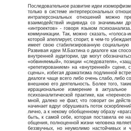
Последовательное развитие идеи изоморфизма 
только в системе интерперсональных отноше
интраперсональных отношений можно пред
взаимодействий индивида со значимыми дру
«интроектов» - говоря языком психоанализа
коммуникации. Так, можно сказать, «голоса-
которой апеллирует, спорит, в чем-то убеждае
имеет свою стабилизированную социальную 
Развивая идеи М.Бахтина о диалоге как спосо
внутренней аудитории, где могут обозначатьс
«обвиняемый», позиции «следователя», «защи
«репетированием» на «внутренней» сцене, с
сцены», избегая драматизма подлинной встре
диалоги чаще всего либо очень слабо, либо с
внешнюю его деятельность. Более того, так
иррациональное измерение в актуальное
психоаналитической практике, как «перенесе
мной, далеко не факт, что говорит он дейс
начинает вдруг обрушивать поток оскорблений
лично, а к некому обобщенному образу «врага
быть, к самой себе, которая поставила ее 
общения, полноценной жизни человека являет
беззвучных, но неумолимо настойчивых и ч