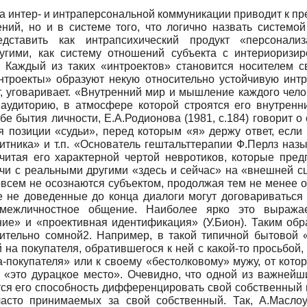
интер- и интраперсональной коммуникации приводит к пре
ний, но и в системе того, что логично назвать системо
ставить как интрапсихический продукт «персонализа
гими, как систему отношений субъекта с интериоризи
. Каждый из таких «интроектов» становится носителем с
интроекты» образуют некую относительно устойчивую инт
т, уговаривает. «Внутренний мир и мышление каждого челов
аудиторию, в атмосфере которой строятся его внутренни
бе бытия личности, Е.А.Родионова (1981, с.184) говорит
я позиции «судьи», перед которым «я» держу ответ, если
тника» и т.п. «Основатель гештальттерапии Ф.Перлз наз
читая его характерной чертой невротиков, которые пред
чи с реальными другими «здесь и сейчас» на «внешней с
овсем не осознаются субъектом, продолжая тем не менее о
ие не доведенные до конца диалоги могут договариватьс
 межличностное общение. Наиболее ярко это выража
ние» и «проективная идентификация» (У.Бион). Таким обра
твительно сомной2. Например, в такой типичной бытовой
 на покупателя, обратившегося к ней с какой-то просьбой,
-покупателя» или к своему «бестолковому» мужу, от которо
на «это дурацкое место». Очевидно, что одной из важней
ся его способность дифференцировать свой собственный г
асто принимаемых за свой собственный. Так, А.Масло