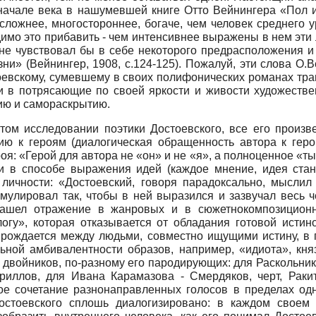
ом начале века в нашумевшей книге Отто Вейнингера «Пол 
 сложнее, многостороннее, богаче, чем человек среднего 
мо это прибавить - чем интенсивнее выражены в нем эти люд
н не чувствовал бы в себе некоторого предрасположения 
и» (Вейнингер, 1908, с.124-125). Пожалуй, эти слова О.
оевскому, сумевшему в своих полифонических романах тр
и в потрясающие по своей яркости и живости художеств
ию и самораскрытию.
том исследовании поэтики Достоевского, все его произ
ию к героям (диалогическая обращенность автора к гер
я: «Герой для автора не «он» и не «я», а полноценное «ты
ся и в способе выражения идей (каждое мнение, идея ста
личности: «Достоевский, говоря парадоксально, мыслил
улировал так, чтобы в ней выразился и зазвучал весь че
 нашел отражение в жанровых и в сюжетно­композиционн
огу», которая отказывается от обладания готовой истино
а рождается между людьми, совместно ищущими истину, в 
альной амбивалентности образов, например, «идиота», к
 двойников, по-разному его пародирующих: для Раскольник
риллов, для Ивана Карамазова - Смердяков, черт, Ракит
кое сочетание разнонаправленных голосов в пределах одн
остоевского сплошь диалогизировано: в каждом своем