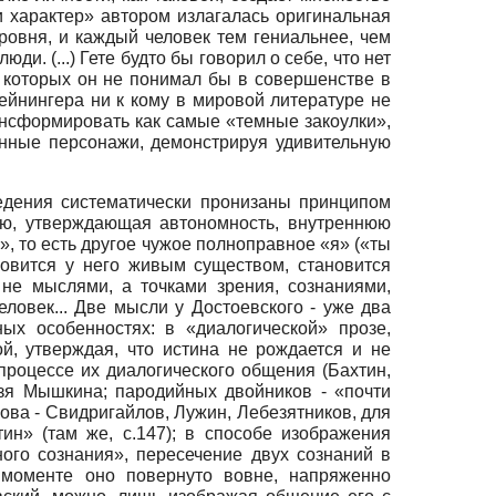
и характер» автором излагалась оригинальная
уровня, и каждый человек тем гениальнее, чем
и. (...) Гете будто бы говорил о себе, что нет
и которых он не понимал бы в совершенстве в
Вейнингера ни к кому в мировой литературе не
ансформировать как самые «темные закоулки»,
енные персонажи, демонстрируя удивительную
ведения систематически пронизаны принципом
ою, утверждающая автономность, внутреннюю
», то есть другое чужое полноправное «я» («ты
новится у него живым существом, становится
 не мыслями, а точками зрения, сознаниями,
ловек... Две мысли у Достоевского - уже два
ых особенностях: в «диалогической» прозе,
й, утверждая, что истина не рождается и не
процессе их диалогического общения (Бахтин,
нязя Мышкина; пародийных двойников - «почти
ова - Свидригайлов, Лужин, Лебезятников, для
ин» (там же, с.147); в способе изображения
ого сознания», пересечение двух сознаний в
 моменте оно повернуто вовне, напряженно