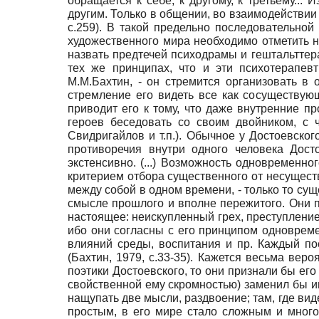
обращается к себе, к другому, к третьему...
другим. Только в общении, во взаимодействии 
с.259). В такой предельно последовательно
художественного мира необходимо отметить не
назвать предтечей психодрамы и гештальттер
тех же принципах, что и эти психотерапев
М.М.Бахтин, - он стремится организовать в 
стремление его видеть все как сосуществую
приводит его к тому, что даже внутренние п
героев беседовать со своим двойником, с
Свидригайлов и т.п.). Обычное у Достоевско
противоречия внутри одного человека Дост
экстенсивно. (...) Возможность одновременн
критерием отбора существенного от несущест
между собой в одном времени, - только то сущ
смысле прошлого и вполне пережитого. Они п
настоящее: неискупленный грех, преступление
ибо они согласны с его принципом одновремен
влияний среды, воспитания и пр. Каждый пос
(Бахтин, 1979, с.33-35). Кажется весьма ве
поэтики Достоевского, то они признали бы его
свойственной ему скромностью) заменил бы им
нащупать две мысли, раздвоение; там, где вид
простым, в его мире стало сложным и мног