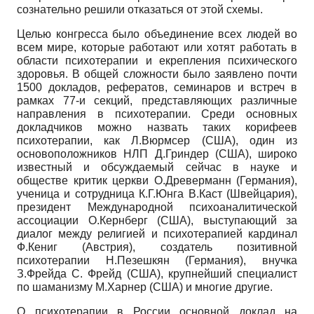
сознательно решили отказаться от этой схемы.
Целью конгресса было объединение всех людей во
всем мире, которые работают или хотят работать в
области психотерапии и eкрепления психического
здоровья. В общей сложности было заявлено почти
1500 докладов, рефератов, семинаров и встреч в
рамках 77-и секций, представляющих различные
направления в психотерапии. Среди основных
докладчиков можно назвать таких корифеев
психотерапии, как Л.Вюрмсер (США), один из
основоположников НЛП Д.Гриндер (США), широко
известный и обсуждаемый сейчас в науке и
обществе критик церкви О.Древерманн (Германия),
ученица и сотрудница К.Г.Юнга В.Каст (Швейцария),
президент Международной психоаналитической
ассоциации О.Кернберг (США), выступающий за
диалог между религией и психотерапией кардинал
Ф.Кениг (Австрия), создатель позитивной
психотерапии Н.Пезешкян (Германия), внучка
З.Фрейда С. Фрейд (США), крупнейший специалист
по шаманизму М.Харнер (США) и многие другие.
О психотерапии в России основной доклад на