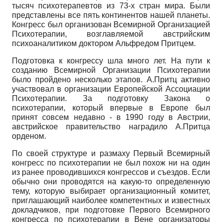
тысяч психотерапевтов из 73-х стран мира. Были
представлены все пять континентов нашей планеты.
Конгресс был организован Всемирной Организацией
Психотерапии, возглавляемой австрийским
психоаналитиком доктором Альфредом Притцем.
Подготовка к конгрессу шла много лет. На пути к
созданию Всемирной Организации Психотерапии
было пройдено несколько этапов. А.Притц активно
участвовал в организации Европейской Ассоциации
Психотерапии. За подготовку Закона о
психотерапии, который впервые в Европе был
принят совсем недавно - в 1990 году в Австрии,
австрийское правительство наградило А.Притца
орденом.
По своей структуре и размаху Первый Всемирный
конгресс по психотерапии не был похож ни на один
из ранее проводившихся конгрессов и съездов. Если
обычно они проводятся на какую-то определенную
тему, которую выбирает организационный комитет,
приглашающий наиболее компетентных и известных
докладчиков, при подготовке Первого Всемирного
конгресса по психотерапии в Вене организаторы