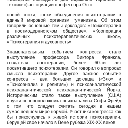
технике») ассоциации профессора Отто
новой эпохи, эпохи объединения психотерапии в
единый мировой организм гуманизма. Об этом
говорили основные темы докладов: «Психотерапия
в постмодернистском обществе», «Кооперация
различных психотерапевтических школ»,
«Психотерапия и духовность».
Знаменательным событием конгресса стало
выступление профессора Виктора Франкла,
создателя логотерапии, более 60-ти лет
посвятившего психотерапии. Он говорил о вопросах
смысла психотерапии. Другое важное событие
конгресса - два больших доклада («Зло» и
«Психоанализ и религия») и психоаналитической
психоаналитической психоаналитической Йорка.
Историческим стало также выступление (США)
внучки основоположника психоанализа Софи Фрейд
о том, что следует считать сегодня в нашем
сумасшедшем мире нормой. Участники конгресса как
бы прикоснулись к живой истории психотерапии,
берущей свое начало в Вене рубежа
XIX
-
XX
веков.