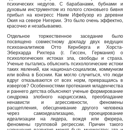
психических недугов. С барабанами, бубнами и
духовым инструментом из полого слоновьего бивня
прибыл на конгресс Нвим Ифебузор из деревни
Окия на севере Нигерии. Это было очень эффектно,
красочно и незабываемо.
Отдельное торжественное заседание было
посвящено совместному докладу двух ведущих
психоаналитиков Отто Кернберга и Хорста-
Эберхарда Рихтера (г. Гиссен, Германия) о
психологических истоках зла, свободы и страха.
Ученые пытались объяснить психологические истоки
таких явлений, как национал-социализм, коммунизм
или война в Боснии. Как могло случиться, что люди
вдруг отказываются от всех норм, превращаясь в
извергов? Особенностями протекания младенчества
и раннего детства объясняют ученые формирование
синдрома злобного нарциссизма, преобладание
ненависти и агрессивности, феномены
расщепления, обесценивание другого человека
через самоидеализацию, проецирование
идеализации на лидера, вождя или фюрера,
феномены групповой регрессии. Причин такого
нарушения развития может быть множество: это и