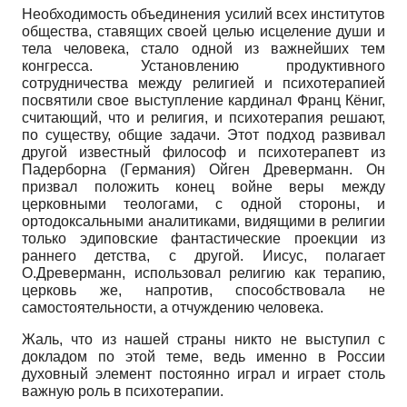
Необходимость объединения усилий всех институтов
общества, ставящих своей целью исцеление души и
тела человека, стало одной из важнейших тем
конгресса. Установлению продуктивного
сотрудничества между религией и психотерапией
посвятили свое выступление кардинал Франц Кёниг,
считающий, что и религия, и психотерапия решают,
по существу, общие задачи. Этот подход развивал
другой известный философ и психотерапевт из
Падерборна (Германия) Ойген Древерманн. Он
призвал положить конец войне веры между
церковными теологами, с одной стороны, и
ортодоксальными аналитиками, видящими в религии
только эдиповские фантастические проекции из
раннего детства, с другой. Иисус, полагает
О.Древерманн, использовал религию как терапию,
церковь же, напротив, способствовала не
самостоятельности, а отчуждению человека.
Жаль, что из нашей страны никто не выступил с
докладом по этой теме, ведь именно в России
духовный элемент постоянно играл и играет столь
важную роль в психотерапии.