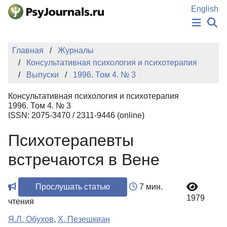
Перейти к основному содержанию
English
НОВОСТИ
Главная
Журналы
ИЗДАНИЯ
Консультативная психология и психотерапия
АВТОРЫ
Выпуски
1996. Том 4. № 3
ПОДАТЬ РУКОПИСЬ
БАЗА ЗНАНИЙ
Консультативная психология и психотерапия
КЛЮЧЕВЫЕ СЛОВА
1996. Том 4. № 3
Регистрация
Вход
ISSN: 2075-3470 / 2311-9446 (online)
Психотерапевты
встречаются в Вене
Прослушать статью
7 мин.
1979
чтения
Я.Л. Обухов
,
Х. Пезешкиан