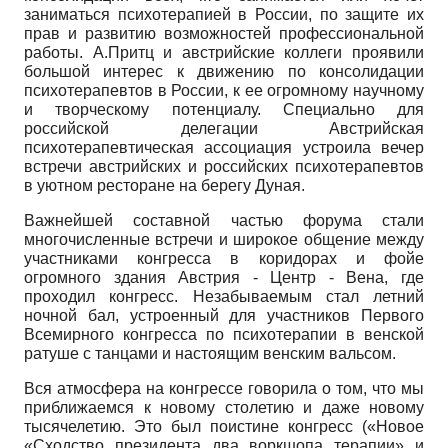
заниматься психотерапией в России, по защите их
прав и развитию возможностей профессиональной
работы. А.Притц и австрийские коллеги проявили
большой интерес к движению по консолидации
психотерапевтов в России, к ее огромному научному
и творческому потенциалу. Специально для
российской делегации Австрийская
психотерапевтическая ассоциация устроила вечер
встречи австрийских и российских психотерапевтов
в уютном ресторане на берегу Дуная.
Важнейшей составной частью форума стали
многочисленные встречи и широкое общение между
участниками конгресса в коридорах и фойе
огромного здания Австрия - Центр - Вена, где
проходил конгресс. Незабываемым стал летний
ночной бал, устроенный для участников Первого
Всемирного конгресса по психотерапии в венской
ратуше с танцами и настоящим венским вальсом.
Вся атмосфера на конгрессе говорила о том, что мы
приближаемся к новому столетию и даже новому
тысячелетию. Это был поистине конгресс («Новое
«Сходство президента два воркшопа терапии» и