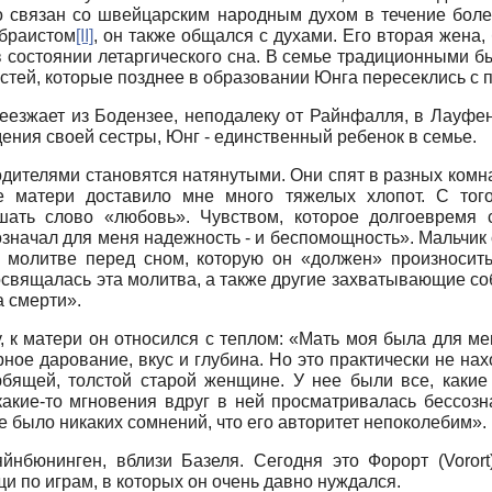
о связан со швейцарским народным духом в течение более
ебраистом
[II]
, он также общался с духами. Его вторая жена
а в состоянии летаргического сна. В семье традиционными 
астей, которые позднее в образовании Юнга пересеклись с 
реезжает из Бодензее, неподалеку от Райнфалля, в Лауф
ждения своей сестры, Юнг - единственный ребенок в семье.
дителями становятся натянутыми. Они спят в разных комна
ие матери доставило мне много тяжелых хлопот. С тог
шать слово «любовь». Чувством, которое долгоевремя
означал для меня надежность - и беспомощность». Мальчик 
й молитве перед сном, которую он «должен» произносит
 посвящалась эта молитва, а также другие захватывающие с
а смерти».
у, к матери он относился с теплом: «Мать моя была для м
рное дарование, вкус и глубина. Но это практически не на
юбящей, толстой старой женщине. У нее были все, какие
какие-то мгновения вдруг в ней просматривалась бессозн
е было никаких сомнений, что его авторитет непоколебим».
яйнбюнинген, вблизи Базеля. Сегодня это Форорт
(Voror
и по играм, в которых он очень давно нуждался.