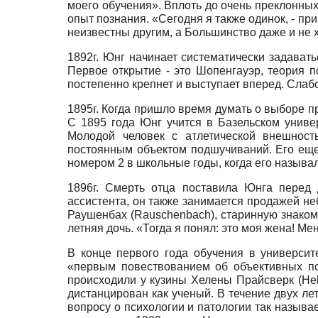
моего обучения». Вплоть до очень преклонных
опыт познания. «Сегодня я также одинок, - при
неизвестны другим, а Большинство даже и не хо
1892г. Юнг начинает систематически задава
Первое открытие - это Шопенгауэр, теория п
постепенно крепнет и выступает вперед. Слаб
1895г. Когда пришло время думать о выборе пр
С 1895 года Юнг учится в Базельском универ
Молодой человек с атлетической внешнос
постоянным объектом подшучиваний. Его ещ
номером 2 в школьные годы, когда его назыв
1896г. Смерть отца поставила Юнга перед
ассистента, он также занимается продажей не
Раушенбах
(Rauschenbach),
старинную знакому
летняя дочь. «Тогда я понял: это моя жена! Ме
В конце первого года обучения в университ
«первым повествованием об объективных пс
происходили у кузины Хелены Прайсверк
(He
дистанцирован как ученый. В течение двух ле
вопросу о психологии и патологии так назыв