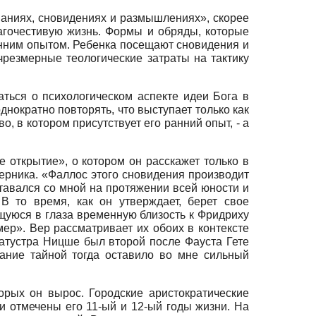
инаниях, сновидениях и размышлениях», скорее
лагочестивую жизнь. Формы и обряды, которые
енним опытом. Ребенка посещают сновидения и
чрезмерные теологические затраты на тактику
аться о психологическом аспекте идеи Бога в
однократно повторять, что выступает только как
, в котором присутствует его ранний опыт, - а
е открытие», о котором он расскажет только в
перника. «Фаллос этого сновидения производит
оставался со мной на протяжении всей юности и
В то время, как он утверждает, берет свое
уюся в глаза временную близость к Фридриху
ер». Вер рассматривает их обоих в контексте
атустра Ницше был второй после Фауста Гете
ание тайной тогда оставило во мне сильный
торых он вырос. Городские аристократические
и отмечены его 11-ый и 12-ый годы жизни. На