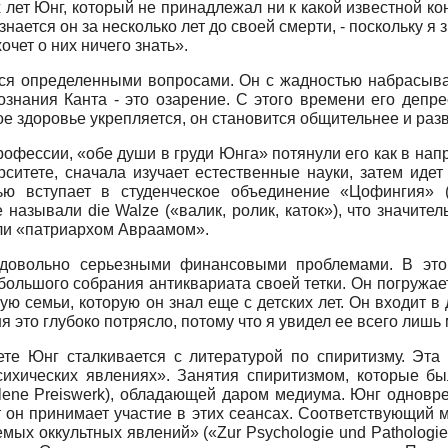
 лет Юнг, который не принадлежал ни к какой известной ко
знается он за несколько лет до своей смерти, - поскольку 
чет о них ничего знать».
ться определенными вопросами. Он с жадностью набрасыва
ознания Канта - это озарение. С этого времени его депр
ое здоровье укрепляется, он становится общительнее и раз
офессии, «обе души в груди Юнга» потянули его как в напра
ситете, сначала изучает естественные науки, затем идет
тью вступает в студенческое объединение «Цофингия»
е называли
die Walze
(«валик, ролик, каток»), что значит
али «патриархом Авраамом».
 довольно серьезными финансовыми проблемами. В это 
большого собрания антиквариата своей тетки. Он погружа
ю семьи, которую он знал еще с детских лет. Он входит в 
ня это глубоко потрясло, потому что я увидел ее всего лишь 
ете Юнг сталкивается с литературой по спиритизму. Эта
ихических явлениях». Занятия спиритизмом, которые бы
lene Preiswerk),
обладающей даром медиума. Юнг одновреме
т он принимает участие в этих сеансах. Соответствующий 
аемых оккультных явлений»
(«Zur Psychologie und Pathologi