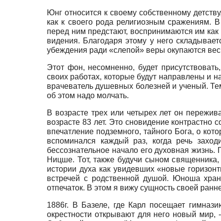
Юнг относится к своему собственному детству
как к своего рода религиозным сражениям. В
перед ним предстают, воспринимаются им как
видения. Благодаря этому у него складывает
убеждения ради «слепой» веры окупаются весь
Этот фон, несомненно, будет присутствовать
своих работах, которые будут направлены и на 
врачеватель душевных болезней и ученый. Тем 
об этом надо молчать.
В возрасте трех или четырех лет он пережива
возрасте 83 лет. Это сновидение контрастно 
впечатление подземного, тайного Бога, о кото
вспоминался каждый раз, когда речь заход
бессознательное начало его духовная жизнь.
Ницше. Тот, также будучи сыном священника,
истории духа как увидевших «новые горизон
встречей с родственной душой. Юноша хран
отпечаток. В этом я вижу сущность своей ранн
1886г. В Базеле, где Карл посещает гимнази
окрестности открывают для него новый мир, 