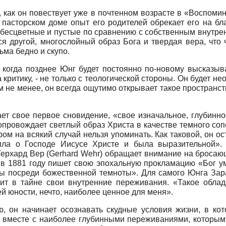
, как он повествует уже в почтенном возрасте в «Воспом
 пасторском доме опыт его родителей обрекает его на б
 бесцветные и пустые по сравнению с собственным внутр
ся другой, многослойный образ Бога и твердая вера, что 
ма бедно и скупо.
, когда позднее Юнг будет постоянно по-новому высказыв
критику, - не только с теологической стороны. Он будет не
не менее, он всегда ощутимо открывает такое пространство
ет свое первое сновидение, «свое изначальное, глубинно
сопровождает светлый образ Христа в качестве темного со
ром на всякий случай нельзя упоминать. Как таковой, он 
ила о Господе Иисусе Христе и была выразительной». 
 Герхард Вер
(Gerhard Wehr)
обращает внимание на бросающ
 в 1881 году пишет свою эпохальную прокламацию «Бог ум
ты посреди божественной темноты». Для самого Юнга Зар
ит в тайне свои внутренние переживания. «Такое облад
ей юности, нечто, наиболее ценное для меня».
ю, он начинает осознавать скудные условия жизни, в ко
- вместе с наиболее глубинными переживаниями, которым