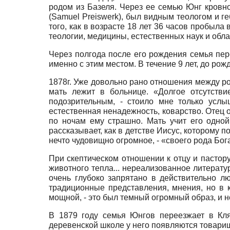
родом из Базеля. Через ее семью Юнг кровн
(Samuel Preiswerk),
был видным теологом и г
того, как в возрасте 18 лет 36 часов пробыл
теологии, медицины, естественных наук и обл
Через полгода после его рождения семья пе
именно с этим местом. В течение 9 лет, до ро
1878г. Уже довольно рано отношения между ро
мать лежит в больнице. «Долгое отсутств
подозрительным, - стоило мне только услы
естественная ненадежность, коварство. Отец 
по ночам ему страшно. Мать учит его одно
рассказывает, как в детстве Иисус, которому
нечто чудовищно огромное, - «своего рода Бог
При скептическом отношении к отцу и пастор
животного тепла... нереализованное литерату
очень глубоко запрятано в действительно л
традиционные представления, мнения, но в 
мощной, - это был темный огромный образ, и н
В 1879 году семья Юнгов переезжает в Кл
деревенской школе у него появляются товарищ