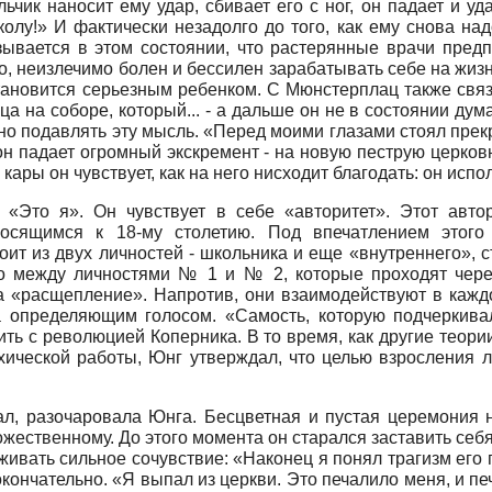
ик наносит ему удар, сбивает его с ног, он падает и уд
олу!» И фактически незадолго до того, как ему снова на
зывается в этом состоянии, что растерянные врачи пред
но, неизлечимо болен и бессилен зарабатывать себе на жиз
 становится серьезным ребенком. С Мюнстерплац также св
 на соборе, который... - а дальше он не в состоянии думат
жно подавлять эту мысль. «Перед моими глазами стоял прек
он падает огромный экскремент - на новую пеструю церков
кары он чувствует, как на него нисходит благодать: он испо
 «Это я». Он чувствует в себе «авторитет». Этот авто
тносящимся к 18-му столетию. Под впечатлением этог
оит из двух личностей - школьника и еще «внутреннего», с
тво между личностями № 1 и № 2, которые проходят чере
«расщепление». Напротив, они взаимодействуют в каждо
 определяющим голосом. «Самость, которую подчеркива
ть с революцией Коперника. В то время, как другие теори
хической работы, Юнг утверждал, что целью взросления л
л, разочаровала Юнга. Бесцветная и пустая церемония 
ственному. До этого момента он старался заставить себя 
живать сильное сочувствие: «Наконец я понял трагизм его
ончательно. «Я выпал из церкви. Это печалило меня, и печ