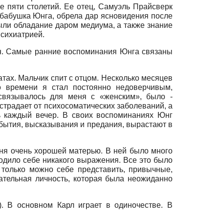
 пяти столетий. Ее отец, Самуэль Прайсверк
, бабушка Юнга, обрела дар ясновидения после
были обладание даром медиума, а также знание
психиатрией.
ен. Самые ранние воспоминания Юнга связаны
тах. Мальчик спит с отцом. Несколько месяцев
о времени я стал постоянно недоверчивым,
 связывалось для меня с «женским», было -
страдает от психосоматических заболеваний, а
ь каждый вечер. В своих воспоминаниях Юнг
обытия, высказывания и предания, вырастают в
еня очень хорошей матерью. В ней было много
ходило себе никакого выражения. Все это было
 только можно себе представить, привычные,
ательная личность, которая была неожиданно
t).
В основном Карл играет в одиночестве. В