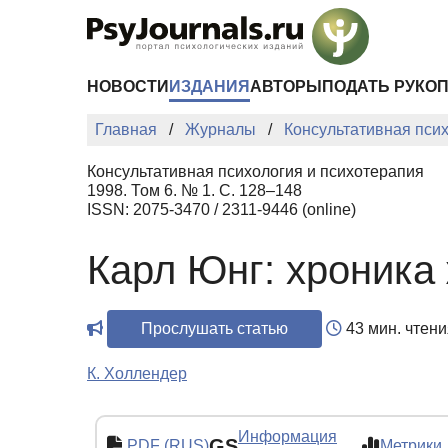
Перейти к основному содержанию
НОВОСТИ
ИЗДАНИЯ
АВТОРЫ
ПОДАТЬ РУКО
Главная
Журналы
Консультативная пси
Консультативная психология и психотерапия
1998. Том 6. № 1. С. 128–148
ISSN: 2075-3470 / 2311-9446 (online)
Карл Юнг: хроника 
Прослушать статью
43 мин. чтени
К. Холлендер
Информация
GS
PDF (RUS)
Метрики