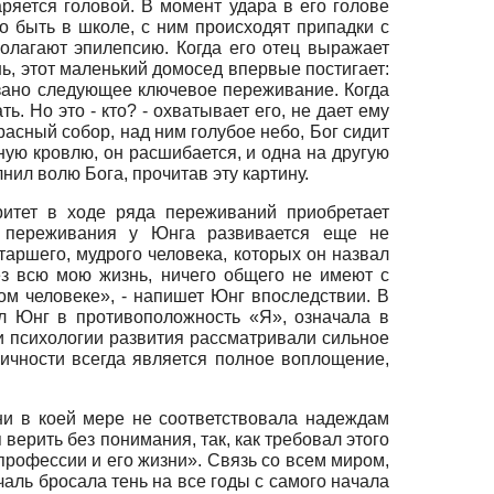
аряется головой. В момент удара в его голове
до быть в школе, с ним происходят припадки с
полагают эпилепсию. Когда его отец выражает
нь, этот маленький домосед впервые постигает:
язано следующее ключевое переживание. Когда
ь. Но это - кто? - охватывает его, не дает ему
расный собор, над ним голубое небо, Бог сидит
ную кровлю, он расшибается, и одна на другую
лнил волю Бога, прочитав эту картину.
ритет в ходе ряда переживаний приобретает
о переживания у Юнга развивается еще не
таршего, мудрого человека, которых он назвал
з всю мою жизнь, ничего общего не имеют с
м человеке», - напишет Юнг впоследствии. В
л Юнг в противоположность «Я», означала в
и психологии развития рассматривали сильное
ичности всегда является полное воплощение,
ни в коей мере не соответствовала надеждам
верить без понимания, так, как требовал этого
 профессии и его жизни». Связь со всем миром,
аль бросала тень на все годы с самого начала