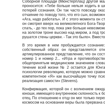
Соборной площади (Мюнстерплац) другой мальч
проносится: «Тебе больше нельзя ходить в шк
потерей сознания. Он так часто повсюду ока
отчаяние по поводу того, что его сын, возмож
«Ага, надо работать». И с этого момента он
он смотрел вверх на великолепного Бога-Творца
спать, - до тех пор, пока уже больше невозмо
на золотом троне высоко над миром, а под тр
рушатся стены церкви. - Так это было». Вместо 
В это время в нем пробуждается сознание:
собственный образ: он представляется о
артикулированное представление, что он сост
номер 1 и номер 2... «Игра и противоборс
общепринятым медицинским значением слова 
течение всей жизни № 2 остается для Юнга
психологии революцию, которую можно сравни
компетентное «Я» как высочайшую точку пси
реализация самости»
(Stevens).
Конфирмация, которой он с волнением ожида
юноши, имеющего внутреннюю склонность к боже
отец. По отношению к отцу он мог только пере
космосом на основании веры была прервана ок