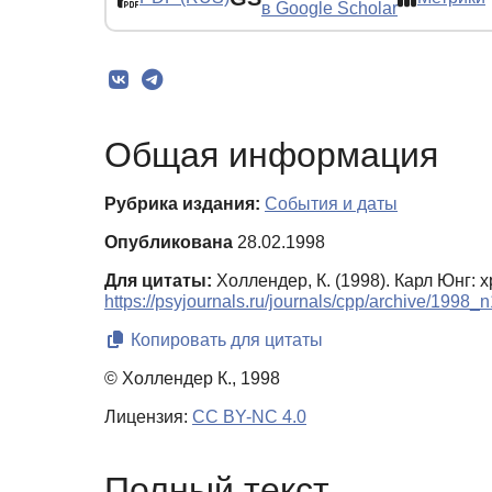
в Google Scholar
Общая информация
Рубрика издания:
События и даты
Опубликована
28.02.1998
Для цитаты:
Холлендер, К. (1998). Карл Юнг: 
https://psyjournals.ru/journals/cpp/archive/1998_
Копировать для цитаты
© Холлендер К., 1998
Лицензия:
CC BY-NC 4.0
Полный текст