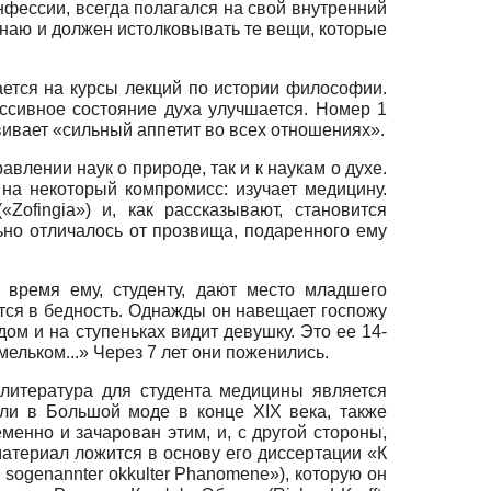
нфессии, всегда полагался на свой внутренний
я знаю и должен истолковывать те вещи, которые
ется на курсы лекций по истории философии.
ессивное состояние духа улучшается. Номер 1
вивает «сильный аппетит во всех отношениях».
влении наук о природе, так и к наукам о духе.
 на некоторый компромисс: изучает медицину.
(«Zofingia»)
и, как рассказывают, становится
ельно отличалось от прозвища, подаренного ему
время ему, студенту, дают место младшего
ется в бедность. Однажды он навещает госпожу
дом и на ступеньках видит девушку. Это ее 14-
мельком...» Через 7 лет они поженились.
 литература для студента медицины является
ли в Большой моде в конце XIX века, также
нно и зачарован этим, и, с другой стороны,
материал ложится в основу его диссертации «К
e sogenannter okkulter Phanomene»),
которую он