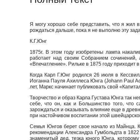
Я могу хорошо себе представить, что я жил в
рождаться дальше, пока я не выполню эту задач
К.Г.Юнг
1875г. В этом году изобретены лампа накал
работает над своим Собранием сочинений, 
«Впечатление». Рильке в 1875 году приходит в 
Когда Карл Г.Юнг родился 26 июля в Кессви
Иоганна Пауля Ахиллеса Юнга
(Johann Paul Ac
лет, Маркс начинает публиковать свой «Капитал
Творчество и образ Карла Густава Юнга так н
себе, что он, как и Большинство того, что
зарождаться и оказывать влияние еще в древн
при настойчивом воспитании этой швейцарской
Семья Юнгов берет свое начало из Майнца. Ка
рекомендации Александра Гумбольдта в 1822 
знаменитый дед, тезка юного Юнга, котором