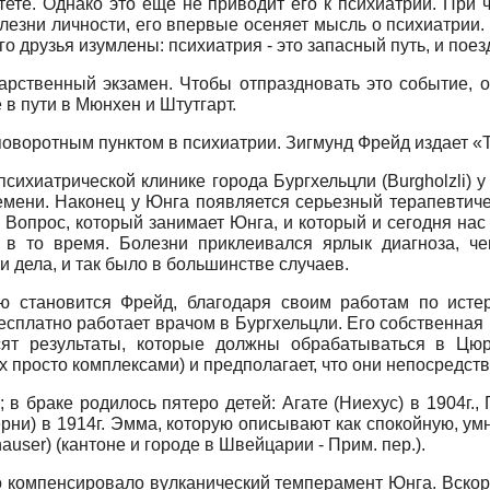
тете. Однако это еще не приводит его к психиатрии. При
лезни личности, его впервые осеняет мысль о психиатрии.
 друзья изумлены: психиатрия - это запасный путь, и поезд
арственный экзамен. Чтобы отпраздновать это событие, о
 в пути в Мюнхен и Штутгарт.
поворотным пунктом в психиатрии. Зигмунд Фрейд издает «
 психиатрической клинике города Бургхельцли
(Burgholzli)
у
мени. Наконец у Юнга появляется серьезный терапевтиче
Вопрос, который занимает Юнга, и который и сегодня нас з
 в то время. Болезни приклеивался ярлык диагноза, ч
и дела, и так было в большинстве случаев.
ю становится Фрейд, благодаря своим работам по ист
есплатно работает врачом в Бургхельцли. Его собственная 
сят результаты, которые должны обрабатываться в Цю
 просто комплексами) и предполагает, что они непосредст
в браке родилось пятеро детей: Агате (Ниехус) в 1904г., 
Херни) в 1914г. Эмма, которую описывают как спокойную, 
hauser)
(кантоне и городе в Швейцарии - Прим. пер.).
но компенсировало вулканический темперамент Юнга. Вско