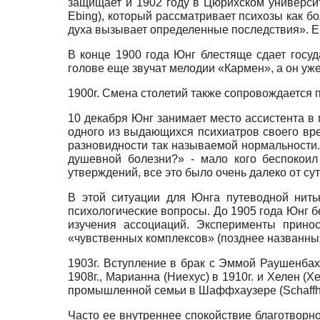
защищает и 1902 году в Цюрихском универси
Ebing),
который рассматривает психозы как бо
духа вызывает определенные последствия». Его
В конце 1900 года Юнг блестяще сдает госуд
голове еще звучат мелодии «Кармен», а он уже
1900г. Смена столетий также сопровождается 
10 декабря Юнг занимает место ассистента в
одного из выдающихся психиатров своего вре
разновидности так называемой нормальности. 
душевной болезни?» - мало кого беспокоил
утверждений, все это было очень далеко от сут
В этой ситуации для Юнга путеводной нить
психологические вопросы. До 1905 года Юнг б
изучения ассоциаций. Эксперименты прино
«чувственных комплексов» (позднее названных
1903г. Вступление в брак с Эммой Раушенбах; 
1908г., Марианна (Ниехус) в 1910г. и Хелен (
промышленной семьи в Шаффхаузере
(Schaff
Часто ее внутреннее спокойствие благотвор