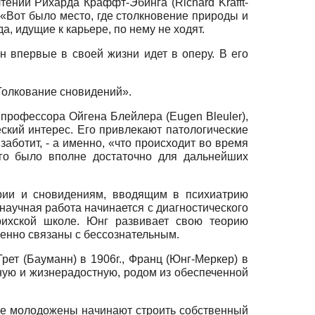
 чтении Рихарда Краффт-Эбинга
(Richard Krafft-
 «Вот было место, где столкновение природы и
а, идущие к карьере, по нему не ходят.
н впервые в своей жизни идет в оперу. В его
Толкование сновидений».
 профессора Ойгена Блейлера
(Eugen Bleuler),
ский интерес. Его привлекают патологические
аботит, - а именно, «что происходит во время
его было вполне достаточно для дальнейших
ерии и сновидениям, вводящим в психиатрию
научная работа начинается с диагностического
рихской школе. Юнг развивает свою теорию
венно связаны с бессознательным.
Грет (Бауманн) в 1906г., Франц (Юнг-Меркер) в
умную и жизнерадостную, родом из обеспеченной
ре молодожены начинают строить собственный