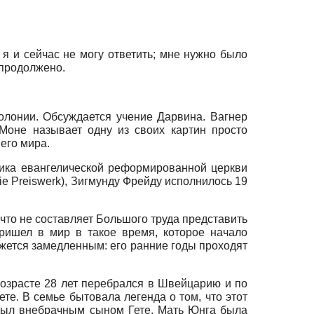
 я и сейчас не могу ответить; мне нужно было
т продолжено.
олонии. Обсуждается учение Дарвина. Вагнер
Моне называет одну из своих картин просто
него мира.
ика евангелической реформированной церкви
ie Preiswerk),
Зигмунду Фрейду исполнилось 19
что не составляет Большого труда представить
пришел в мир в такое время, которое начало
ажется замедленным: его ранние годы проходят
 возрасте 28 лет перебрался в Швейцарию и по
е. В семье бытовала легенда о том, что этот
 был внебрачным сыном Гете. Мать Юнга была