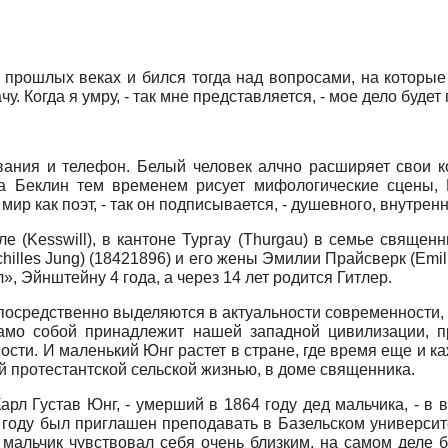
 прошлых веках и бился тогда над вопросами, на которые
у. Когда я умру, - так мне представляется, - мое дело буде
ивания и телефон. Белый человек алчно расширяет свои к
а Беклин тем временем рисует мифологические сцены, 
мир как поэт, - так он подписывается, - душевного, внутрен
лле
(Kesswill),
в кантоне Тургау
(Thurgau)
в семье священн
hilles Jung)
(1842­1
896)
и его жены Эмилии Прайсверк
(Emil
», Эйнштейну 4 года, а через 14 лет родится Гитлер.
епосредственно выделяются в актуальности современности, 
 само собой принадлежит нашей западной цивилизации, 
ости. И маленький Юнг растет в стране, где время еще и к
 протестантской сельской жизнью, в доме священника.
рл Густав Юнг, - умерший в 1864 году дед мальчика, - в
году был приглашен преподавать в Базельском университет
у мальчик чувствовал себя очень близким, на самом деле