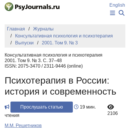
Перейти к основному содержанию
English
НОВОСТИ
Главная
Журналы
ИЗДАНИЯ
Консультативная психология и психотерапия
АВТОРЫ
Выпуски
2001. Том 9. № 3
ПОДАТЬ РУКОПИСЬ
БАЗА ЗНАНИЙ
Консультативная психология и психотерапия
КЛЮЧЕВЫЕ СЛОВА
2001. Том 9. № 3. С. 37–48
Регистрация
Вход
ISSN: 2075-3470 / 2311-9446 (online)
Психотерапия в России:
история и современность
Прослушать статью
19 мин.
2106
чтения
М.М. Решетников