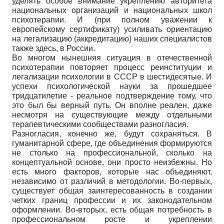
уделять особое внимание укреплению авторитета
национальных организаций и национальных школ
психотерапии. И (при полном уважении к
европейскому сертификату) усиливать ориентацию
на легализацию (аккредитацию) наших специалистов
также здесь, в России.
Во многом нынешняя ситуация в отечественной
психотерапии повторяет процесс реинституции и
легализации психологии в СССР в шестидесятые. И
успехи психологической науки за прошедшее
тридцатилетие - реальное подтверждение тому, что
это был бы верный путь. Он вполне реален, даже
несмотря на существующие между отдельными
терапевтическими сообществами разногласия.
Разногласия, конечно же, будут сохраняться. В
гуманитарной сфере, где объединения формируются
не столько на профессиональной, сколько на
концептуальной основе, они просто неизбежны. Но
есть много факторов, которые нас объединяют,
независимо от различий в методологии. Во-первых,
существует общая заинтересованность в создании
четких границ профессии и их законодательном
оформлении. Во-вторых, есть общая потребность в
профессиональном росте и укреплении