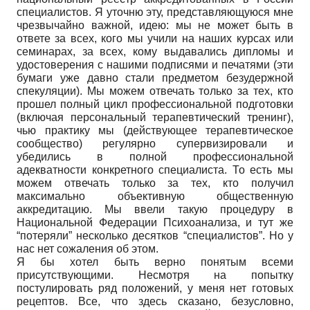
специалистов. Я уточню эту, представляющуюся мне
чрезвычайно важной, идею: мы не может быть в
ответе за всех, кого мы учили на наших курсах или
семинарах, за всех, кому выдавались дипломы и
удостоверения с нашими подписями и печатями (эти
бумаги уже давно стали предметом безудержной
спекуляции). Мы можем отвечать только за тех, кто
прошел полный цикл профессиональной подготовки
(включая персональный терапевтический тренинг),
чью практику мы (действующее терапевтическое
сообщество) регулярно супервизировали и
убедились в полной профессиональной
адекватности конкретного специалиста. То есть мы
можем отвечать только за тех, кто получил
максимально объективную общественную
аккредитацию. Мы ввели такую процедуру в
Национальной Федерации Психоанализа, и тут же
“потеряли” несколько десятков “специалистов”. Но у
нас нет сожаления об этом.
Я бы хотел быть верно понятым всеми
присутствующими. Несмотря на попытку
постулировать ряд положений, у меня нет готовых
рецептов. Все, что здесь сказано, безусловно,