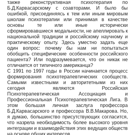
также реконструктивная психотерапия по
Б.Д.Карвасарскому с соавторами. И было бы
ошибкой, присоединяясь к тем или иным мировым
школам психотерапии или принимая в качестве
основы те или иные исторически
сформировавшиеся модальности, не апеллировать к
национальной традиции и российскому научному и
практическому опыту. Здесь уместно задать еще
один вопрос: почему бы нам ни попытаться
обобщить специфические особенности российского
пациента? Или подразумевается, что он никак не
отличается от типичного американца?
С 1991 по 1997 годы в России начинается процесс
формирования психотерапевтических сообществ.
Самыми известными и авторитетными из них
сегодня являются Российская
Психотерапевтическая Ассоциация и
Профессиональная Психотерапевтическая Лига. В
этом большая личная заслуга профессора
Б.Д.Карвасарского и профессора В.В.Макарова. Но,
я думаю, большинство присутствующих согласится,
что назрела необходимость более высокого уровня
интеграции и взаимодействия этих ведущих обществ
на основе общих интересов.