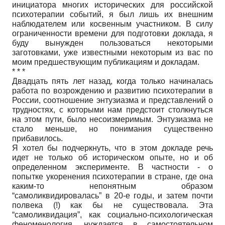
инициатора многих исторических для российской
психотерапии событий, я был лишь их внешним
наблюдателем или косвенным участником. В силу
ограниченности времени для подготовки доклада, я
буду вынужден пользоваться некоторыми
заготовками, уже известными некоторым из вас по
моим предшествующим публикациям и докладам.
* * *
Двадцать пять лет назад, когда только начиналась
работа по возрождению и развитию психотерапии в
России, соотношение энтузиазма и представлений о
трудностях, с которыми нам предстоит столкнуться
на этом пути, было несоизмеримым. Энтузиазма не
стало меньше, но понимания существенно
прибавилось.
Я хотел бы подчеркнуть, что в этом докладе речь
идет не только об историческом опыте, но и об
определенном эксперименте. В частности - о
попытке укоренения психотерапии в стране, где она
каким-то непонятным образом
“самоликвидировалась” в 20-е годы, и затем почти
полвека (!) как бы не существовала. Эта
“самоликвидация”, как социально-психологическая
феноменология, нуждается в самостоятельном