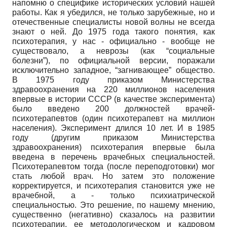
напомню о специфике исторических условий нашей
работы. Как я убедился, не только зарубежные, но и
отечественные специалисты новой волны не всегда
знают о ней. До 1975 года такого понятия, как
психотерапия, у нас - официально - вообще не
существовало, а неврозы (как “социальные
болезни”), по официальной версии, поражали
исключительно западное, “загнивающее” общество.
В 1975 году приказом Министерства
здравоохранения на 220 миллионов населения
впервые в истории СССР (в качестве эксперимента)
было введено 200 должностей врачей-
психотерапевтов (один психотерапевт на миллион
населения). Эксперимент длился 10 лет. И в 1985
году (другим приказом Министерства
здравоохранения) психотерапия впервые была
введена в перечень врачебных специальностей.
Психотерапевтом тогда (после переподготовки) мог
стать любой врач. Но затем это положение
корректируется, и психотерапия становится уже не
врачебной, а - только психиатрической
специальностью. Это решение, по нашему мнению,
существенно (негативно) сказалось на развитии
психотерапии, ее методологическом и кадровом