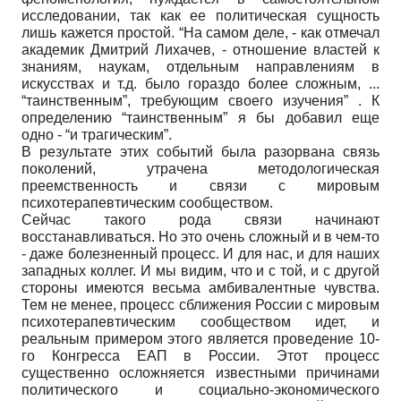
исследовании, так как ее политическая сущность
лишь кажется простой. “На самом деле, - как отмечал
академик Дмитрий Лихачев, - отношение властей к
знаниям, наукам, отдельным направлениям в
искусствах и т.д. было гораздо более сложным, ...
“таинственным”, требующим своего изучения” . К
определению “таинственным” я бы добавил еще
одно - “и трагическим”.
В результате этих событий была разорвана связь
поколений, утрачена методологическая
преемственность и связи с мировым
психотерапевтическим сообществом.
Сейчас такого рода связи начинают
восстанавливаться. Но это очень сложный и в чем-то
- даже болезненный процесс. И для нас, и для наших
западных коллег. И мы видим, что и с той, и с другой
стороны имеются весьма амбивалентные чувства.
Тем не менее, процесс сближения России с мировым
психотерапевтическим сообществом идет, и
реальным примером этого является проведение 10-
го Конгресса ЕАП в России. Этот процесс
существенно осложняется известными причинами
политического и социально-экономического