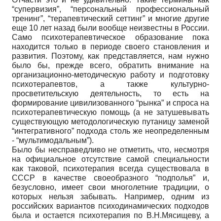
“супервизия”, “персональный профессиональный
тренинг”, “терапевтический сеттинг” и многие другие
еще 10 лет назад были вообще неизвестны в России.
Само психотерапевтическое образование пока
находится только в периоде своего становления и
развития. Поэтому, как представляется, нам нужно
было бы, прежде всего, обратить внимание на
организационно-методическую работу и подготовку
психотерапевтов, а также культурно-
просветительскую деятельность, то есть на
формирование цивилизованного “рынка” и спроса на
психотерапевтическую помощь (а не затушевывать
существующую методологическую путаницу заменой
“интегративного” подхода столь же неопределенным
- “мультимодальным”).
Было бы несправедливо не отметить, что, несмотря
на официальное отсутствие самой специальности
как таковой, психотерапия всегда существовала в
СССР в качестве своеобразного “подполья” и,
безусловно, имеет свои многолетние традиции, о
которых нельзя забывать. Например, одним из
российских вариантов психодинамических подходов
была и остается психотерапия по В.Н.Мясищеву, а