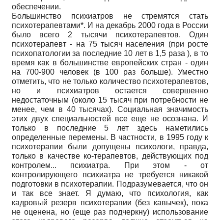
обеспечении.
Большинство психиатров не стремятся стать
психотерапевтами*. И на декабрь 2000 года в России
было всего 2 тысячи психотерапевтов. Один
психотерапевт - на 75 тысяч населения (при росте
психопатологии за последние 10 лет в 1,5 раза ), в то
время как в большинстве европейских стран - один
на 700-900 человек (в 100 раз больше). Уместно
отметить, что не только количество психотерапевтов,
но и психиатров остается совершенно
недостаточным (около 15 тысяч при потребности не
менее, чем в 40 тысячах). Социальная значимость
этих двух специальностей все еще не осознана. И
только в последние 5 лет здесь наметились
определенные перемены. В частности, в 1995 году к
психотерапии были допущены психологи, правда,
только в качестве ко-терапевтов, действующих под
контролем... психиатра. При этом - от
контролирующего психиатра не требуется никакой
подготовки в психотерапии. Подразумевается, что он
и так все знает. Я думаю, что психология, как
кадровый резерв психотерапии (без кавычек), пока
не оценена, но (еще раз подчеркну) использование