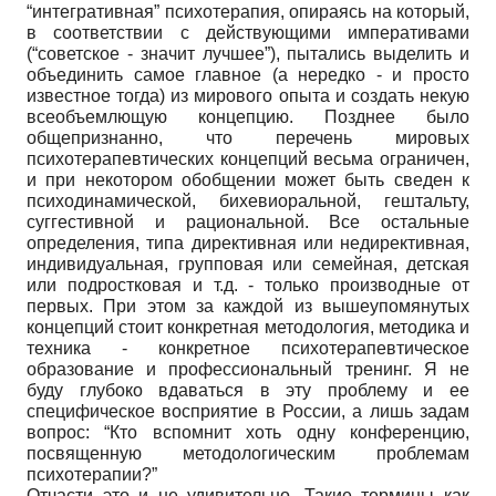
“интегративная” психотерапия, опираясь на который,
в соответствии с действующими императивами
(“советское - значит лучшее”), пытались выделить и
объединить самое главное (а нередко - и просто
известное тогда) из мирового опыта и создать некую
всеобъемлющую концепцию. Позднее было
общепризнанно, что перечень мировых
психотерапевтических концепций весьма ограничен,
и при некотором обобщении может быть сведен к
психодинамической, бихевиоральной, гештальту,
суггестивной и рациональной. Все остальные
определения, типа директивная или недирективная,
индивидуальная, групповая или семейная, детская
или подростковая и т.д. - только производные от
первых. При этом за каждой из вышеупомянутых
концепций стоит конкретная методология, методика и
техника - конкретное психотерапевтическое
образование и профессиональный тренинг. Я не
буду глубоко вдаваться в эту проблему и ее
специфическое восприятие в России, а лишь задам
вопрос: “Кто вспомнит хоть одну конференцию,
посвященную методологическим проблемам
психотерапии?”
Отчасти это и не удивительно. Такие термины как