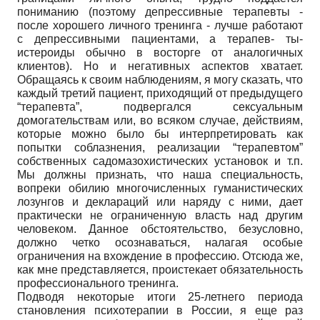
пониманию (поэтому депрессивные терапевты -
после хорошего личного тренинга - лучше работают
с депрессивными пациентами, а терапев- ты-
истероиды обычно в восторге от аналогичных
клиентов). Но и негативных аспектов хватает.
Обращаясь к своим наблюдениям, я могу сказать, что
каждый третий пациент, приходящий от предыдущего
“терапевта”, подвергался сексуальным
домогательствам или, во всяком случае, действиям,
которые можно было бы интерпретировать как
попытки соблазнения, реализации “терапевтом”
собственных садомазохистических установок и т.п.
Мы должны признать, что наша специальность,
вопреки обилию многочисленных гуманистических
лозунгов и деклараций или наряду с ними, дает
практически не ограниченную власть над другим
человеком. Данное обстоятельство, безусловно,
должно четко осознаваться, налагая особые
ограничения на вхождение в профессию. Отсюда же,
как мне представляется, проистекает обязательность
профессионального тренинга.
Подводя некоторые итоги 25-летнего периода
становления психотерапии в России, я еще раз